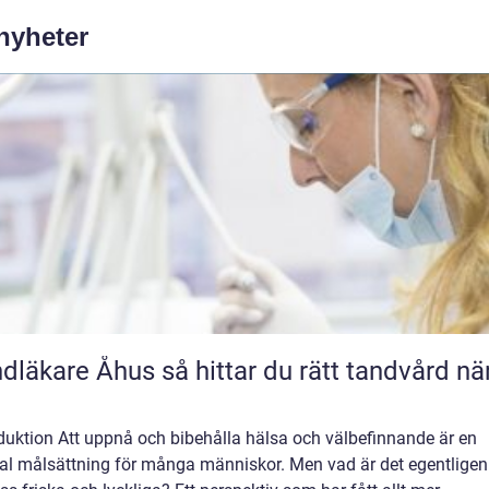
 nyheter
e Åhus så hittar du rätt tandvård nära
duktion Att uppnå och bibehålla hälsa och välbefinnande är en
ral målsättning för många människor. Men vad är det egentlige