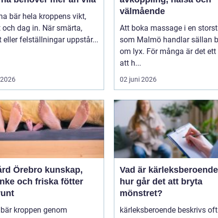
välmående
na bär hela kroppens vikt,
 och dag in. När smärta,
Att boka massage i en stors
t eller felställningar uppstår...
som Malmö handlar sällan 
om lyx. För många är det ett 
att h...
i 2026
02 juni 2026
 Örebro kunskap,
Vad är kärleksberoende oc
ke och friska fötter
hur går det att bryta
runt
mönstret?
r bär kroppen genom
kärleksberoende beskrivs of