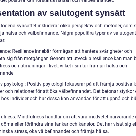
 det positiva kan förstärka hälsan och välbefinnandet.
entation av salutogent synsätt
togena synsättet inkluderar olika perspektiv och metoder, som syf
mja hälsa och välbefinnande. Några populära typer av salutogent
ar:
lience: Resilience innebär förmågan att hantera svårigheter och
ta sig från motgångar. Genom att utveckla resilience kan man b
tress och utmaningar i livet, vilket i sin tur främjar hälsa och
nnande.
iv psykologi: Positiv psykologi fokuserar på att främja positiva k
ter och relationer för att öka välbefinnandet. Det betonar styrkor
r hos individer och hur dessa kan användas för att uppnå och bi
fulness: Mindfulness handlar om att vara medvetet närvarande i
 döma eller förändra sina tankar och känslor. Det har visat sig ef
 minska stress, öka välbefinnandet och främja hälsa.