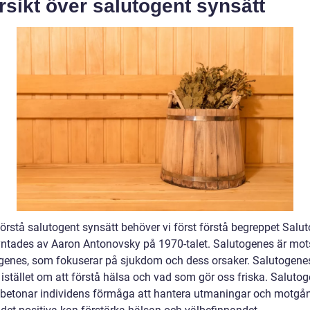
sikt över salutogent synsätt
förstå salutogent synsätt behöver vi först förstå begreppet Salu
tades av Aaron Antonovsky på 1970-talet. Salutogenes är mot
togenes, som fokuserar på sjukdom och dess orsaker. Salutogene
istället om att förstå hälsa och vad som gör oss friska. Salutog
 betonar individens förmåga att hantera utmaningar och motgån