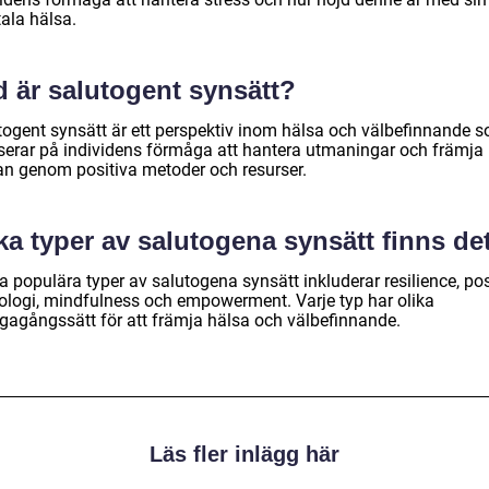
ala hälsa.
d är salutogent synsätt?
togent synsätt är ett perspektiv inom hälsa och välbefinnande 
serar på individens förmåga att hantera utmaningar och främja
an genom positiva metoder och resurser.
ka typer av salutogena synsätt finns de
 populära typer av salutogena synsätt inkluderar resilience, pos
ologi, mindfulness och empowerment. Varje typ har olika
vägagångssätt för att främja hälsa och välbefinnande.
Läs fler inlägg här