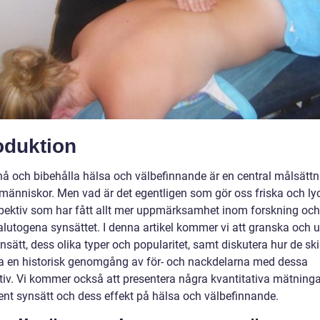
oduktion
nå och bibehålla hälsa och välbefinnande är en central målsättn
änniskor. Men vad är det egentligen som gör oss friska och ly
spektiv som har fått allt mer uppmärksamhet inom forskning och
salutogena synsättet. I denna artikel kommer vi att granska och 
nsätt, dess olika typer och popularitet, samt diskutera hur de skil
ta en historisk genomgång av för- och nackdelarna med dessa
tiv. Vi kommer också att presentera några kvantitativa mätning
ent synsätt och dess effekt på hälsa och välbefinnande.