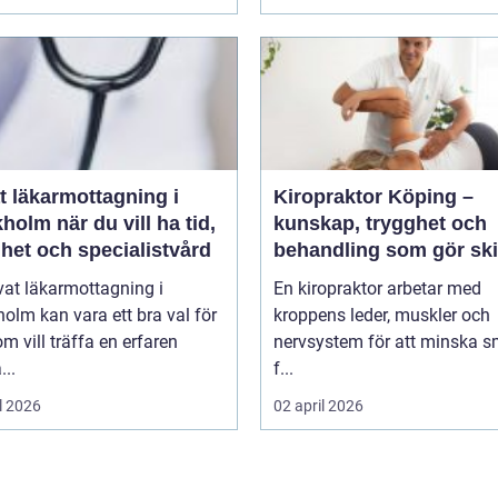
t läkarmottagning i
Kiropraktor Köping –
 du vill ha tid,
kunskap, trygghet och
het och specialistvård
behandling som gör ski
vat läkarmottagning i
En kiropraktor arbetar med
olm kan vara ett bra val för
kroppens leder, muskler och
m vill träffa en erfaren
nervsystem för att minska s
...
f...
l 2026
02 april 2026