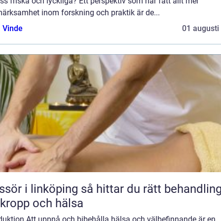
ss friska och lyckliga? Ett perspektiv som har fått allt mer
ärksamhet inom forskning och praktik är de...
 Vinde
01 augusti
 linköping så hittar du rätt behandling
 kropp och hälsa
duktion Att uppnå och bibehålla hälsa och välbefinnande är en