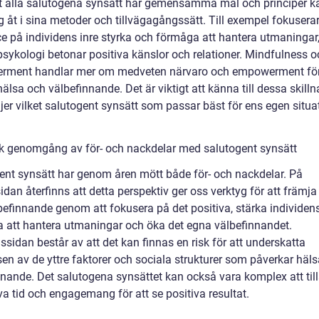
tt alla salutogena synsätt har gemensamma mål och principer k
ig åt i sina metoder och tillvägagångssätt. Till exempel fokusera
nce på individens inre styrka och förmåga att hantera utmaninga
psykologi betonar positiva känslor och relationer. Mindfulness o
ment handlar mer om medveten närvaro och empowerment för
älsa och välbefinnande. Det är viktigt att känna till dessa skilln
jer vilket salutogent synsätt som passar bäst för ens egen situa
sk genomgång av för- och nackdelar med salutogent synsätt
ent synsätt har genom åren mött både för- och nackdelar. På
idan återfinns att detta perspektiv ger oss verktyg för att främja
befinnande genom att fokusera på det positiva, stärka individen
 att hantera utmaningar och öka det egna välbefinnandet.
sidan består av att det kan finnas en risk för att underskatta
sen av de yttre faktorer och sociala strukturer som påverkar häl
nnande. Det salutogena synsättet kan också vara komplex att ti
a tid och engagemang för att se positiva resultat.