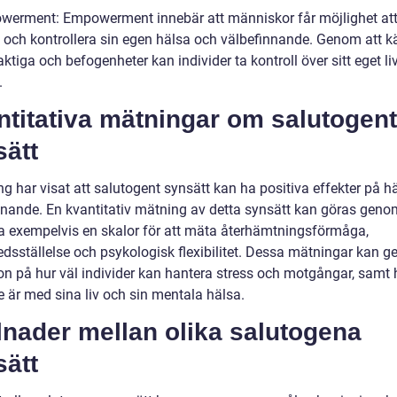
werment: Empowerment innebär att människor får möjlighet at
 och kontrollera sin egen hälsa och välbefinnande. Genom att k
ktiga och befogenheter kan individer ta kontroll över sitt eget li
.
titativa mätningar om salutogent
sätt
g har visat att salutogent synsätt kan ha positiva effekter på h
nnande. En kvantitativ mätning av detta synsätt kan göras geno
 exempelvis en skalor för att mäta återhämtningsförmåga,
fredsställelse och psykologisk flexibilitet. Dessa mätningar kan g
ion på hur väl individer kan hantera stress och motgångar, samt 
e är med sina liv och sin mentala hälsa.
lnader mellan olika salutogena
sätt