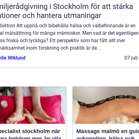
iljerådgivning i Stockholm för att stärka
ationer och hantera utmaningar
duktion Att uppnå och bibehålla hälsa och välbefinnande är en
ral målsättning för många människor. Men vad är det egentlige
ss friska och lyckliga? Ett perspektiv som har fått allt mer
ärksamhet inom forskning och praktik är de...
elle Wiklund
07 jul
ecialist stockholm när
Massage malmö en guide till
rna behöver mer än vila
avkoppling, hälsa och