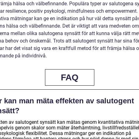
 främja hälsa och välbefinnande. Populära typer av salutogena s
rar resilience, positiv psykologi, mindfulness och empowerment.
ativa mätningar kan ge en indikation på hur väl detta synsätt på
ens hälsa och välbefinnande. Det är viktigt att vara medveten om
erna mellan olika salutogena synsätt för att kunna välja rätt me
na behov och önskemål. Trots att salutogent synsätt har sina fö
r har det visat sig vara en kraftfull metod för att främja hälsa 
nnande på individnivå.
FAQ
r kan man mäta effekten av salutogent
nsätt?
kten av salutogent synsätt kan mätas genom kvantitativa mätni
pelvis genom skalor som mäter återhämtning, livstillfredsställe
sykologisk flexibilitet. Dessa mätningar ger en indikation på
videns förmåga att hantera stress och hur nöjd denne är med sin