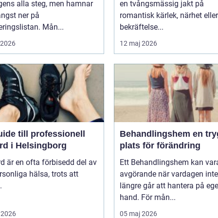
gens alla steg, men hamnar
en tvångsmässig jakt på
ängst ner på
romantisk kärlek, närhet eller
teringslistan. Mån...
bekräftelse...
i 2026
12 maj 2026
ide till professionell
Behandlingshem en trygg
rd i Helsingborg
plats för förändring
d är en ofta förbisedd del av
Ett Behandlingshem kan var
rsonliga hälsa, trots att
avgörande när vardagen inte
.
längre går att hantera på eg
hand. För mån...
 2026
05 maj 2026