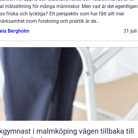
ral målsättning för många människor. Men vad är det egentlige
ss friska och lyckliga? Ett perspektiv som har fått allt mer
ärksamhet inom forskning och praktik är de...
ela Bergholm
31 jul
ymnast i malmköping vägen tillbaka till