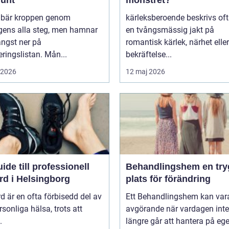
r bär kroppen genom
kärleksberoende beskrivs of
gens alla steg, men hamnar
en tvångsmässig jakt på
ängst ner på
romantisk kärlek, närhet eller
teringslistan. Mån...
bekräftelse...
i 2026
12 maj 2026
ide till professionell
Behandlingshem en trygg
rd i Helsingborg
plats för förändring
d är en ofta förbisedd del av
Ett Behandlingshem kan var
rsonliga hälsa, trots att
avgörande när vardagen inte
.
längre går att hantera på eg