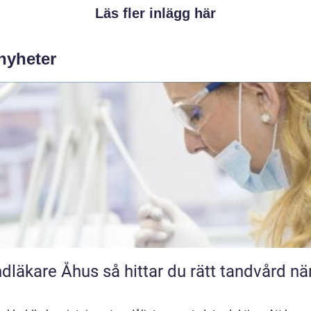
Läs fler inlägg här
 nyheter
e Åhus så hittar du rätt tandvård nära