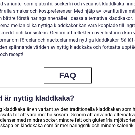
d varianter som glutenfri, sockerfri och vegansk kladdkaka finn
ör alla smaker och kostpreferenser. Med hjälp av kvantitativa m
bättre förstå näringsinnehållet i dessa alternativa kladdkakor.
erna mellan olika nyttiga kladdkakor kan vara kopplade till ingr
smedel och konsistens. Genom att reflektera över historien kan 
domar om fördelar och nackdelar med nyttiga kladdkakor. Så låt
i den spännande världen av nyttig kladdkaka och fortsätta uppt
och recept!
FAQ
d är nyttig kladdkaka?
ig kladdkaka är en variant av den traditionella kladdkakan som 
ssats för att vara mer hälsosam. Genom att använda alternativ
edienser med mindre socker, mindre fett och glutenfria mjölsorte
skapa en kladdkaka som är mer näringsrik och mindre kaloririk.