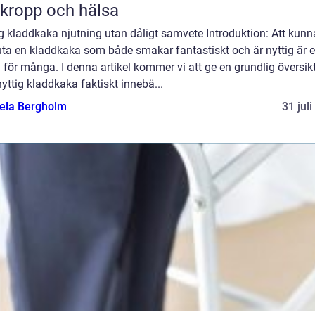
 kropp och hälsa
g kladdkaka njutning utan dåligt samvete Introduktion: Att kunn
uta en kladdkaka som både smakar fantastiskt och är nyttig är 
för många. I denna artikel kommer vi att ge en grundlig översik
yttig kladdkaka faktiskt innebä...
ela Bergholm
31 jul