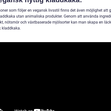
oner som följer en vegansk livsstil finns det även möjlighet att 
kladdkaka utan animaliska produkter. Genom att använda ingred
kt, nötsmör och växtbaserade mjölsorter kan man skapa en läck
 kladdkaka.