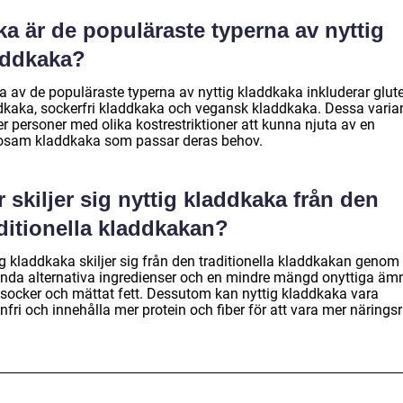
ka är de populäraste typerna av nyttig
addkaka?
a av de populäraste typerna av nyttig kladdkaka inkluderar glute
dkaka, sockerfri kladdkaka och vegansk kladdkaka. Dessa varia
ter personer med olika kostrestriktioner att kunna njuta av en
osam kladdkaka som passar deras behov.
 skiljer sig nyttig kladdkaka från den
ditionella kladdkakan?
g kladdkaka skiljer sig från den traditionella kladdkakan genom 
nda alternativa ingredienser och en mindre mängd onyttiga äm
socker och mättat fett. Dessutom kan nyttig kladdkaka vara
nfri och innehålla mer protein och fiber för att vara mer näringsr