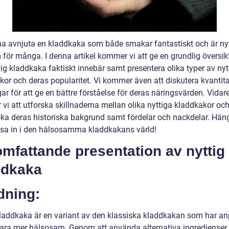
na avnjuta en kladdkaka som både smakar fantastiskt och är nyt
 för många. I denna artikel kommer vi att ge en grundlig översik
ig kladdkaka faktiskt innebär samt presentera olika typer av nyt
kor och deras popularitet. Vi kommer även att diskutera kvantita
r för att ge en bättre förståelse för deras näringsvärden. Vidar
vi att utforska skillnaderna mellan olika nyttiga kladdkakor oc
ka deras historiska bakgrund samt fördelar och nackdelar. Hä
esa in i den hälsosamma kladdkakans värld!
mfattande presentation av nyttig
ddkaka
dning:
kladdkaka är en variant av den klassiska kladdkakan som har a
 vara mer hälsosam. Genom att använda alternativa ingrediense