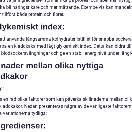
t välja ingredienser som är rika på protein och fiber kan nyttig
ka bli näringsrikare och mer mättande. Exempelvis kan mandel
tillföra både protein och fibrer.
lykemiskt index:
tt använda långsamma kolhydrater istället för snabba sockera
pa en kladdkaka med lågt glykemiskt index. Detta kan bidra till 
 blodsockersvängningar och ge en stabil energinivå under längre
lnader mellan olika nyttiga
ddkakor
g:
ns en rad olika faktorer som kan påverka skillnaderna mellan oli
 kladdkakor. Nedan presenteras några av de vanligaste faktorer
 variationerna tydliga:
ngredienser: