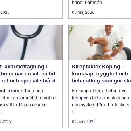
hand. För mån...
 2026
05 maj 2026
t läkarmottagning i
Kiropraktor Köping –
 du vill ha tid,
kunskap, trygghet och
het och specialistvård
behandling som gör ski
vat läkarmottagning i
En kiropraktor arbetar med
olm kan vara ett bra val för
kroppens leder, muskler och
m vill träffa en erfaren
nervsystem för att minska s
...
f...
l 2026
02 april 2026