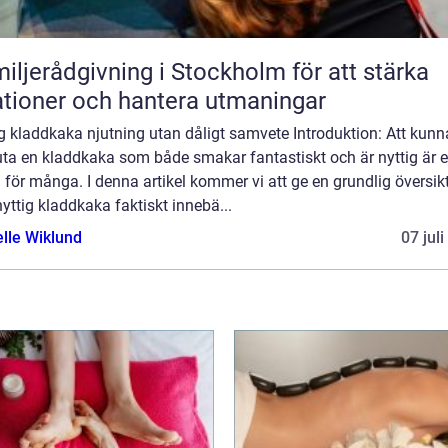
iljerådgivning i Stockholm för att stärka
ationer och hantera utmaningar
g kladdkaka njutning utan dåligt samvete Introduktion: Att kunn
uta en kladdkaka som både smakar fantastiskt och är nyttig är 
för många. I denna artikel kommer vi att ge en grundlig översik
yttig kladdkaka faktiskt innebä...
elle Wiklund
07 jul