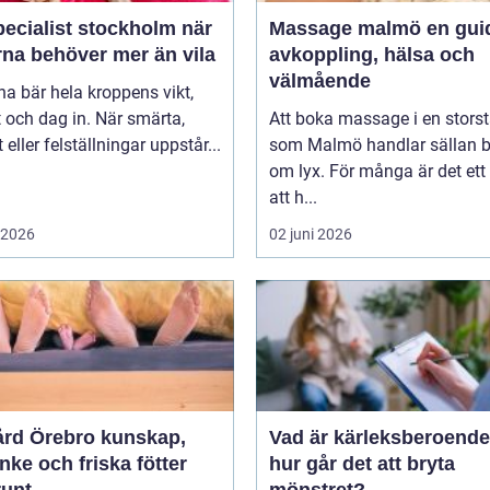
ecialist stockholm när
Massage malmö en guide till
rna behöver mer än vila
avkoppling, hälsa och
välmående
na bär hela kroppens vikt,
 och dag in. När smärta,
Att boka massage i en stors
t eller felställningar uppstår...
som Malmö handlar sällan 
om lyx. För många är det ett 
att h...
i 2026
02 juni 2026
 Örebro kunskap,
Vad är kärleksberoende oc
ke och friska fötter
hur går det att bryta
runt
mönstret?