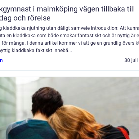
ymnast i malmköping vägen tillbaka till
dag och rörelse
g kladdkaka njutning utan dåligt samvete Introduktion: Att kunn
uta en kladdkaka som både smakar fantastiskt och är nyttig är 
för många. I denna artikel kommer vi att ge en grundlig översik
yttig kladdkaka faktiskt innebä...
n
30 jul