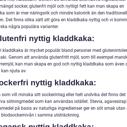
mängd socker, glutenfri mjöl och nyttigt fett kan man skapa en
ka som är mer näringsrik och mindre kaloririk än den traditionel
n. Det finns olika sätt att göra en kladdkaka nyttig och vi komm
rska några populära varianter.
lutenfri nyttig kladdkaka:
ri kladdkaka är mycket populär bland personer med glutenintole
liaki. Genom att använda glutenfritt mjöl, som till exempel mand
avremjöl, kan man skapa en god och nyttig kladdkaka som även
r kan njuta av.
ockerfri nyttig kladdkaka:
som vill minska sitt sockerintag eller helt undvika det finns det
tiva sötningmedel som kan användas istället. Stevia, agavesirap 
smedel på basis av naturliga ingredienser ger en söt smak utan 
 blodsockernivån i samma utsträckning.
egansk nyttig kladdkaka: