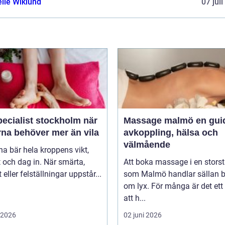
elle Wiklund
07 jul
ecialist stockholm när
Massage malmö en guide till
rna behöver mer än vila
avkoppling, hälsa och
välmående
na bär hela kroppens vikt,
 och dag in. När smärta,
Att boka massage i en stors
t eller felställningar uppstår...
som Malmö handlar sällan 
om lyx. För många är det ett 
att h...
i 2026
02 juni 2026