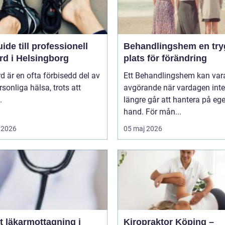
ide till professionell
Behandlingshem en trygg
rd i Helsingborg
plats för förändring
d är en ofta förbisedd del av
Ett Behandlingshem kan var
rsonliga hälsa, trots att
avgörande när vardagen inte
.
längre går att hantera på eg
hand. För mån...
 2026
05 maj 2026
t läkarmottagning i
Kiropraktor Köping –