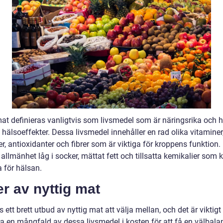
mat definieras vanligtvis som livsmedel som är näringsrika och h
 hälsoeffekter. Dessa livsmedel innehåller en rad olika vitaminer
r, antioxidanter och fibrer som är viktiga för kroppens funktion.
 allmänhet låg i socker, mättat fett och tillsatta kemikalier som 
 för hälsan.
r av nyttig mat
s ett brett utbud av nyttig mat att välja mellan, och det är viktigt 
ra en mångfald av dessa livsmedel i kosten för att få en välbal