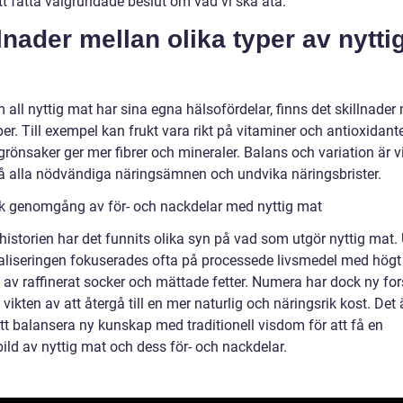
tt fatta välgrundade beslut om vad vi ska äta.
lnader mellan olika typer av nytti
all nyttig mat har sina egna hälsofördelar, finns det skillnader
per. Till exempel kan frukt vara rikt på vitaminer och antioxidante
rönsaker ger mer fibrer och mineraler. Balans och variation är v
 få alla nödvändiga näringsämnen och undvika näringsbrister.
sk genomgång av för- och nackdelar med nyttig mat
istorien har det funnits olika syn på vad som utgör nyttig mat.
ialiseringen fokuserades ofta på processede livsmedel med högt
l av raffinerat socker och mättade fetter. Numera har dock ny fo
 vikten av att återgå till en mer naturlig och näringsrik kost. Det 
att balansera ny kunskap med traditionell visdom för att få en
ild av nyttig mat och dess för- och nackdelar.