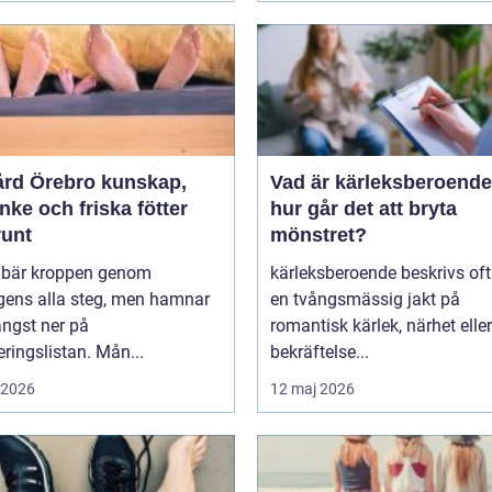
 Örebro kunskap,
Vad är kärleksberoende oc
ke och friska fötter
hur går det att bryta
runt
mönstret?
r bär kroppen genom
kärleksberoende beskrivs of
gens alla steg, men hamnar
en tvångsmässig jakt på
ängst ner på
romantisk kärlek, närhet eller
teringslistan. Mån...
bekräftelse...
i 2026
12 maj 2026