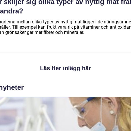
 skiljer sig olika typer av nyttig mat frå
randra?
lnaderna mellan olika typer av nyttig mat ligger i de näringsämn
åller. Till exempel kan frukt vara rik på vitaminer och antioxidan
n grönsaker ger mer fibrer och mineraler.
Läs fler inlägg här
 nyheter