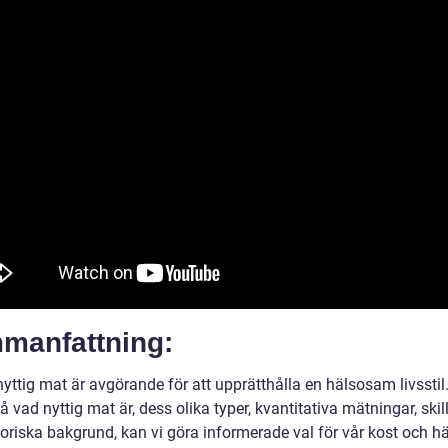
manfattning:
nyttig mat är avgörande för att upprätthålla en hälsosam livssti
tå vad nyttig mat är, dess olika typer, kvantitativa mätningar, ski
oriska bakgrund, kan vi göra informerade val för vår kost och hä