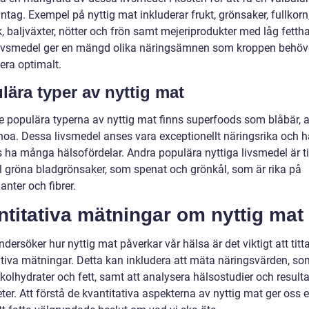
ntag. Exempel på nyttig mat inkluderar frukt, grönsaker, fullkor
sk, baljväxter, nötter och frön samt mejeriprodukter med låg fettha
ivsmedel ger en mängd olika näringsämnen som kroppen behöve
era optimalt.
lära typer av nyttig mat
e populära typerna av nyttig mat finns superfoods som blåbär,
noa. Dessa livsmedel anses vara exceptionellt näringsrika och h
s ha många hälsofördelar. Andra populära nyttiga livsmedel är ti
 gröna bladgrönsaker, som spenat och grönkål, som är rika på
anter och fibrer.
titativa mätningar om nyttig mat
ndersöker hur nyttig mat påverkar vår hälsa är det viktigt att titt
ativa mätningar. Detta kan inkludera att mäta näringsvärden, so
 kolhydrater och fett, samt att analysera hälsostudier och resulta
eter. Att förstå de kvantitativa aspekterna av nyttig mat ger oss 