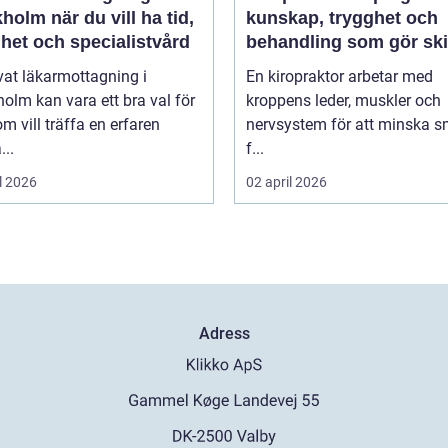
 du vill ha tid,
kunskap, trygghet och
het och specialistvård
behandling som gör ski
vat läkarmottagning i
En kiropraktor arbetar med
olm kan vara ett bra val för
kroppens leder, muskler och
m vill träffa en erfaren
nervsystem för att minska s
...
f...
l 2026
02 april 2026
Adress