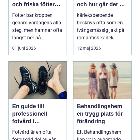
och friska fötter
och hur går det att
året runt
bryta mönstret?
Fötter bär kroppen
kärleksberoende
genom vardagens alla
beskrivs ofta som en
steg, men hamnar ofta
tvångsmässig jakt på
längst ner på
romantisk kärlek,
prioriteringslistan.
närhet eller
01 juni 2026
12 maj 2026
Mån...
bekräftelse...
En guide till
Behandlingshem
professionell
en trygg plats för
fotvård i
förändring
Helsingborg
Fotvård är en ofta
Ett Behandlingshem
förbisedd del av vår
kan vara avgörande