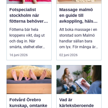
Fotspecialist
Massage malmö
stockholm när
en guide till
fötterna behöver
avkoppling, hälsa
mer än vila
och välmående
Fötterna bär hela
Att boka massage i en
kroppens vikt, dag ut
storstad som Malmö
och dag in. När
handlar sällan bara
smärta, stelhet eller
om lyx. För många är
felställningar uppstår...
det ett sätt att h...
16 juni 2026
02 juni 2026
Fotvård Örebro
Vad är
kunskap, omtanke
kärleksberoende