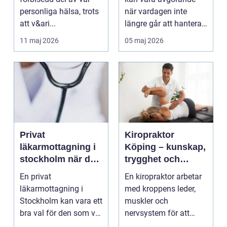
personliga hälsa, trots
när vardagen inte
att v&ari...
längre går att hantera
på egen hand. För
11 maj 2026
05 maj 2026
mån...
Privat
Kiropraktor
läkarmottagning i
Köping – kunskap,
stockholm när du
trygghet och
vill ha tid, trygghet
behandling som
En privat
En kiropraktor arbetar
och specialistvård
gör skillnad
läkarmottagning i
med kroppens leder,
Stockholm kan vara ett
muskler och
bra val för den som vill
nervsystem för att
träffa en erfaren
minska smärta, f...