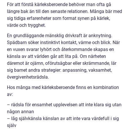
För att förstå kärleksberoende behöver man ofta gå
längre bak än till den senaste relationen. Många bär med
sig tidiga erfarenheter som format synen på kärlek,
värde och trygghet.
En grundläggande mänsklig drivkraft är anknytning.
Spädbarn söker instinktivt kontakt, värme och blick. När
en vuxen svarar lyhört och återkommande skapas en
känsla av att världen går att lita på. Om närheten
däremot är ojämn, oförutsägbar eller skrämmande, lär
sig barnet andra strategier: anpassning, vaksamhet,
övergivenhetsrädsla.
Hos många med kärleksberoende finns en kombination
av:
– rädsla för ensamhet upplevelsen att inte klara sig utan
någon annan
– låg självkänsla känslan av att inte vara värdefull i sig
själv