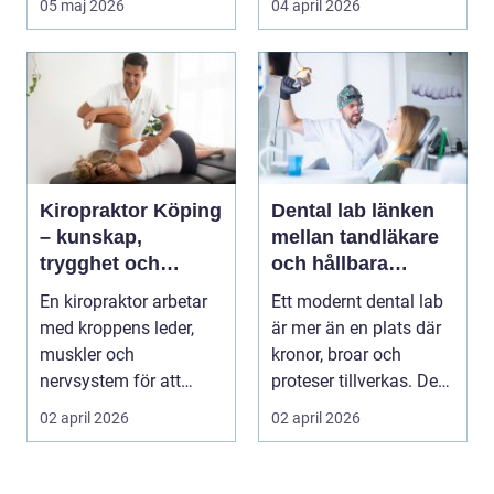
05 maj 2026
04 april 2026
mån...
specia...
Kiropraktor Köping
Dental lab länken
– kunskap,
mellan tandläkare
trygghet och
och hållbara
behandling som
leenden
En kiropraktor arbetar
Ett modernt dental lab
gör skillnad
med kroppens leder,
är mer än en plats där
muskler och
kronor, broar och
nervsystem för att
proteser tillverkas. Det
minska smärta, f...
fungerar so...
02 april 2026
02 april 2026