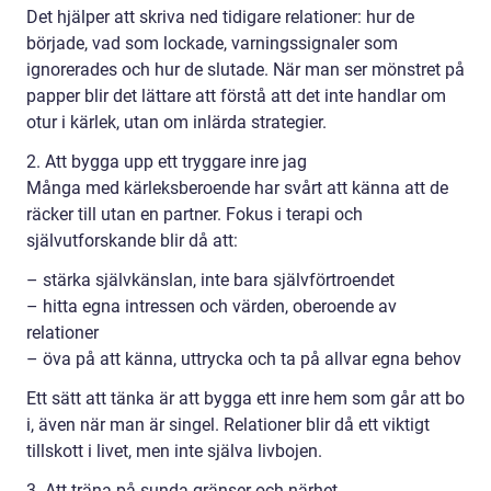
Det hjälper att skriva ned tidigare relationer: hur de
började, vad som lockade, varningssignaler som
ignorerades och hur de slutade. När man ser mönstret på
papper blir det lättare att förstå att det inte handlar om
otur i kärlek, utan om inlärda strategier.
2. Att bygga upp ett tryggare inre jag
Många med kärleksberoende har svårt att känna att de
räcker till utan en partner. Fokus i terapi och
självutforskande blir då att:
– stärka självkänslan, inte bara självförtroendet
– hitta egna intressen och värden, oberoende av
relationer
– öva på att känna, uttrycka och ta på allvar egna behov
Ett sätt att tänka är att bygga ett inre hem som går att bo
i, även när man är singel. Relationer blir då ett viktigt
tillskott i livet, men inte själva livbojen.
3. Att träna på sunda gränser och närhet