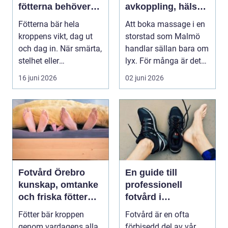
fötterna behöver
avkoppling, hälsa
mer än vila
och välmående
Fötterna bär hela
Att boka massage i en
kroppens vikt, dag ut
storstad som Malmö
och dag in. När smärta,
handlar sällan bara om
stelhet eller
lyx. För många är det
felställningar uppstår...
ett sätt att h...
16 juni 2026
02 juni 2026
Fotvård Örebro
En guide till
kunskap, omtanke
professionell
och friska fötter
fotvård i
året runt
Helsingborg
Fötter bär kroppen
Fotvård är en ofta
genom vardagens alla
förbisedd del av vår