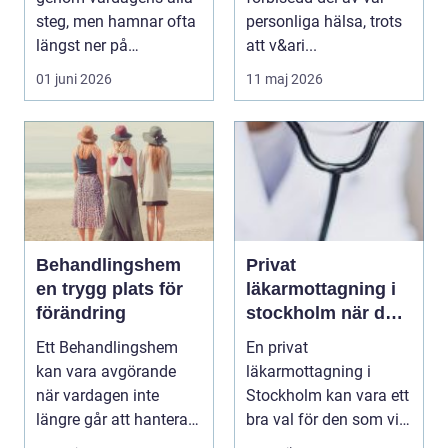
steg, men hamnar ofta
personliga hälsa, trots
längst ner på
att v&ari...
prioriteringslistan.
01 juni 2026
11 maj 2026
Mån...
Behandlingshem
Privat
en trygg plats för
läkarmottagning i
förändring
stockholm när du
vill ha tid, trygghet
Ett Behandlingshem
En privat
och specialistvård
kan vara avgörande
läkarmottagning i
när vardagen inte
Stockholm kan vara ett
längre går att hantera
bra val för den som vill
på egen hand. För
träffa en erfaren