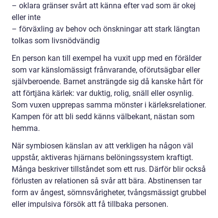
– oklara gränser svårt att känna efter vad som är okej
eller inte
– förväxling av behov och önskningar att stark längtan
tolkas som livsnödvändig
En person kan till exempel ha vuxit upp med en förälder
som var känslomässigt frånvarande, oförutsägbar eller
självberoende. Barnet ansträngde sig då kanske hårt för
att förtjäna kärlek: var duktig, rolig, snäll eller osynlig.
Som vuxen upprepas samma mönster i kärleksrelationer.
Kampen för att bli sedd känns välbekant, nästan som
hemma.
När symbiosen känslan av att verkligen ha någon väl
uppstår, aktiveras hjärnans belöningssystem kraftigt.
Många beskriver tillståndet som ett rus. Därför blir också
förlusten av relationen så svår att bära. Abstinensen tar
form av ångest, sömnsvårigheter, tvångsmässigt grubbel
eller impulsiva försök att få tillbaka personen.