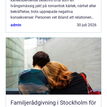
kärleksberoende beskrivs ofta som en
tvångsmässig jakt på romantisk kärlek, närhet eller
bekräftelse, trots upprepade negativa
konsekvenser. Personen vet ibland att relationen
skadar, men fortsätter ändå. Drivkraften är sällan
admin
30 juli 2026
romantik i sig, utan en...
Familjerådgivning i Stockholm för