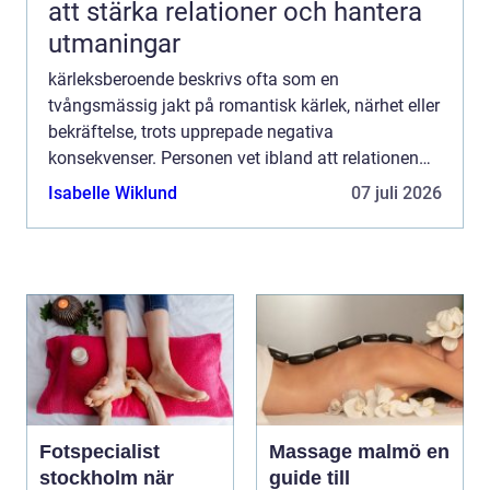
att stärka relationer och hantera
utmaningar
kärleksberoende beskrivs ofta som en
tvångsmässig jakt på romantisk kärlek, närhet eller
bekräftelse, trots upprepade negativa
konsekvenser. Personen vet ibland att relationen
skadar, men fortsätter ändå. Drivkraften är sällan
Isabelle Wiklund
07 juli 2026
romantik i sig, utan en...
Fotspecialist
Massage malmö en
stockholm när
guide till