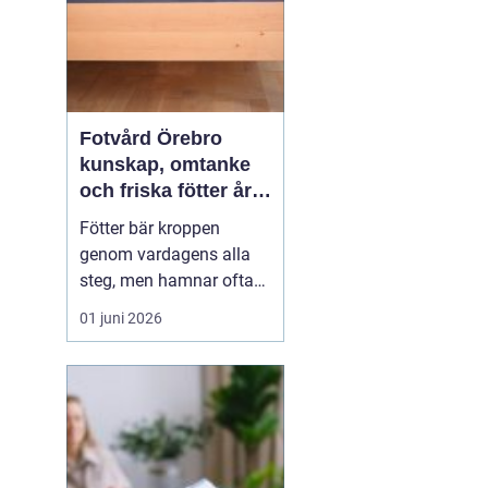
Fotvård Örebro
kunskap, omtanke
och friska fötter året
runt
Fötter bär kroppen
genom vardagens alla
steg, men hamnar ofta
längst ner på
01 juni 2026
prioriteringslistan.
Många söker hjälp först
när problemen redan gör
ont, skaver eller
begränsar vardagen.
Med
genomtänkt fotvård