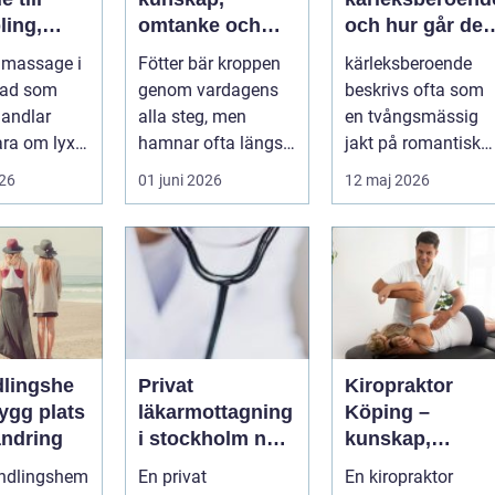
ling,
omtanke och
och hur går det
och
friska fötter året
att bryta
 massage i
Fötter bär kroppen
kärleksberoende
nde
runt
mönstret?
tad som
genom vardagens
beskrivs ofta som
andlar
alla steg, men
en tvångsmässig
ara om lyx.
hamnar ofta längst
jakt på romantisk
a är det ett
ner på
kärlek, närhet eller
026
01 juni 2026
12 maj 2026
...
prioriteringslistan.
bekräftelse...
Mån...
lingshe
Privat
Kiropraktor
läkarmottagning
Köping –
ändring
i stockholm när
kunskap,
du vill ha tid,
trygghet och
andlingshem
En privat
En kiropraktor
trygghet och
behandling so