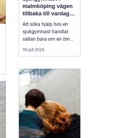
malmköping vägen
tillbaka till vardag
och rörelse
Att söka hjälp hos en
sjukgymnast handlar
sällan bara om en öm
muskel eller en stel
30 juli 2026
nacke. För många
handlar det om att
kunna arbeta, orka med
vardagen, fortsätta med
sin idrott eller behålla
självständighet efter en
skada eller sjukdom. I en
mindre ...