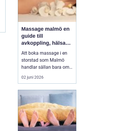
Massage malmö en
guide till
avkoppling, hälsa
och välmående
Att boka massage i en
storstad som Malmö
handlar sällan bara om
lyx. För många är det ett
02 juni 2026
sätt att hantera
stillasittande jobb,
långvarig smärta eller
stress som aldrig verkar
ge med sig. Samtidigt
växer intresset för både
klassisk svensk
massage och...