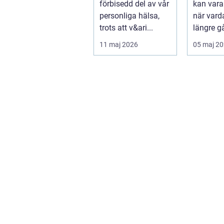
förbisedd del av vår
kan var
personliga hälsa,
när vard
trots att v&ari...
längre gå
hantera 
11 maj 2026
05 maj 2
hand. Fö