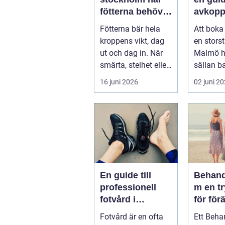
fötterna behöver
avkopp
mer än vila
hälsa 
Fötterna bär hela
Att boka
välmåe
kroppens vikt, dag
en stors
ut och dag in. När
Malmö h
smärta, stelhet eller
sällan b
felställningar
För mång
16 juni 2026
02 juni 2
uppstår...
sätt att h
En guide till
Behand
professionell
m en trygg plats
fotvård i
för för
Helsingborg
Fotvård är en ofta
Ett Beh