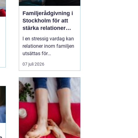
Familjerådgivning i
Stockholm för att
stärka relationer
och hantera
I en stressig vardag kan
utmaningar
relationer inom familjen
utsättas för
påfrestningar och
07 juli 2026
konflikter.
Familjerådgivning
Stockholm
erbjuder stöd
och verktyg för a...
e