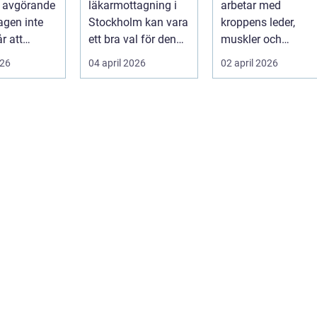
a avgörande
läkarmottagning i
arbetar med
specialistvård
gör skillnad
agen inte
Stockholm kan vara
kroppens leder,
r att
ett bra val för den
muskler och
på egen
som vill träffa en
nervsystem för att
026
04 april 2026
02 april 2026
r mån...
erfaren specia...
minska smärta, f...