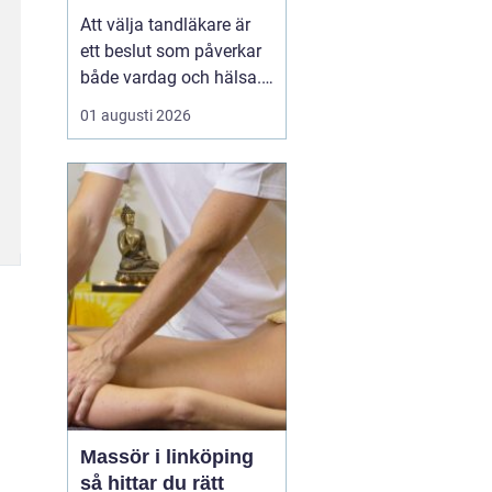
Att välja tandläkare är
ett beslut som påverkar
både vardag och hälsa.
Den som söker
01 augusti 2026
tandläkare åhus
vill ofta
ha mer än bara någon
som lagar hål. En trygg
kontakt, rimliga
väntetider och en lugn
miljö ...
Massör i linköping
så hittar du rätt