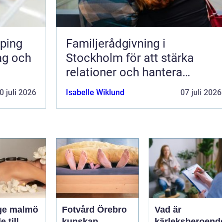
ping
Familjerådgivning i
dag och
Stockholm för att stärka
relationer och hantera
utmaningar
0 juli 2026
Isabelle Wiklund
07 juli 2026
ge malmö
Fotvård Örebro
Vad är
 till
kunskap,
kärleksberoend