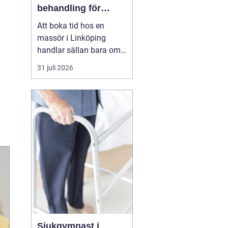
behandling för
kropp och hälsa
Att boka tid hos en
massör i Linköping
handlar sällan bara om
att unna sig något skönt.
31 juli 2026
För många är massage
ett viktigt stöd i
vardagen för att orka
arbeta, träna och leva ett
aktivt liv utan ständig
värk. En genomtänkt
massage kan minska
spänningar...
Sjukgymnast i