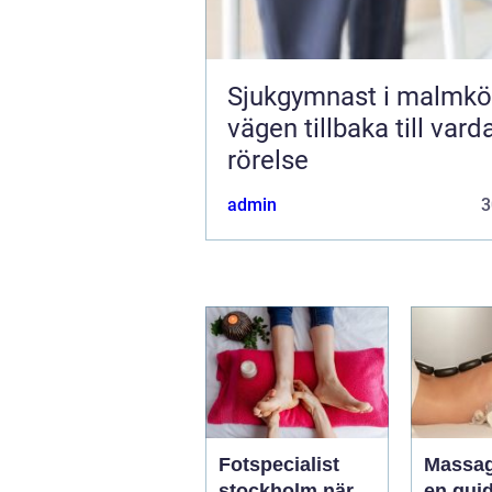
Sjukgymnast i malmkö
vägen tillbaka till var
rörelse
admin
3
Fotspecialist
Massa
stockholm när
en guide