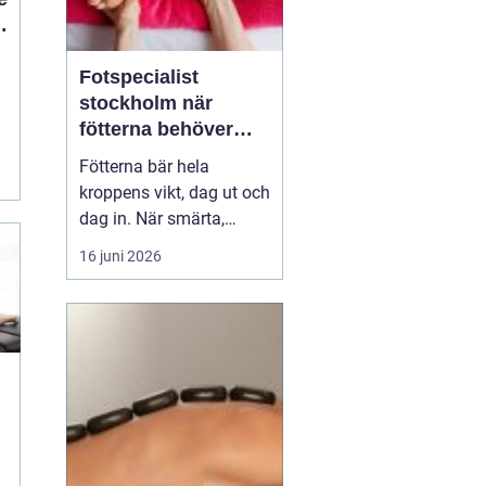
Fotspecialist
stockholm när
fötterna behöver
mer än vila
Fötterna bär hela
kroppens vikt, dag ut och
dag in. När smärta,
stelhet eller
16 juni 2026
felställningar uppstår
märks det ofta direkt i
vardagen vid varje steg, i
varje trappa, under varje
promenad. Många
väntar länge innan de
söker hjälp, trots att tidig
utre...
m