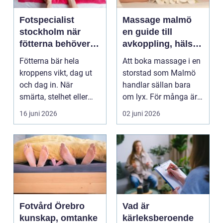
Fotspecialist
Massage malmö
stockholm när
en guide till
fötterna behöver
avkoppling, hälsa
mer än vila
och välmående
Fötterna bär hela
Att boka massage i en
kroppens vikt, dag ut
storstad som Malmö
och dag in. När
handlar sällan bara
smärta, stelhet eller
om lyx. För många är
felställningar uppstår...
det ett sätt att h...
16 juni 2026
02 juni 2026
Fotvård Örebro
Vad är
kunskap, omtanke
kärleksberoende