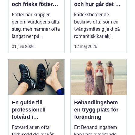
och friska fötter
och hur går det att
året runt
bryta mönstret?
Fötter bär kroppen
kärleksberoende
genom vardagens alla
beskrivs ofta som en
steg, men hamnar ofta
tvångsmässig jakt på
längst ner på
romantisk kärlek,
prioriteringslistan.
närhet eller
01 juni 2026
12 maj 2026
Mån...
bekräftelse...
En guide till
Behandlingshem
professionell
en trygg plats för
fotvård i
förändring
Helsingborg
Fotvård är en ofta
Ett Behandlingshem
förbisedd del av vår
kan vara avgörande