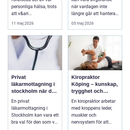
personliga hälsa, trots
när vardagen inte
att v&ari...
längre går att hantera
på egen hand. För
11 maj 2026
05 maj 2026
mån...
Privat
Kiropraktor
läkarmottagning i
Köping – kunskap,
stockholm när du
trygghet och
vill ha tid, trygghet
behandling som
En privat
En kiropraktor arbetar
och specialistvård
gör skillnad
läkarmottagning i
med kroppens leder,
Stockholm kan vara ett
muskler och
bra val för den som vill
nervsystem för att
träffa en erfaren
minska smärta, f...