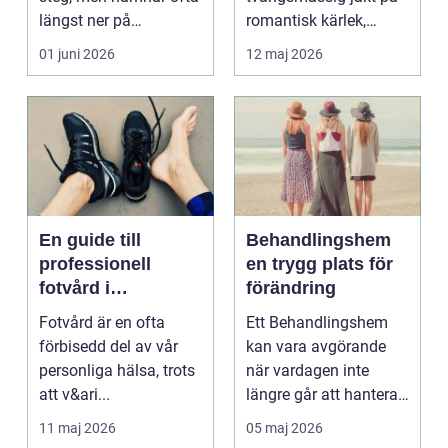
längst ner på
romantisk kärlek,
prioriteringslistan.
närhet eller
01 juni 2026
12 maj 2026
Mån...
bekräftelse...
En guide till
Behandlingshem
professionell
en trygg plats för
fotvård i
förändring
Helsingborg
Fotvård är en ofta
Ett Behandlingshem
förbisedd del av vår
kan vara avgörande
personliga hälsa, trots
när vardagen inte
att v&ari...
längre går att hantera
på egen hand. För
11 maj 2026
05 maj 2026
mån...