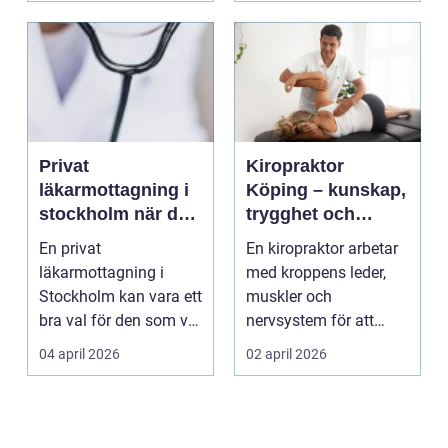
Privat
Kiropraktor
läkarmottagning i
Köping – kunskap,
stockholm när du
trygghet och
vill ha tid, trygghet
behandling som
En privat
En kiropraktor arbetar
och specialistvård
gör skillnad
läkarmottagning i
med kroppens leder,
Stockholm kan vara ett
muskler och
bra val för den som vill
nervsystem för att
träffa en erfaren
minska smärta, f...
04 april 2026
02 april 2026
specia...