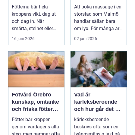
mer än vila
och välmående
Fötterna bär hela
Att boka massage i en
kroppens vikt, dag ut
storstad som Malmö
och dag in. När
handlar sällan bara
smärta, stelhet eller
om lyx. För många är
felställningar uppstår...
det ett sätt att h...
16 juni 2026
02 juni 2026
Fotvård Örebro
Vad är
kunskap, omtanke
kärleksberoende
och friska fötter
och hur går det att
året runt
bryta mönstret?
Fötter bär kroppen
kärleksberoende
genom vardagens alla
beskrivs ofta som en
steg, men hamnar ofta
tvångsmässig jakt på