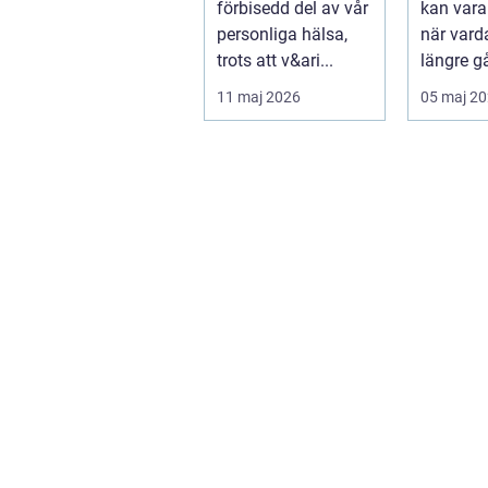
förbisedd del av vår
kan var
personliga hälsa,
när vard
trots att v&ari...
längre gå
hantera 
11 maj 2026
05 maj 2
hand. Fö