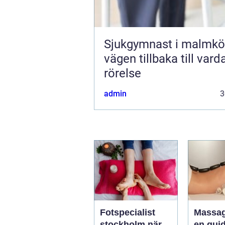
Sjukgymnast i malmkö
vägen tillbaka till var
rörelse
admin
3
Fotspecialist
Massa
stockholm när
en guide