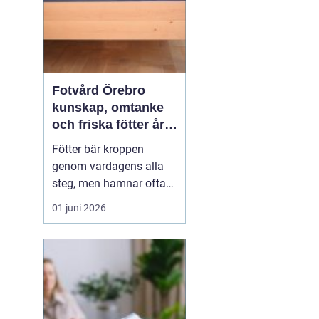
Fotvård Örebro
kunskap, omtanke
och friska fötter året
runt
Fötter bär kroppen
genom vardagens alla
steg, men hamnar ofta
längst ner på
01 juni 2026
prioriteringslistan.
Många söker hjälp först
när problemen redan gör
ont, skaver eller
begränsar vardagen.
Med
genomtänkt fotvård