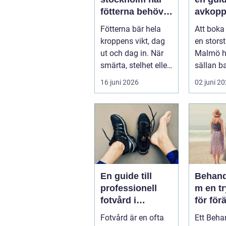
fötterna behöver
avkopp
mer än vila
hälsa 
Fötterna bär hela
Att boka
välmåe
kroppens vikt, dag
en stors
ut och dag in. När
Malmö h
smärta, stelhet eller
sällan b
felställningar
För mång
16 juni 2026
02 juni 2
uppstår...
sätt att h
En guide till
Behand
professionell
m en trygg plats
fotvård i
för för
Helsingborg
Fotvård är en ofta
Ett Beh