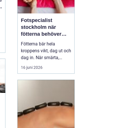
Fotspecialist
stockholm när
fötterna behöver
mer än vila
Fötterna bär hela
kroppens vikt, dag ut och
dag in. När smärta,
stelhet eller
16 juni 2026
felställningar uppstår
märks det ofta direkt i
vardagen vid varje steg, i
varje trappa, under varje
promenad. Många
väntar länge innan de
söker hjälp, trots att tidig
utre...
m