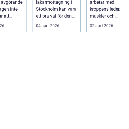
a avgörande
läkarmottagning i
arbetar med
specialistvård
gör skillnad
agen inte
Stockholm kan vara
kroppens leder,
r att
ett bra val för den
muskler och
på egen
som vill träffa en
nervsystem för att
026
04 april 2026
02 april 2026
r mån...
erfaren specia...
minska smärta, f...