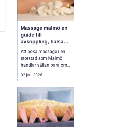
Massage malmö en
guide till
avkoppling, hälsa
och välmående
Att boka massage i en
storstad som Malmö
handlar sällan bara om
lyx. För många är det ett
02 juni 2026
sätt att hantera
stillasittande jobb,
långvarig smärta eller
stress som aldrig verkar
ge med sig. Samtidigt
växer intresset för både
klassisk svensk
massage och...