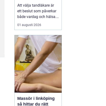
Att välja tandläkare är
ett beslut som påverkar
både vardag och hälsa.
Den som söker
01 augusti 2026
tandläkare åhus
vill ofta
ha mer än bara någon
som lagar hål. En trygg
kontakt, rimliga
väntetider och en lugn
miljö ...
Massör i linköping
så hittar du rätt