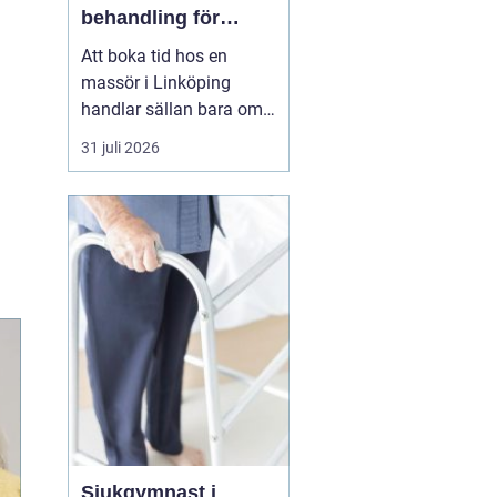
behandling för
kropp och hälsa
Att boka tid hos en
massör i Linköping
handlar sällan bara om
att unna sig något skönt.
31 juli 2026
För många är massage
ett viktigt stöd i
vardagen för att orka
arbeta, träna och leva ett
aktivt liv utan ständig
värk. En genomtänkt
massage kan minska
spänningar...
Sjukgymnast i