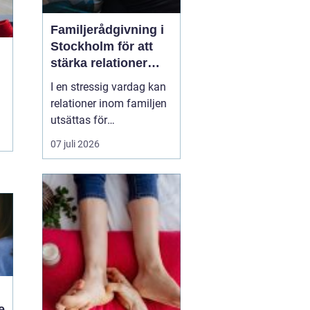
Familjerådgivning i
Stockholm för att
stärka relationer
och hantera
I en stressig vardag kan
utmaningar
relationer inom familjen
utsättas för
påfrestningar och
07 juli 2026
konflikter.
Familjerådgivning
Stockholm
erbjuder stöd
och verktyg för a...
e