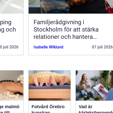
ping
Familjerådgivning i
dag och
Stockholm för att stärka
relationer och hantera
utmaningar
0 juli 2026
Isabelle Wiklund
07 juli 2026
ge malmö
Fotvård Örebro
Vad är
 till
kunskap,
kärleksberoend