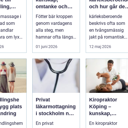
ling,
omtanke och
och hur går det
och
friska fötter året
att bryta
 massage i
Fötter bär kroppen
kärleksberoende
nde
runt
mönstret?
tad som
genom vardagens
beskrivs ofta som
andlar
alla steg, men
en tvångsmässig
ara om lyx.
hamnar ofta längst
jakt på romantisk
a är det ett
ner på
kärlek, närhet eller
026
01 juni 2026
12 maj 2026
...
prioriteringslistan.
bekräftelse...
Mån...
lingshe
Privat
Kiropraktor
läkarmottagning
Köping –
ändring
i stockholm när
kunskap,
du vill ha tid,
trygghet och
andlingshem
En privat
En kiropraktor
trygghet och
behandling so