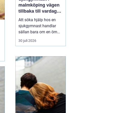
malmköping vägen
tillbaka till vardag
och rörelse
Att söka hjälp hos en
sjukgymnast handlar
sällan bara om en öm
muskel eller en stel
30 juli 2026
nacke. För många
handlar det om att
kunna arbeta, orka med
vardagen, fortsätta med
sin idrott eller behålla
självständighet efter en
skada eller sjukdom. I en
mindre ...