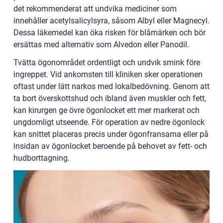
det rekommenderat att undvika mediciner som
innehåller acetylsalicylsyra, såsom Albyl eller Magnecyl.
Dessa läkemedel kan öka risken för blåmärken och bör
ersättas med alternativ som Alvedon eller Panodil.
Tvätta ögonområdet ordentligt och undvik smink före
ingreppet. Vid ankomsten till kliniken sker operationen
oftast under lätt narkos med lokalbedövning. Genom att
ta bort överskottshud och ibland även muskler och fett,
kan kirurgen ge övre ögonlocket ett mer markerat och
ungdomligt utseende. För operation av nedre ögonlock
kan snittet placeras precis under ögonfransarna eller på
insidan av ögonlocket beroende på behovet av fett- och
hudborttagning.