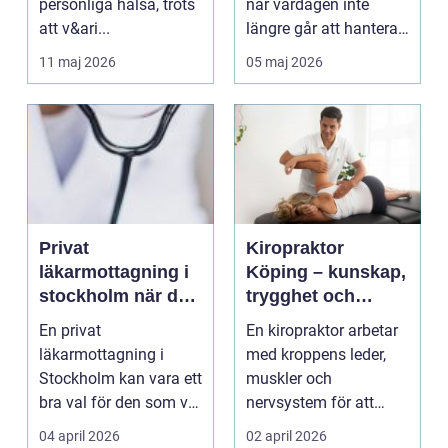
personliga hälsa, trots
när vardagen inte
att v&ari...
längre går att hantera
på egen hand. För
11 maj 2026
05 maj 2026
mån...
Privat
Kiropraktor
läkarmottagning i
Köping – kunskap,
stockholm när du
trygghet och
vill ha tid, trygghet
behandling som
En privat
En kiropraktor arbetar
och specialistvård
gör skillnad
läkarmottagning i
med kroppens leder,
Stockholm kan vara ett
muskler och
bra val för den som vill
nervsystem för att
träffa en erfaren
minska smärta, f...
04 april 2026
02 april 2026