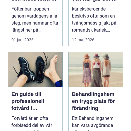
året runt
bryta mönstret?
Fötter bär kroppen
kärleksberoende
genom vardagens alla
beskrivs ofta som en
steg, men hamnar ofta
tvångsmässig jakt på
längst ner på
romantisk kärlek,
prioriteringslistan.
närhet eller
01 juni 2026
12 maj 2026
Mån...
bekräftelse...
En guide till
Behandlingshem
professionell
en trygg plats för
fotvård i
förändring
Helsingborg
Fotvård är en ofta
Ett Behandlingshem
förbisedd del av vår
kan vara avgörande