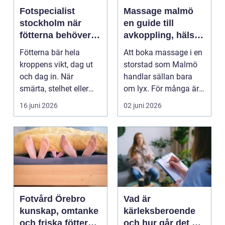
Fotspecialist
Massage malmö
stockholm när
en guide till
fötterna behöver
avkoppling, hälsa
mer än vila
och välmående
Fötterna bär hela
Att boka massage i en
kroppens vikt, dag ut
storstad som Malmö
och dag in. När
handlar sällan bara
smärta, stelhet eller
om lyx. För många är
felställningar uppstår...
det ett sätt att h...
16 juni 2026
02 juni 2026
Fotvård Örebro
Vad är
kunskap, omtanke
kärleksberoende
och friska fötter
och hur går det att