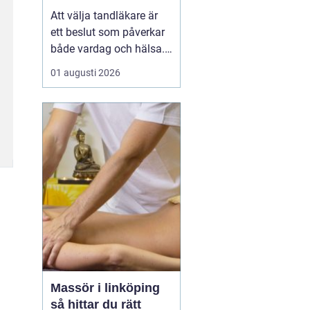
Att välja tandläkare är
ett beslut som påverkar
både vardag och hälsa.
Den som söker
01 augusti 2026
tandläkare åhus
vill ofta
ha mer än bara någon
som lagar hål. En trygg
kontakt, rimliga
väntetider och en lugn
miljö ...
Massör i linköping
så hittar du rätt