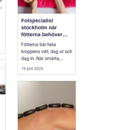
Fotspecialist
stockholm när
fötterna behöver
mer än vila
Fötterna bär hela
kroppens vikt, dag ut och
dag in. När smärta,
stelhet eller
16 juni 2026
felställningar uppstår
märks det ofta direkt i
vardagen vid varje steg, i
varje trappa, under varje
promenad. Många
väntar länge innan de
söker hjälp, trots att tidig
utre...
m