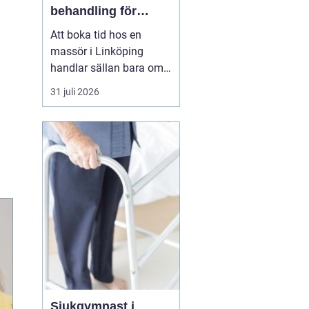
behandling för
kropp och hälsa
Att boka tid hos en
massör i Linköping
handlar sällan bara om
att unna sig något skönt.
31 juli 2026
För många är massage
ett viktigt stöd i
vardagen för att orka
arbeta, träna och leva ett
aktivt liv utan ständig
värk. En genomtänkt
massage kan minska
spänningar...
Sjukgymnast i