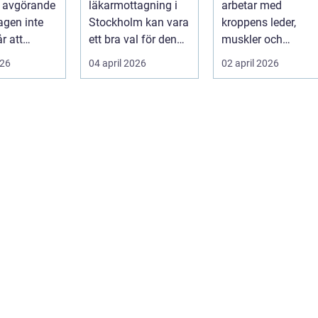
a avgörande
läkarmottagning i
arbetar med
specialistvård
gör skillnad
agen inte
Stockholm kan vara
kroppens leder,
r att
ett bra val för den
muskler och
på egen
som vill träffa en
nervsystem för att
026
04 april 2026
02 april 2026
r mån...
erfaren specia...
minska smärta, f...