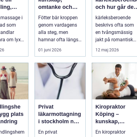
ling,
omtanke och
och hur går det
och
friska fötter året
att bryta
 massage i
Fötter bär kroppen
kärleksberoende
nde
runt
mönstret?
tad som
genom vardagens
beskrivs ofta som
andlar
alla steg, men
en tvångsmässig
ara om lyx.
hamnar ofta längst
jakt på romantisk
a är det ett
ner på
kärlek, närhet eller
026
01 juni 2026
12 maj 2026
...
prioriteringslistan.
bekräftelse...
Mån...
lingshe
Privat
Kiropraktor
läkarmottagning
Köping –
ändring
i stockholm när
kunskap,
du vill ha tid,
trygghet och
andlingshem
En privat
En kiropraktor
trygghet och
behandling so