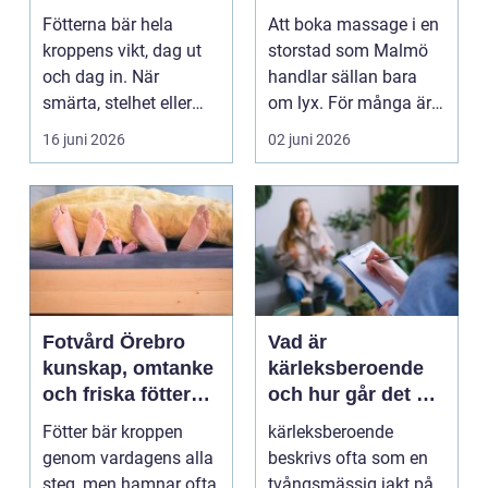
mer än vila
och välmående
Fötterna bär hela
Att boka massage i en
kroppens vikt, dag ut
storstad som Malmö
och dag in. När
handlar sällan bara
smärta, stelhet eller
om lyx. För många är
felställningar uppstår...
det ett sätt att h...
16 juni 2026
02 juni 2026
Fotvård Örebro
Vad är
kunskap, omtanke
kärleksberoende
och friska fötter
och hur går det att
året runt
bryta mönstret?
Fötter bär kroppen
kärleksberoende
genom vardagens alla
beskrivs ofta som en
steg, men hamnar ofta
tvångsmässig jakt på