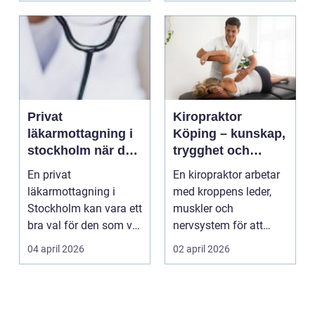
Privat
Kiropraktor
läkarmottagning i
Köping – kunskap,
stockholm när du
trygghet och
vill ha tid, trygghet
behandling som
En privat
En kiropraktor arbetar
och specialistvård
gör skillnad
läkarmottagning i
med kroppens leder,
Stockholm kan vara ett
muskler och
bra val för den som vill
nervsystem för att
träffa en erfaren
minska smärta, f...
04 april 2026
02 april 2026
specia...