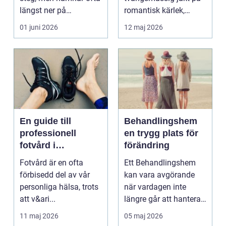
längst ner på
romantisk kärlek,
prioriteringslistan.
närhet eller
01 juni 2026
12 maj 2026
Mån...
bekräftelse...
En guide till
Behandlingshem
professionell
en trygg plats för
fotvård i
förändring
Helsingborg
Fotvård är en ofta
Ett Behandlingshem
förbisedd del av vår
kan vara avgörande
personliga hälsa, trots
när vardagen inte
att v&ari...
längre går att hantera
på egen hand. För
11 maj 2026
05 maj 2026
mån...