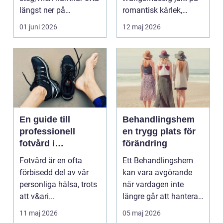
längst ner på
romantisk kärlek,
prioriteringslistan.
närhet eller
01 juni 2026
12 maj 2026
Mån...
bekräftelse...
En guide till
Behandlingshem
professionell
en trygg plats för
fotvård i
förändring
Helsingborg
Fotvård är en ofta
Ett Behandlingshem
förbisedd del av vår
kan vara avgörande
personliga hälsa, trots
när vardagen inte
att v&ari...
längre går att hantera
på egen hand. För
11 maj 2026
05 maj 2026
mån...