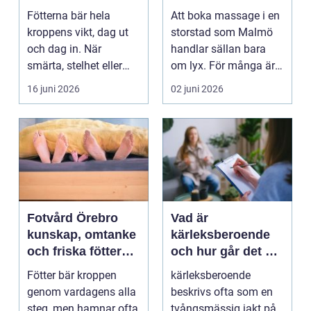
mer än vila
och välmående
Fötterna bär hela
Att boka massage i en
kroppens vikt, dag ut
storstad som Malmö
och dag in. När
handlar sällan bara
smärta, stelhet eller
om lyx. För många är
felställningar uppstår...
det ett sätt att h...
16 juni 2026
02 juni 2026
Fotvård Örebro
Vad är
kunskap, omtanke
kärleksberoende
och friska fötter
och hur går det att
året runt
bryta mönstret?
Fötter bär kroppen
kärleksberoende
genom vardagens alla
beskrivs ofta som en
steg, men hamnar ofta
tvångsmässig jakt på