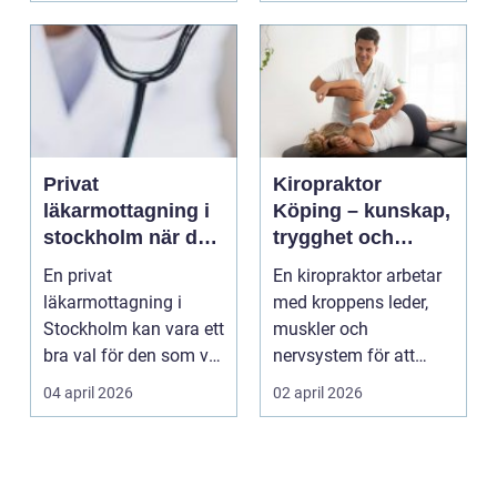
Privat
Kiropraktor
läkarmottagning i
Köping – kunskap,
stockholm när du
trygghet och
vill ha tid, trygghet
behandling som
En privat
En kiropraktor arbetar
och specialistvård
gör skillnad
läkarmottagning i
med kroppens leder,
Stockholm kan vara ett
muskler och
bra val för den som vill
nervsystem för att
träffa en erfaren
minska smärta, f...
04 april 2026
02 april 2026
specia...