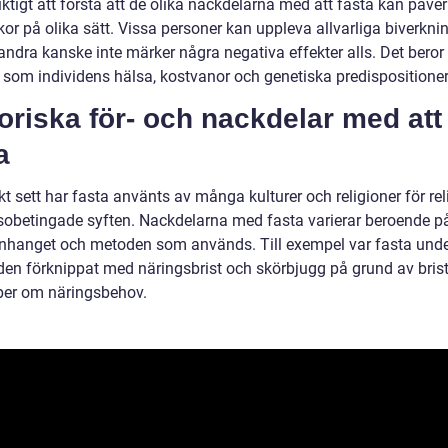
iktigt att förstå att de olika nackdelarna med att fasta kan påve
or på olika sätt. Vissa personer kan uppleva allvarliga biverkni
ndra kanske inte märker några negativa effekter alls. Det beror
r som individens hälsa, kostvanor och genetiska predispositioner
oriska för- och nackdelar med att
a
kt sett har fasta använts av många kulturer och religioner för re
sobetingade syften. Nackdelarna med fasta varierar beroende p
anget och metoden som används. Till exempel var fasta und
den förknippat med näringsbrist och skörbjugg på grund av brist
er om näringsbehov.