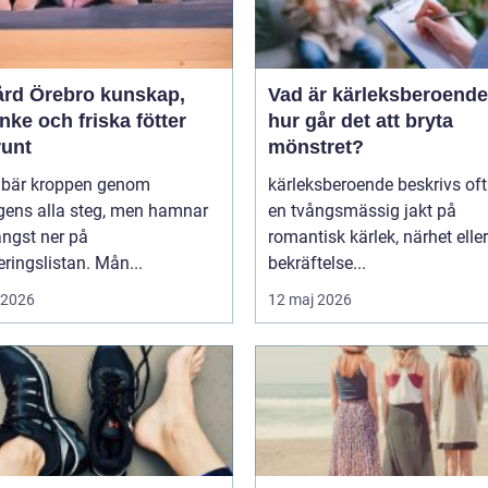
 Örebro kunskap,
Vad är kärleksberoende oc
ke och friska fötter
hur går det att bryta
runt
mönstret?
r bär kroppen genom
kärleksberoende beskrivs of
gens alla steg, men hamnar
en tvångsmässig jakt på
ängst ner på
romantisk kärlek, närhet eller
teringslistan. Mån...
bekräftelse...
i 2026
12 maj 2026