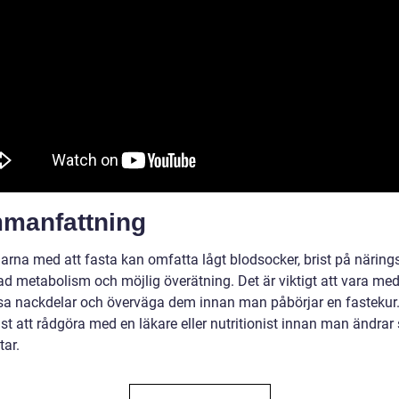
manfattning
arna med att fasta kan omfatta lågt blodsocker, brist på närin
ad metabolism och möjlig överätning. Det är viktigt att vara me
a nackdelar och överväga dem innan man påbörjar en fastekur.
äst att rådgöra med en läkare eller nutritionist innan man ändrar 
tar.