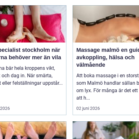
ecialist stockholm när
Massage malmö en guide till
rna behöver mer än vila
avkoppling, hälsa och
välmående
na bär hela kroppens vikt,
 och dag in. När smärta,
Att boka massage i en stors
t eller felställningar uppstår...
som Malmö handlar sällan 
om lyx. För många är det ett 
att h...
i 2026
02 juni 2026