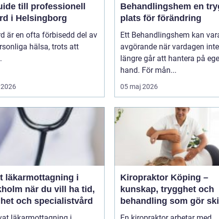
ide till professionell
Behandlingshem en trygg
rd i Helsingborg
plats för förändring
d är en ofta förbisedd del av
Ett Behandlingshem kan var
rsonliga hälsa, trots att
avgörande när vardagen inte
.
längre går att hantera på eg
hand. För mån...
 2026
05 maj 2026
t läkarmottagning i
Kiropraktor Köping –
 du vill ha tid,
kunskap, trygghet och
het och specialistvård
behandling som gör ski
vat läkarmottagning i
En kiropraktor arbetar med