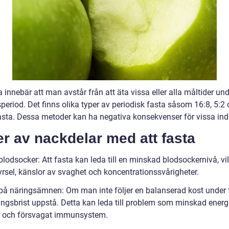
a innebär att man avstår från att äta vissa eller alla måltider un
speriod. Det finns olika typer av periodisk fasta såsom 16:8, 5:2
asta. Dessa metoder kan ha negativa konsekvenser för vissa indi
r av nackdelar med att fasta
blodsocker: Att fasta kan leda till en minskad blodsockernivå, vi
yrsel, känslor av svaghet och koncentrationssvårigheter.
t på näringsämnen: Om man inte följer en balanserad kost under 
ingsbrist uppstå. Detta kan leda till problem som minskad energ
 och försvagat immunsystem.