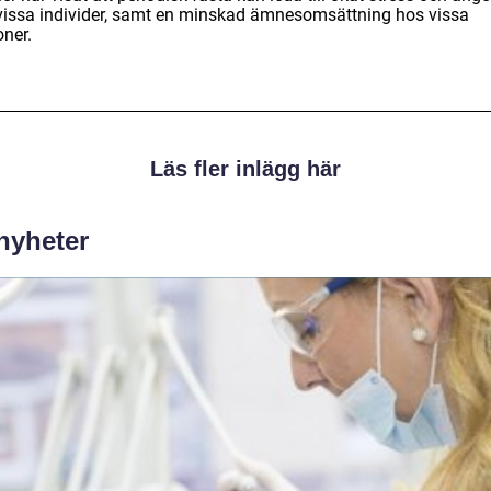
vissa individer, samt en minskad ämnesomsättning hos vissa
oner.
Läs fler inlägg här
 nyheter