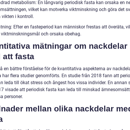
ndrad metabolism: En långvarig periodisk fasta kan orsaka en n
sättningen, vilket kan motverka viktminskning och göra det sv
 vikten i kontroll.
tning: Efter en fasteperiod kan människor frestas att överäta, vi
iktminskningsmål och orsaka obehag.
ntitativa mätningar om nackdelar
att fasta
få en bättre förståelse för de kvantitativa aspekterna av nackde
a har flera studier genomförts. En studie från 2018 fann att peri
n leda till ökat stress och ångest hos vissa individer. En annan 
17 visade att periodisk fasta kan leda till minskad ämnesomsät
sa personer.
lnader mellan olika nackdelar med
a