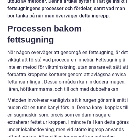
utbud av metoder. Denna artikel syftar till att ge insikt i
fettsugningens processer och fördelar, samt vad man
bör tänka på när man överväger detta ingrepp.
Processen bakom
fettsugning
När någon överväger att genomgå en fettsugning, är det
viktigt att förstå vad proceduren innebär. Fettsugning är
inte en metod för viktminskning, utan snarare ett sätt att
förbättra kroppens konturer genom att avlägsna envisa
fettansamlingar. Dessa områden kan inkludera magen,
låren, höftkammarna, och till och med dubbelhakan.
Metoden involverar vanligtvis att kirurgen gör små snitt i
huden där en tunn kanyl förs in. Denna kanyl kopplas till
en sugmaskin som, precis som en dammsugare,
extraherar fettet ur kroppen. I mindre fall kan detta göras
under lokalbedövning, men vid större ingrepp används
oftast narkos. Efter själva ingreppet kan patienten