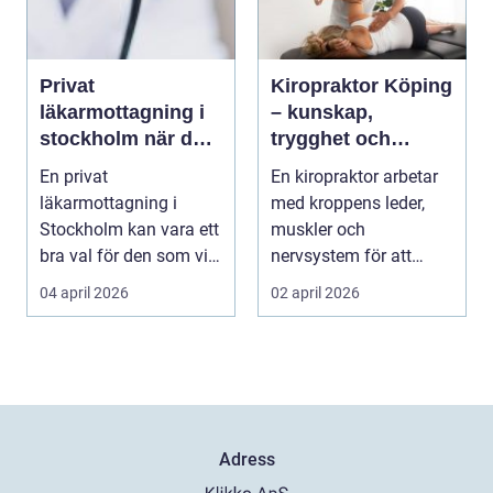
Privat
Kiropraktor Köping
läkarmottagning i
– kunskap,
stockholm när du
trygghet och
vill ha tid, trygghet
behandling som
En privat
En kiropraktor arbetar
och specialistvård
gör skillnad
läkarmottagning i
med kroppens leder,
Stockholm kan vara ett
muskler och
bra val för den som vill
nervsystem för att
träffa en erfaren
minska smärta, f...
04 april 2026
02 april 2026
specia...
Adress