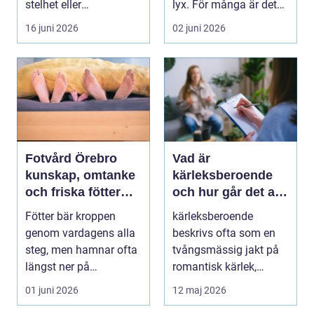
stelhet eller
lyx. För många är det
felställningar uppstår...
ett sätt att h...
16 juni 2026
02 juni 2026
Fotvård Örebro
Vad är
kunskap, omtanke
kärleksberoende
och friska fötter
och hur går det att
året runt
bryta mönstret?
Fötter bär kroppen
kärleksberoende
genom vardagens alla
beskrivs ofta som en
steg, men hamnar ofta
tvångsmässig jakt på
längst ner på
romantisk kärlek,
prioriteringslistan.
närhet eller
01 juni 2026
12 maj 2026
Mån...
bekräftelse...