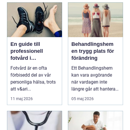
En guide till
Behandlingshem
professionell
en trygg plats för
fotvård i
förändring
Helsingborg
Fotvård är en ofta
Ett Behandlingshem
förbisedd del av vår
kan vara avgörande
personliga hälsa, trots
när vardagen inte
att v&ari...
längre går att hantera
på egen hand. För
11 maj 2026
05 maj 2026
mån...