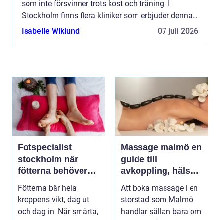
som inte försvinner trots kost och träning. I
Stockholm finns flera kliniker som erbjuder denna
behandling med ett brett ...
Isabelle Wiklund
07 juli 2026
Fotspecialist
Massage malmö en
stockholm när
guide till
fötterna behöver
avkoppling, hälsa
mer än vila
och välmående
Fötterna bär hela
Att boka massage i en
kroppens vikt, dag ut
storstad som Malmö
och dag in. När smärta,
handlar sällan bara om