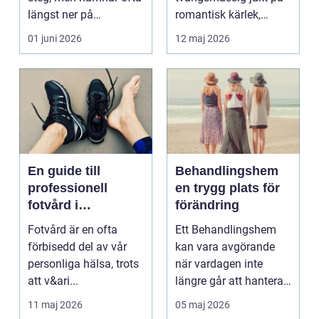
längst ner på
romantisk kärlek,
prioriteringslistan.
närhet eller
01 juni 2026
12 maj 2026
Mån...
bekräftelse...
En guide till
Behandlingshem
professionell
en trygg plats för
fotvård i
förändring
Helsingborg
Fotvård är en ofta
Ett Behandlingshem
förbisedd del av vår
kan vara avgörande
personliga hälsa, trots
när vardagen inte
att v&ari...
längre går att hantera
på egen hand. För
11 maj 2026
05 maj 2026
mån...