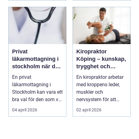
Privat
Kiropraktor
läkarmottagning i
Köping – kunskap,
stockholm när du
trygghet och
vill ha tid, trygghet
behandling som
En privat
En kiropraktor arbetar
och specialistvård
gör skillnad
läkarmottagning i
med kroppens leder,
Stockholm kan vara ett
muskler och
bra val för den som vill
nervsystem för att
träffa en erfaren
minska smärta, f...
04 april 2026
02 april 2026
specia...