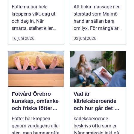
mer än vila
och välmående
Fötterna bär hela
Att boka massage i en
kroppens vikt, dag ut
storstad som Malmö
och dag in. När
handlar sällan bara
smärta, stelhet eller
om lyx. För många är
felställningar uppstår...
det ett sätt att h...
16 juni 2026
02 juni 2026
Fotvård Örebro
Vad är
kunskap, omtanke
kärleksberoende
och friska fötter
och hur går det att
året runt
bryta mönstret?
Fötter bär kroppen
kärleksberoende
genom vardagens alla
beskrivs ofta som en
steg, men hamnar ofta
tvångsmässig jakt på