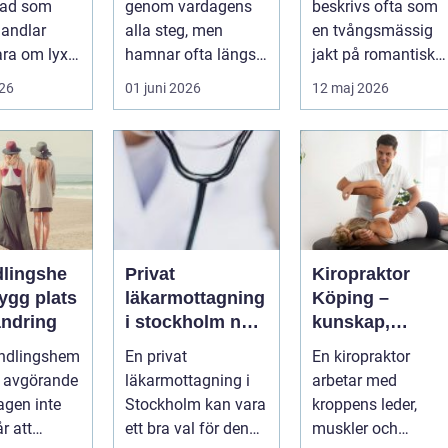
tad som
genom vardagens
beskrivs ofta som
andlar
alla steg, men
en tvångsmässig
ara om lyx.
hamnar ofta längst
jakt på romantisk
a är det ett
ner på
kärlek, närhet eller
026
01 juni 2026
12 maj 2026
...
prioriteringslistan.
bekräftelse...
Mån...
lingshe
Privat
Kiropraktor
läkarmottagning
Köping –
ändring
i stockholm när
kunskap,
du vill ha tid,
trygghet och
andlingshem
En privat
En kiropraktor
trygghet och
behandling so
a avgörande
läkarmottagning i
arbetar med
specialistvård
gör skillnad
agen inte
Stockholm kan vara
kroppens leder,
r att
ett bra val för den
muskler och