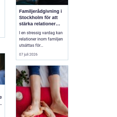
Familjerådgivning i
Stockholm för att
stärka relationer
och hantera
I en stressig vardag kan
utmaningar
relationer inom familjen
utsättas för
påfrestningar och
07 juli 2026
konflikter.
Familjerådgivning
Stockholm
erbjuder stöd
och verktyg för a...
e