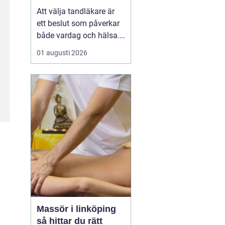
Att välja tandläkare är
ett beslut som påverkar
både vardag och hälsa.
Den som söker
01 augusti 2026
tandläkare åhus
vill ofta
ha mer än bara någon
som lagar hål. En trygg
kontakt, rimliga
väntetider och en lugn
miljö ...
Massör i linköping
så hittar du rätt