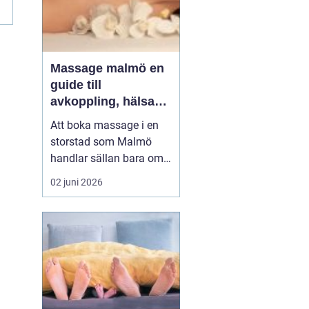
Massage malmö en
guide till
avkoppling, hälsa
och välmående
Att boka massage i en
storstad som Malmö
handlar sällan bara om
lyx. För många är det ett
02 juni 2026
sätt att hantera
stillasittande jobb,
långvarig smärta eller
stress som aldrig verkar
ge med sig. Samtidigt
växer intresset för både
klassisk svensk
massage och...