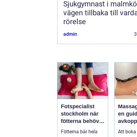
Sjukgymnast i malmkö
vägen tillbaka till var
rörelse
admin
3
Fotspecialist
Massa
stockholm när
en guide
fötterna behöver
avkopp
mer än vila
hälsa 
Fötterna bär hela
Att boka
välmåe