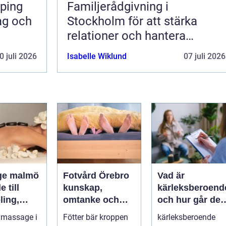
ping
Familjerådgivning i
dag och
Stockholm för att stärka
relationer och hantera
utmaningar
0 juli 2026
Isabelle Wiklund
07 juli 2026
ge malmö
Fotvård Örebro
Vad är
 till
kunskap,
kärleksberoend
ling,
omtanke och
och hur går det
och
friska fötter året
att bryta
 massage i
Fötter bär kroppen
kärleksberoende
nde
runt
mönstret?