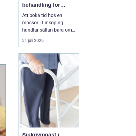
behandling för
kropp och hälsa
Att boka tid hos en
massör i Linköping
handlar sällan bara om
att unna sig något skönt.
31 juli 2026
För många är massage
ett viktigt stöd i
vardagen för att orka
arbeta, träna och leva ett
aktivt liv utan ständig
värk. En genomtänkt
massage kan minska
spänningar...
Sjukgymnast i