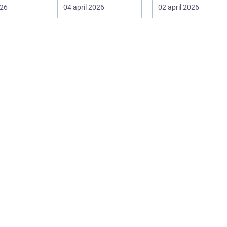
på egen
som vill träffa en
nervsystem för att
026
04 april 2026
02 april 2026
r mån...
erfaren specia...
minska smärta, f...