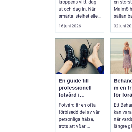
kroppens vikt, dag
en stors
ut och dag in. När
Malmö h
smärta, stelhet eller
sällan b
felställningar
För mång
16 juni 2026
02 juni 2
uppstår...
sätt att h
En guide till
Behand
professionell
m en trygg plats
fotvård i
för för
Helsingborg
Fotvård är en ofta
Ett Beh
förbisedd del av vår
kan var
personliga hälsa,
när vard
trots att v&ari...
längre gå