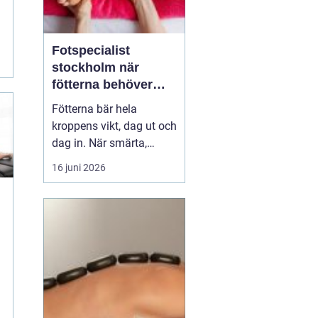
Fotspecialist
stockholm när
fötterna behöver
mer än vila
Fötterna bär hela
kroppens vikt, dag ut och
dag in. När smärta,
stelhet eller
16 juni 2026
felställningar uppstår
märks det ofta direkt i
vardagen vid varje steg, i
varje trappa, under varje
promenad. Många
m
väntar länge innan de
söker hjälp, trots att tidig
utre...