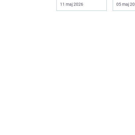
hantera 
11 maj 2026
05 maj 2
hand. Fö