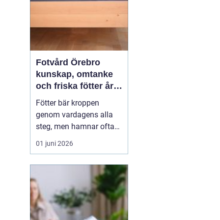
Fotvård Örebro
kunskap, omtanke
och friska fötter året
runt
Fötter bär kroppen
genom vardagens alla
steg, men hamnar ofta
längst ner på
01 juni 2026
prioriteringslistan.
Många söker hjälp först
när problemen redan gör
ont, skaver eller
begränsar vardagen.
Med
genomtänkt fotvård