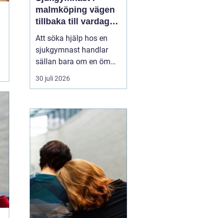
malmköping vägen
tillbaka till vardag
och rörelse
Att söka hjälp hos en
sjukgymnast handlar
sällan bara om en öm
muskel eller en stel
30 juli 2026
nacke. För många
handlar det om att
kunna arbeta, orka med
vardagen, fortsätta med
sin idrott eller behålla
självständighet efter en
skada eller sjukdom. I en
mindre ...