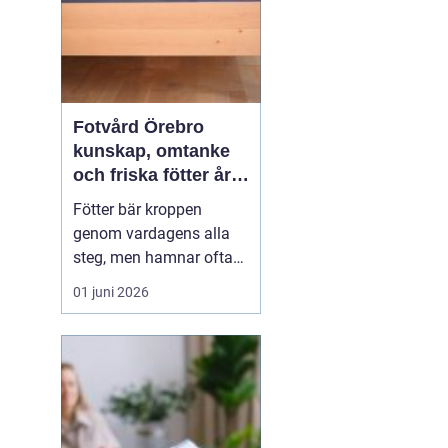
Fotvård Örebro
kunskap, omtanke
och friska fötter året
runt
Fötter bär kroppen
genom vardagens alla
steg, men hamnar ofta
längst ner på
01 juni 2026
prioriteringslistan.
Många söker hjälp först
när problemen redan gör
ont, skaver eller
begränsar vardagen.
Med
genomtänkt fotvård