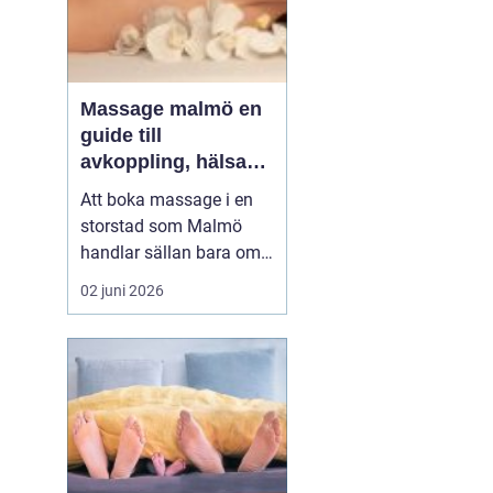
Massage malmö en
guide till
avkoppling, hälsa
och välmående
Att boka massage i en
storstad som Malmö
handlar sällan bara om
lyx. För många är det ett
02 juni 2026
sätt att hantera
stillasittande jobb,
långvarig smärta eller
stress som aldrig verkar
ge med sig. Samtidigt
växer intresset för både
klassisk svensk
massage och...