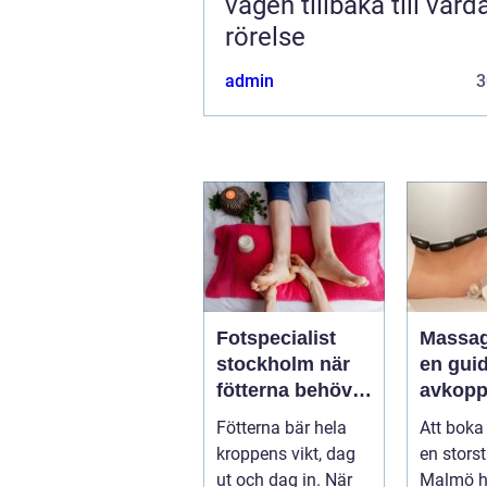
vägen tillbaka till var
rörelse
admin
3
Fotspecialist
Massa
stockholm när
en guide
fötterna behöver
avkopp
mer än vila
hälsa 
Fötterna bär hela
Att boka
välmåe
kroppens vikt, dag
en stors
ut och dag in. När
Malmö h