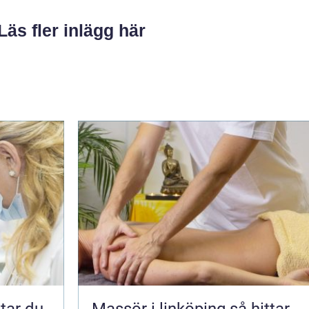
Läs fler inlägg här
Massör i linköping så hittar