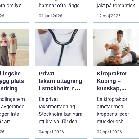
ara om lyx.
hamnar ofta längst
jakt på romantisk
a är det ett
ner på
kärlek, närhet eller
026
01 juni 2026
12 maj 2026
...
prioriteringslistan.
bekräftelse...
Mån...
lingshe
Privat
Kiropraktor
läkarmottagning
Köping –
ändring
i stockholm när
kunskap,
du vill ha tid,
trygghet och
andlingshem
En privat
En kiropraktor
trygghet och
behandling so
a avgörande
läkarmottagning i
arbetar med
specialistvård
gör skillnad
agen inte
Stockholm kan vara
kroppens leder,
r att
ett bra val för den
muskler och
på egen
som vill träffa en
nervsystem för att
026
04 april 2026
02 april 2026
r mån...
erfaren specia...
minska smärta, f...