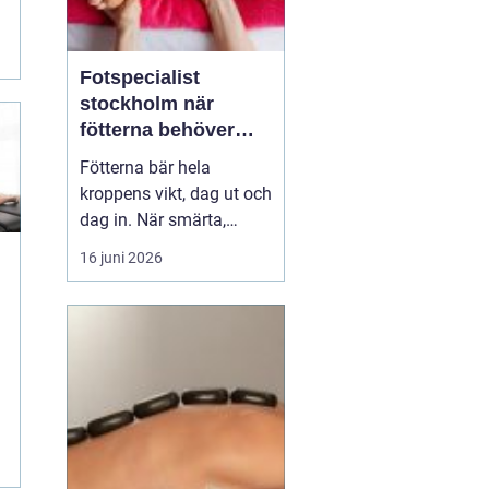
Fotspecialist
stockholm när
fötterna behöver
mer än vila
Fötterna bär hela
kroppens vikt, dag ut och
dag in. När smärta,
stelhet eller
16 juni 2026
felställningar uppstår
märks det ofta direkt i
vardagen vid varje steg, i
varje trappa, under varje
m
promenad. Många
väntar länge innan de
söker hjälp, trots att tidig
utre...