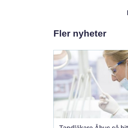
Fler nyheter
Tandläkare Åhus så hittar du