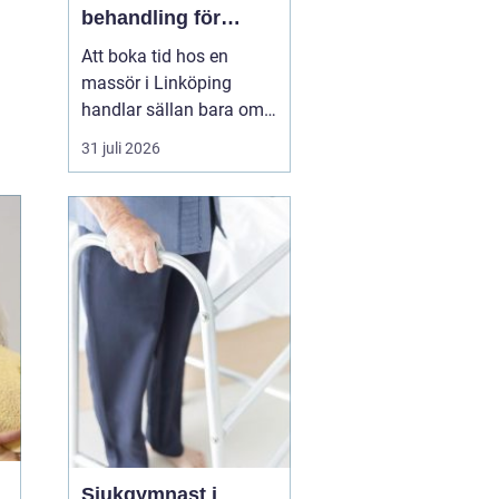
behandling för
kropp och hälsa
Att boka tid hos en
massör i Linköping
handlar sällan bara om
att unna sig något skönt.
31 juli 2026
För många är massage
ett viktigt stöd i
vardagen för att orka
arbeta, träna och leva ett
aktivt liv utan ständig
värk. En genomtänkt
massage kan minska
spänningar...
Sjukgymnast i