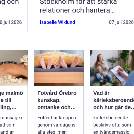
dag och
Stockholm för att stärka
relationer och hantera
utmaningar
0 juli 2026
Isabelle Wiklund
07 juli 2026
ge malmö
Fotvård Örebro
Vad är
 till
kunskap,
kärleksberoend
ling,
omtanke och
och hur går det
och
friska fötter året
att bryta
 massage i
Fötter bär kroppen
kärleksberoende
nde
runt
mönstret?
tad som
genom vardagens
beskrivs ofta som
andlar
alla steg, men
en tvångsmässig