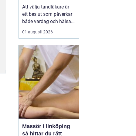
Att välja tandläkare är
ett beslut som påverkar
både vardag och hälsa.
Den som söker
01 augusti 2026
tandläkare åhus
vill ofta
ha mer än bara någon
som lagar hål. En trygg
kontakt, rimliga
väntetider och en lugn
miljö ...
Massör i linköping
så hittar du rätt