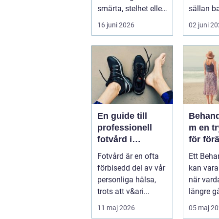
smärta, stelhet eller
sällan b
felställningar
För mång
16 juni 2026
02 juni 2
uppstår...
sätt att h
En guide till
Behand
professionell
m en trygg plats
fotvård i
för för
Helsingborg
Fotvård är en ofta
Ett Beh
förbisedd del av vår
kan var
personliga hälsa,
när vard
trots att v&ari...
längre gå
hantera 
11 maj 2026
05 maj 2
hand. Fö