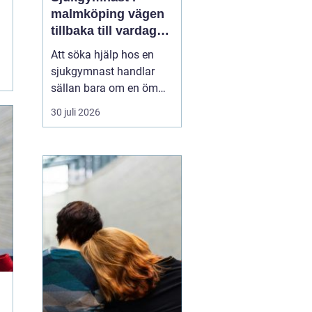
malmköping vägen
tillbaka till vardag
och rörelse
Att söka hjälp hos en
sjukgymnast handlar
sällan bara om en öm
muskel eller en stel
30 juli 2026
nacke. För många
handlar det om att
kunna arbeta, orka med
vardagen, fortsätta med
sin idrott eller behålla
självständighet efter en
skada eller sjukdom. I en
mindre ...