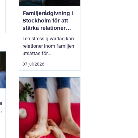
Familjerådgivning i
Stockholm för att
stärka relationer
och hantera
I en stressig vardag kan
utmaningar
relationer inom familjen
utsättas för
påfrestningar och
07 juli 2026
konflikter.
Familjerådgivning
Stockholm
erbjuder stöd
och verktyg för a...
e