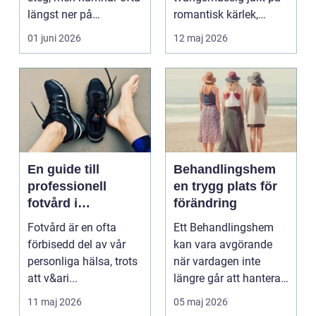
längst ner på
romantisk kärlek,
prioriteringslistan.
närhet eller
01 juni 2026
12 maj 2026
Mån...
bekräftelse...
En guide till
Behandlingshem
professionell
en trygg plats för
fotvård i
förändring
Helsingborg
Fotvård är en ofta
Ett Behandlingshem
förbisedd del av vår
kan vara avgörande
personliga hälsa, trots
när vardagen inte
att v&ari...
längre går att hantera
på egen hand. För
11 maj 2026
05 maj 2026
mån...