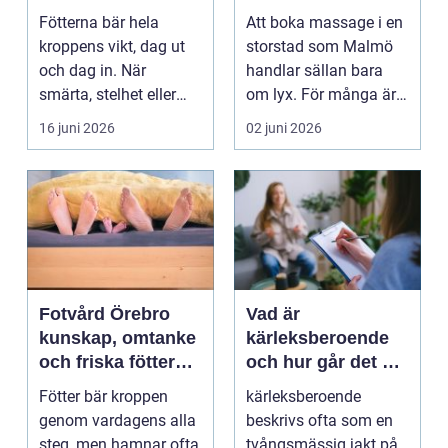
mer än vila
och välmående
Fötterna bär hela
Att boka massage i en
kroppens vikt, dag ut
storstad som Malmö
och dag in. När
handlar sällan bara
smärta, stelhet eller
om lyx. För många är
felställningar uppstår...
det ett sätt att h...
16 juni 2026
02 juni 2026
Fotvård Örebro
Vad är
kunskap, omtanke
kärleksberoende
och friska fötter
och hur går det att
året runt
bryta mönstret?
Fötter bär kroppen
kärleksberoende
genom vardagens alla
beskrivs ofta som en
steg, men hamnar ofta
tvångsmässig jakt på