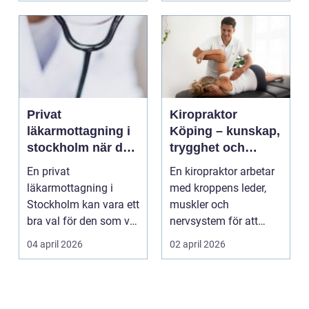
Privat
Kiropraktor
läkarmottagning i
Köping – kunskap,
stockholm när du
trygghet och
vill ha tid, trygghet
behandling som
En privat
En kiropraktor arbetar
och specialistvård
gör skillnad
läkarmottagning i
med kroppens leder,
Stockholm kan vara ett
muskler och
bra val för den som vill
nervsystem för att
träffa en erfaren
minska smärta, f...
04 april 2026
02 april 2026
specia...