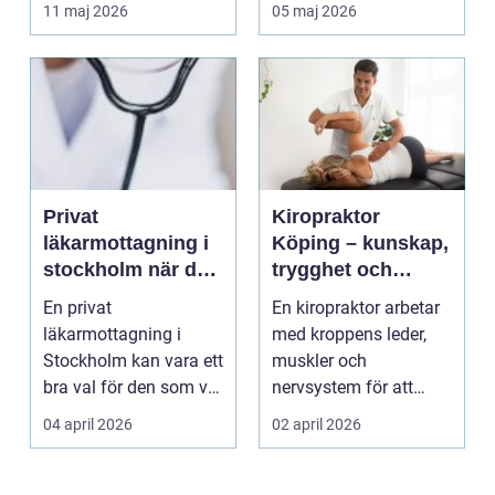
på egen hand. För
11 maj 2026
05 maj 2026
mån...
Privat
Kiropraktor
läkarmottagning i
Köping – kunskap,
stockholm när du
trygghet och
vill ha tid, trygghet
behandling som
En privat
En kiropraktor arbetar
och specialistvård
gör skillnad
läkarmottagning i
med kroppens leder,
Stockholm kan vara ett
muskler och
bra val för den som vill
nervsystem för att
träffa en erfaren
minska smärta, f...
04 april 2026
02 april 2026
specia...