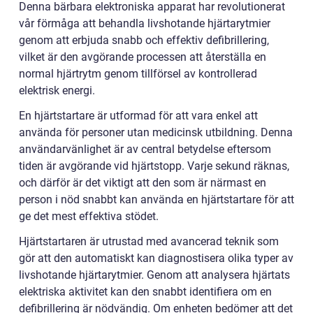
Denna bärbara elektroniska apparat har revolutionerat
vår förmåga att behandla livshotande hjärtarytmier
genom att erbjuda snabb och effektiv defibrillering,
vilket är den avgörande processen att återställa en
normal hjärtrytm genom tillförsel av kontrollerad
elektrisk energi.
En hjärtstartare är utformad för att vara enkel att
använda för personer utan medicinsk utbildning. Denna
användarvänlighet är av central betydelse eftersom
tiden är avgörande vid hjärtstopp. Varje sekund räknas,
och därför är det viktigt att den som är närmast en
person i nöd snabbt kan använda en hjärtstartare för att
ge det mest effektiva stödet.
Hjärtstartaren är utrustad med avancerad teknik som
gör att den automatiskt kan diagnostisera olika typer av
livshotande hjärtarytmier. Genom att analysera hjärtats
elektriska aktivitet kan den snabbt identifiera om en
defibrillering är nödvändig. Om enheten bedömer att det