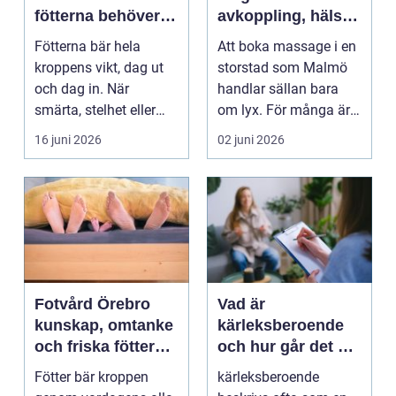
fötterna behöver
avkoppling, hälsa
mer än vila
och välmående
Fötterna bär hela
Att boka massage i en
kroppens vikt, dag ut
storstad som Malmö
och dag in. När
handlar sällan bara
smärta, stelhet eller
om lyx. För många är
felställningar uppstår...
det ett sätt att h...
16 juni 2026
02 juni 2026
Fotvård Örebro
Vad är
kunskap, omtanke
kärleksberoende
och friska fötter
och hur går det att
året runt
bryta mönstret?
Fötter bär kroppen
kärleksberoende