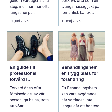
genom vardagens alla
beskrivs ofta som en
steg, men hamnar ofta
tvångsmässig jakt på
längst ner på
romantisk kärlek,
prioriteringslistan.
närhet eller
01 juni 2026
12 maj 2026
Mån...
bekräftelse...
En guide till
Behandlingshem
professionell
en trygg plats för
fotvård i
förändring
Helsingborg
Fotvård är en ofta
Ett Behandlingshem
förbisedd del av vår
kan vara avgörande
personliga hälsa, trots
när vardagen inte
att v&ari...
längre går att hantera