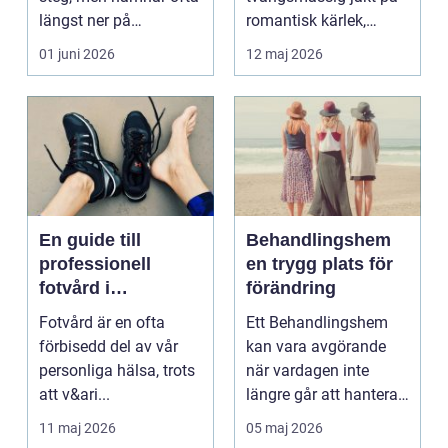
längst ner på
romantisk kärlek,
prioriteringslistan.
närhet eller
01 juni 2026
12 maj 2026
Mån...
bekräftelse...
En guide till
Behandlingshem
professionell
en trygg plats för
fotvård i
förändring
Helsingborg
Fotvård är en ofta
Ett Behandlingshem
förbisedd del av vår
kan vara avgörande
personliga hälsa, trots
när vardagen inte
att v&ari...
längre går att hantera
på egen hand. För
11 maj 2026
05 maj 2026
mån...