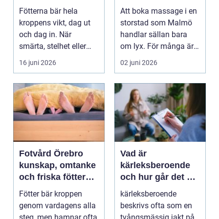
mer än vila
och välmående
Fötterna bär hela
Att boka massage i en
kroppens vikt, dag ut
storstad som Malmö
och dag in. När
handlar sällan bara
smärta, stelhet eller
om lyx. För många är
felställningar uppstår...
det ett sätt att h...
16 juni 2026
02 juni 2026
Fotvård Örebro
Vad är
kunskap, omtanke
kärleksberoende
och friska fötter
och hur går det att
året runt
bryta mönstret?
Fötter bär kroppen
kärleksberoende
genom vardagens alla
beskrivs ofta som en
steg, men hamnar ofta
tvångsmässig jakt på