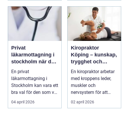
Privat
Kiropraktor
läkarmottagning i
Köping – kunskap,
stockholm när du
trygghet och
vill ha tid, trygghet
behandling som
En privat
En kiropraktor arbetar
och specialistvård
gör skillnad
läkarmottagning i
med kroppens leder,
Stockholm kan vara ett
muskler och
bra val för den som vill
nervsystem för att
träffa en erfaren
minska smärta, f...
04 april 2026
02 april 2026
specia...