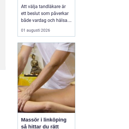
Att välja tandläkare är
ett beslut som påverkar
både vardag och hälsa.
Den som söker
01 augusti 2026
tandläkare åhus
vill ofta
ha mer än bara någon
som lagar hål. En trygg
kontakt, rimliga
väntetider och en lugn
miljö ...
Massör i linköping
så hittar du rätt