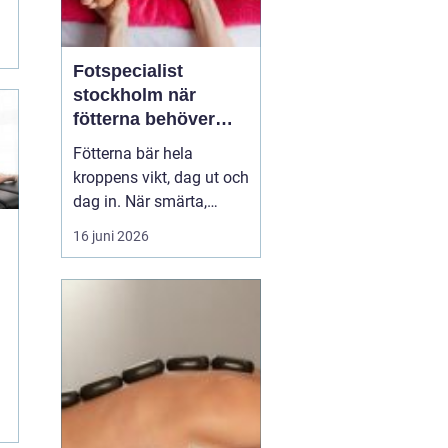
Fotspecialist
stockholm när
fötterna behöver
mer än vila
Fötterna bär hela
kroppens vikt, dag ut och
dag in. När smärta,
stelhet eller
16 juni 2026
felställningar uppstår
märks det ofta direkt i
vardagen vid varje steg, i
varje trappa, under varje
m
promenad. Många
väntar länge innan de
söker hjälp, trots att tidig
utre...