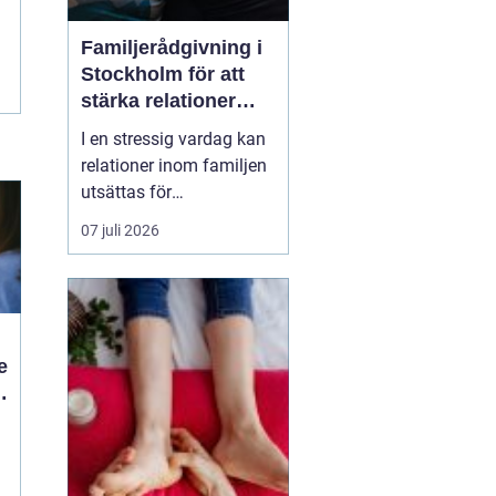
Familjerådgivning i
Stockholm för att
stärka relationer
och hantera
I en stressig vardag kan
utmaningar
relationer inom familjen
utsättas för
påfrestningar och
07 juli 2026
konflikter.
Familjerådgivning
Stockholm
erbjuder stöd
och verktyg för a...
e