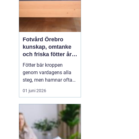
Fotvård Örebro
kunskap, omtanke
och friska fötter året
runt
Fötter bär kroppen
genom vardagens alla
steg, men hamnar ofta
längst ner på
01 juni 2026
prioriteringslistan.
Många söker hjälp först
när problemen redan gör
ont, skaver eller
begränsar vardagen.
Med
genomtänkt fotvård