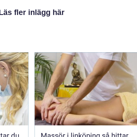
Läs fler inlägg här
Massör i linköping så hittar