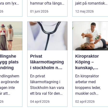
ara om lyx.
hamnar ofta längst
jakt på romantisk
a är det ett
ner på
kärlek, närhet eller
026
01 juni 2026
12 maj 2026
...
prioriteringslistan.
bekräftelse...
Mån...
lingshe
Privat
Kiropraktor
läkarmottagning
Köping –
ändring
i stockholm när
kunskap,
du vill ha tid,
trygghet och
andlingshem
En privat
En kiropraktor
trygghet och
behandling so
a avgörande
läkarmottagning i
arbetar med
specialistvård
gör skillnad
agen inte
Stockholm kan vara
kroppens leder,
r att
ett bra val för den
muskler och
på egen
som vill träffa en
nervsystem för att
026
04 april 2026
02 april 2026
r mån...
erfaren specia...
minska smärta, f...