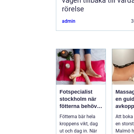
vägen tillbaka till var
rörelse
admin
3
Fotspecialist
Massa
stockholm när
en guide
fötterna behöver
avkopp
mer än vila
hälsa 
Fötterna bär hela
Att boka
välmåe
kroppens vikt, dag
en stors
ut och dag in. När
Malmö h