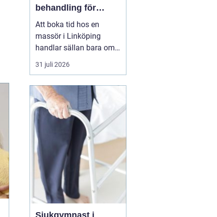
behandling för
kropp och hälsa
Att boka tid hos en
massör i Linköping
handlar sällan bara om
att unna sig något skönt.
31 juli 2026
För många är massage
ett viktigt stöd i
vardagen för att orka
arbeta, träna och leva ett
aktivt liv utan ständig
värk. En genomtänkt
massage kan minska
spänningar...
Sjukgymnast i