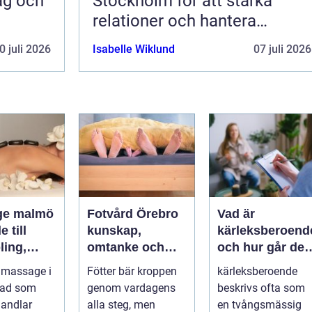
dag och
Stockholm för att stärka
relationer och hantera
utmaningar
0 juli 2026
Isabelle Wiklund
07 juli 2026
ge malmö
Fotvård Örebro
Vad är
 till
kunskap,
kärleksberoend
ling,
omtanke och
och hur går det
och
friska fötter året
att bryta
 massage i
Fötter bär kroppen
kärleksberoende
nde
runt
mönstret?
tad som
genom vardagens
beskrivs ofta som
andlar
alla steg, men
en tvångsmässig