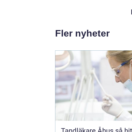
Fler nyheter
Tandläkare Åhus så hittar du