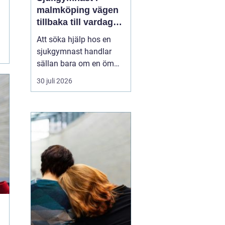
malmköping vägen
tillbaka till vardag
och rörelse
Att söka hjälp hos en
sjukgymnast handlar
sällan bara om en öm
muskel eller en stel
30 juli 2026
nacke. För många
handlar det om att
kunna arbeta, orka med
vardagen, fortsätta med
sin idrott eller behålla
självständighet efter en
skada eller sjukdom. I en
mindre ...