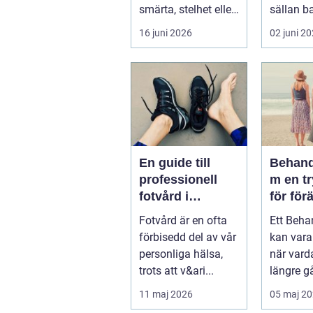
smärta, stelhet eller
sällan b
felställningar
För mång
16 juni 2026
02 juni 2
uppstår...
sätt att h
En guide till
Behand
professionell
m en trygg plats
fotvård i
för för
Helsingborg
Fotvård är en ofta
Ett Beh
förbisedd del av vår
kan var
personliga hälsa,
när vard
trots att v&ari...
längre gå
hantera 
11 maj 2026
05 maj 2
hand. Fö