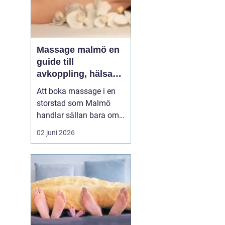
Massage malmö en
guide till
avkoppling, hälsa
och välmående
Att boka massage i en
storstad som Malmö
handlar sällan bara om
lyx. För många är det ett
02 juni 2026
sätt att hantera
stillasittande jobb,
långvarig smärta eller
stress som aldrig verkar
ge med sig. Samtidigt
växer intresset för både
klassisk svensk
massage och...