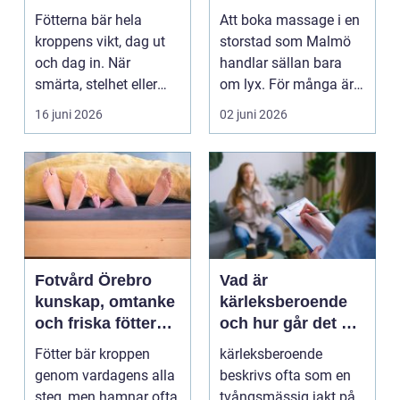
mer än vila
och välmående
Fötterna bär hela
Att boka massage i en
kroppens vikt, dag ut
storstad som Malmö
och dag in. När
handlar sällan bara
smärta, stelhet eller
om lyx. För många är
felställningar uppstår...
det ett sätt att h...
16 juni 2026
02 juni 2026
Fotvård Örebro
Vad är
kunskap, omtanke
kärleksberoende
och friska fötter
och hur går det att
året runt
bryta mönstret?
Fötter bär kroppen
kärleksberoende
genom vardagens alla
beskrivs ofta som en
steg, men hamnar ofta
tvångsmässig jakt på