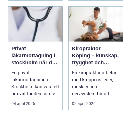
Privat
Kiropraktor
läkarmottagning i
Köping – kunskap,
stockholm när du
trygghet och
vill ha tid, trygghet
behandling som
En privat
En kiropraktor arbetar
och specialistvård
gör skillnad
läkarmottagning i
med kroppens leder,
Stockholm kan vara ett
muskler och
bra val för den som vill
nervsystem för att
träffa en erfaren
minska smärta, f...
04 april 2026
02 april 2026
specia...