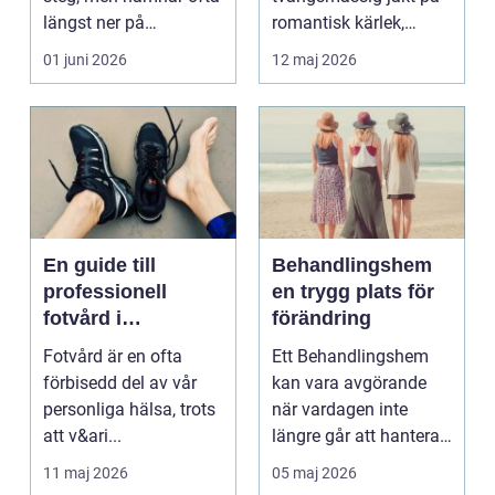
längst ner på
romantisk kärlek,
prioriteringslistan.
närhet eller
01 juni 2026
12 maj 2026
Mån...
bekräftelse...
En guide till
Behandlingshem
professionell
en trygg plats för
fotvård i
förändring
Helsingborg
Fotvård är en ofta
Ett Behandlingshem
förbisedd del av vår
kan vara avgörande
personliga hälsa, trots
när vardagen inte
att v&ari...
längre går att hantera
på egen hand. För
11 maj 2026
05 maj 2026
mån...