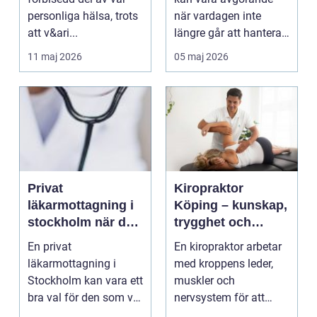
personliga hälsa, trots
när vardagen inte
att v&ari...
längre går att hantera
på egen hand. För
11 maj 2026
05 maj 2026
mån...
Privat
Kiropraktor
läkarmottagning i
Köping – kunskap,
stockholm när du
trygghet och
vill ha tid, trygghet
behandling som
En privat
En kiropraktor arbetar
och specialistvård
gör skillnad
läkarmottagning i
med kroppens leder,
Stockholm kan vara ett
muskler och
bra val för den som vill
nervsystem för att
träffa en erfaren
minska smärta, f...