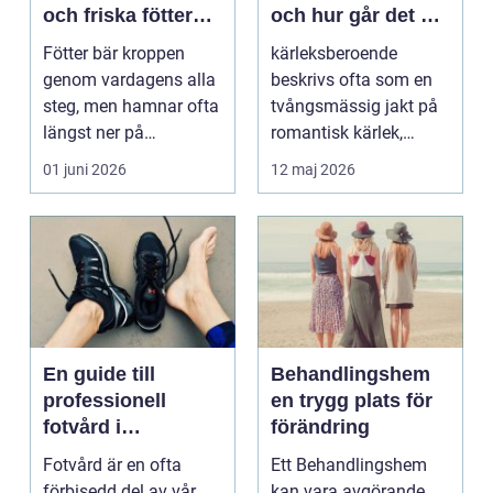
och friska fötter
och hur går det att
året runt
bryta mönstret?
Fötter bär kroppen
kärleksberoende
genom vardagens alla
beskrivs ofta som en
steg, men hamnar ofta
tvångsmässig jakt på
längst ner på
romantisk kärlek,
prioriteringslistan.
närhet eller
01 juni 2026
12 maj 2026
Mån...
bekräftelse...
En guide till
Behandlingshem
professionell
en trygg plats för
fotvård i
förändring
Helsingborg
Fotvård är en ofta
Ett Behandlingshem
förbisedd del av vår
kan vara avgörande