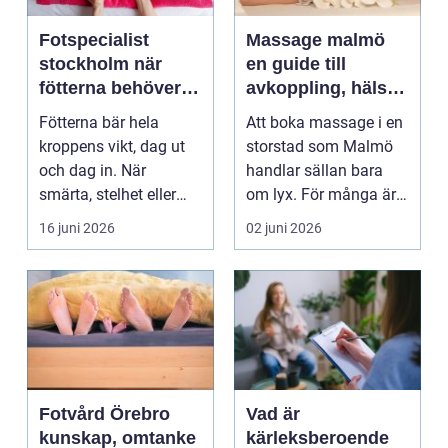
Fotspecialist
Massage malmö
stockholm när
en guide till
fötterna behöver
avkoppling, hälsa
mer än vila
och välmående
Fötterna bär hela
Att boka massage i en
kroppens vikt, dag ut
storstad som Malmö
och dag in. När
handlar sällan bara
smärta, stelhet eller
om lyx. För många är
felställningar uppstår...
det ett sätt att h...
16 juni 2026
02 juni 2026
Fotvård Örebro
Vad är
kunskap, omtanke
kärleksberoende