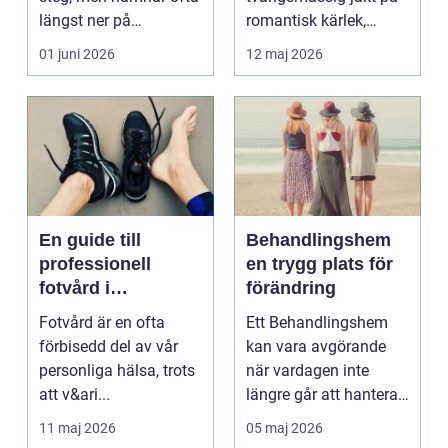
längst ner på
romantisk kärlek,
prioriteringslistan.
närhet eller
01 juni 2026
12 maj 2026
Mån...
bekräftelse...
En guide till
Behandlingshem
professionell
en trygg plats för
fotvård i
förändring
Helsingborg
Fotvård är en ofta
Ett Behandlingshem
förbisedd del av vår
kan vara avgörande
personliga hälsa, trots
när vardagen inte
att v&ari...
längre går att hantera
på egen hand. För
11 maj 2026
05 maj 2026
mån...