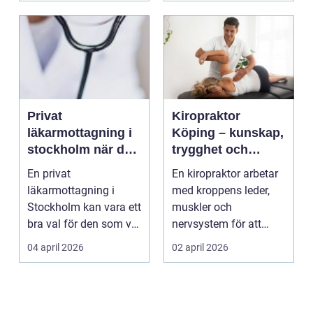
Privat
Kiropraktor
läkarmottagning i
Köping – kunskap,
stockholm när du
trygghet och
vill ha tid, trygghet
behandling som
En privat
En kiropraktor arbetar
och specialistvård
gör skillnad
läkarmottagning i
med kroppens leder,
Stockholm kan vara ett
muskler och
bra val för den som vill
nervsystem för att
träffa en erfaren
minska smärta, f...
04 april 2026
02 april 2026
specia...