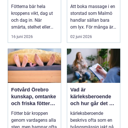
mer än vila
och välmående
Fötterna bär hela
Att boka massage i en
kroppens vikt, dag ut
storstad som Malmö
och dag in. När
handlar sällan bara
smärta, stelhet eller
om lyx. För många är
felställningar uppstår...
det ett sätt att h...
16 juni 2026
02 juni 2026
Fotvård Örebro
Vad är
kunskap, omtanke
kärleksberoende
och friska fötter
och hur går det att
året runt
bryta mönstret?
Fötter bär kroppen
kärleksberoende
genom vardagens alla
beskrivs ofta som en
steg, men hamnar ofta
tvångsmässig jakt på