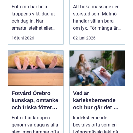
mer än vila
och välmående
Fötterna bär hela
Att boka massage i en
kroppens vikt, dag ut
storstad som Malmö
och dag in. När
handlar sällan bara
smärta, stelhet eller
om lyx. För många är
felställningar uppstår...
det ett sätt att h...
16 juni 2026
02 juni 2026
Fotvård Örebro
Vad är
kunskap, omtanke
kärleksberoende
och friska fötter
och hur går det att
året runt
bryta mönstret?
Fötter bär kroppen
kärleksberoende
genom vardagens alla
beskrivs ofta som en
steg, men hamnar ofta
tvångsmässig jakt på