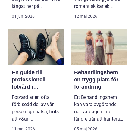
längst ner på
romantisk kärlek,
prioriteringslistan.
närhet eller
01 juni 2026
12 maj 2026
Mån...
bekräftelse...
En guide till
Behandlingshem
professionell
en trygg plats för
fotvård i
förändring
Helsingborg
Fotvård är en ofta
Ett Behandlingshem
förbisedd del av vår
kan vara avgörande
personliga hälsa, trots
när vardagen inte
att v&ari...
längre går att hantera
på egen hand. För
11 maj 2026
05 maj 2026
mån...