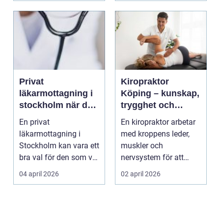
Privat
Kiropraktor
läkarmottagning i
Köping – kunskap,
stockholm när du
trygghet och
vill ha tid, trygghet
behandling som
En privat
En kiropraktor arbetar
och specialistvård
gör skillnad
läkarmottagning i
med kroppens leder,
Stockholm kan vara ett
muskler och
bra val för den som vill
nervsystem för att
träffa en erfaren
minska smärta, f...
04 april 2026
02 april 2026
specia...