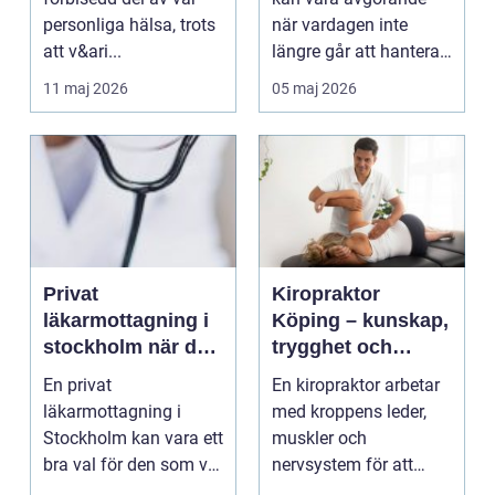
personliga hälsa, trots
när vardagen inte
att v&ari...
längre går att hantera
på egen hand. För
11 maj 2026
05 maj 2026
mån...
Privat
Kiropraktor
läkarmottagning i
Köping – kunskap,
stockholm när du
trygghet och
vill ha tid, trygghet
behandling som
En privat
En kiropraktor arbetar
och specialistvård
gör skillnad
läkarmottagning i
med kroppens leder,
Stockholm kan vara ett
muskler och
bra val för den som vill
nervsystem för att
träffa en erfaren
minska smärta, f...