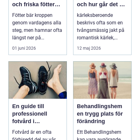
och friska fötter
och hur går det att
året runt
bryta mönstret?
Fötter bär kroppen
kärleksberoende
genom vardagens alla
beskrivs ofta som en
steg, men hamnar ofta
tvångsmässig jakt på
längst ner på
romantisk kärlek,
prioriteringslistan.
närhet eller
01 juni 2026
12 maj 2026
Mån...
bekräftelse...
En guide till
Behandlingshem
professionell
en trygg plats för
fotvård i
förändring
Helsingborg
Fotvård är en ofta
Ett Behandlingshem
förbisedd del av vår
kan vara avgörande