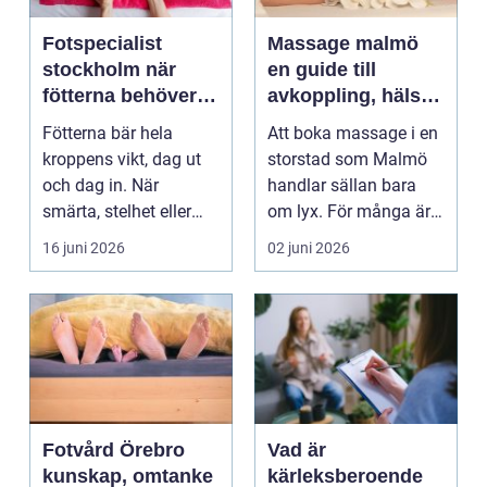
Fotspecialist
Massage malmö
stockholm när
en guide till
fötterna behöver
avkoppling, hälsa
mer än vila
och välmående
Fötterna bär hela
Att boka massage i en
kroppens vikt, dag ut
storstad som Malmö
och dag in. När
handlar sällan bara
smärta, stelhet eller
om lyx. För många är
felställningar uppstår...
det ett sätt att h...
16 juni 2026
02 juni 2026
Fotvård Örebro
Vad är
kunskap, omtanke
kärleksberoende