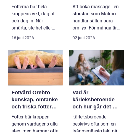
mer än vila
och välmående
Fötterna bär hela
Att boka massage i en
kroppens vikt, dag ut
storstad som Malmö
och dag in. När
handlar sällan bara
smärta, stelhet eller
om lyx. För många är
felställningar uppstår...
det ett sätt att h...
16 juni 2026
02 juni 2026
Fotvård Örebro
Vad är
kunskap, omtanke
kärleksberoende
och friska fötter
och hur går det att
året runt
bryta mönstret?
Fötter bär kroppen
kärleksberoende
genom vardagens alla
beskrivs ofta som en
steg, men hamnar ofta
tvångsmässig jakt på