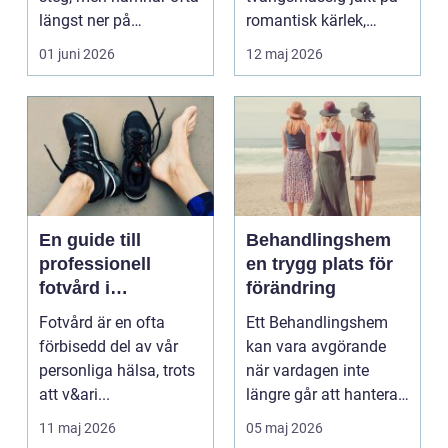
längst ner på
romantisk kärlek,
prioriteringslistan.
närhet eller
01 juni 2026
12 maj 2026
Mån...
bekräftelse...
En guide till
Behandlingshem
professionell
en trygg plats för
fotvård i
förändring
Helsingborg
Fotvård är en ofta
Ett Behandlingshem
förbisedd del av vår
kan vara avgörande
personliga hälsa, trots
när vardagen inte
att v&ari...
längre går att hantera
på egen hand. För
11 maj 2026
05 maj 2026
mån...