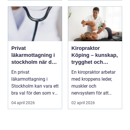
Privat
Kiropraktor
läkarmottagning i
Köping – kunskap,
stockholm när du
trygghet och
vill ha tid, trygghet
behandling som
En privat
En kiropraktor arbetar
och specialistvård
gör skillnad
läkarmottagning i
med kroppens leder,
Stockholm kan vara ett
muskler och
bra val för den som vill
nervsystem för att
träffa en erfaren
minska smärta, f...
04 april 2026
02 april 2026
specia...