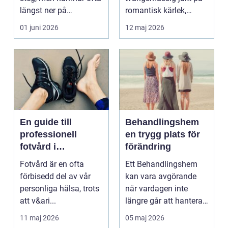
längst ner på
romantisk kärlek,
prioriteringslistan.
närhet eller
01 juni 2026
12 maj 2026
Mån...
bekräftelse...
En guide till
Behandlingshem
professionell
en trygg plats för
fotvård i
förändring
Helsingborg
Fotvård är en ofta
Ett Behandlingshem
förbisedd del av vår
kan vara avgörande
personliga hälsa, trots
när vardagen inte
att v&ari...
längre går att hantera
på egen hand. För
11 maj 2026
05 maj 2026
mån...