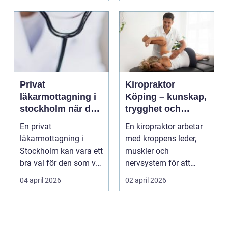
Privat
Kiropraktor
läkarmottagning i
Köping – kunskap,
stockholm när du
trygghet och
vill ha tid, trygghet
behandling som
En privat
En kiropraktor arbetar
och specialistvård
gör skillnad
läkarmottagning i
med kroppens leder,
Stockholm kan vara ett
muskler och
bra val för den som vill
nervsystem för att
träffa en erfaren
minska smärta, f...
04 april 2026
02 april 2026
specia...