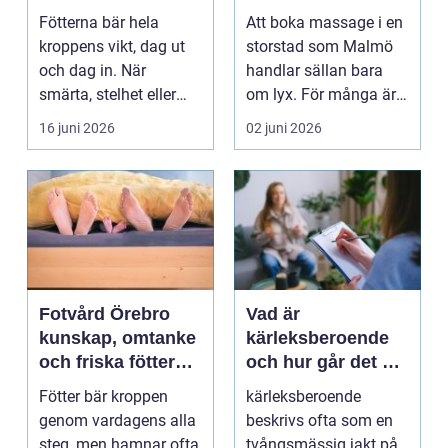
mer än vila
och välmående
Fötterna bär hela
Att boka massage i en
kroppens vikt, dag ut
storstad som Malmö
och dag in. När
handlar sällan bara
smärta, stelhet eller
om lyx. För många är
felställningar uppstår...
det ett sätt att h...
16 juni 2026
02 juni 2026
Fotvård Örebro
Vad är
kunskap, omtanke
kärleksberoende
och friska fötter
och hur går det att
året runt
bryta mönstret?
Fötter bär kroppen
kärleksberoende
genom vardagens alla
beskrivs ofta som en
steg, men hamnar ofta
tvångsmässig jakt på