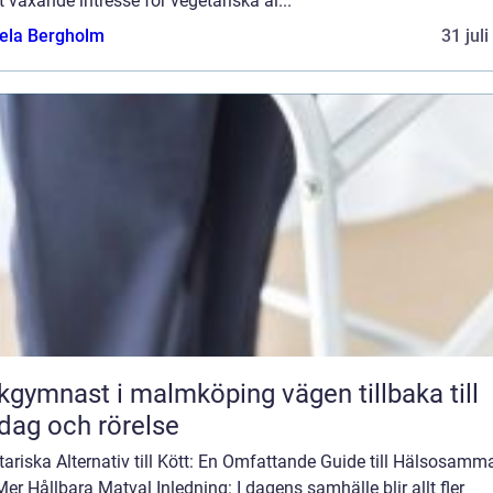
t växande intresse för vegetariska al...
ela Bergholm
31 jul
ymnast i malmköping vägen tillbaka till
dag och rörelse
ariska Alternativ till Kött: En Omfattande Guide till Hälsosamm
er Hållbara Matval Inledning: I dagens samhälle blir allt fler