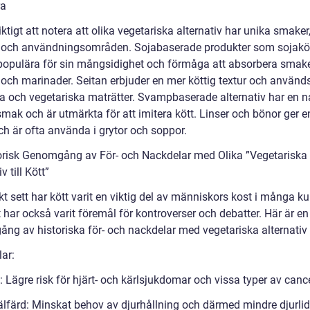
ra
iktigt att notera att olika vegetariska alternativ har unika smaker
r och användningsområden. Sojabaserade produkter som sojakö
 populära för sin mångsidighet och förmåga att absorbera smake
 och marinader. Seitan erbjuder en mer köttig textur och används
ka och vegetariska maträtter. Svampbaserade alternativ har en na
ak och är utmärkta för att imitera kött. Linser och bönor ger en
ch är ofta använda i grytor och soppor.
orisk Genomgång av För- och Nackdelar med Olika ”Vegetariska
v till Kött”
kt sett har kött varit en viktig del av människors kost i många kul
har också varit föremål för kontroverser och debatter. Här är en
g av historiska för- och nackdelar med vegetariska alternativ ti
ar:
 Lägre risk för hjärt- och kärlsjukdomar och vissa typer av cance
älfärd: Minskat behov av djurhållning och därmed mindre djurli