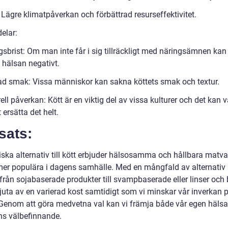
 Lägre klimatpåverkan och förbättrad resurseffektivitet.
elar:
gsbrist: Om man inte får i sig tillräckligt med näringsämnen kan
 hälsan negativt.
d smak: Vissa människor kan sakna köttets smak och textur.
ell påverkan: Kött är en viktig del av vissa kulturer och det kan 
t ersätta det helt.
sats:
iska alternativ till kött erbjuder hälsosamma och hållbara matv
tmer populära i dagens samhälle. Med en mångfald av alternativ a
från sojabaserade produkter till svampbaserade eller linser och 
njuta av en varierad kost samtidigt som vi minskar vår inverkan 
 Genom att göra medvetna val kan vi främja både vår egen häls
ns välbefinnande.