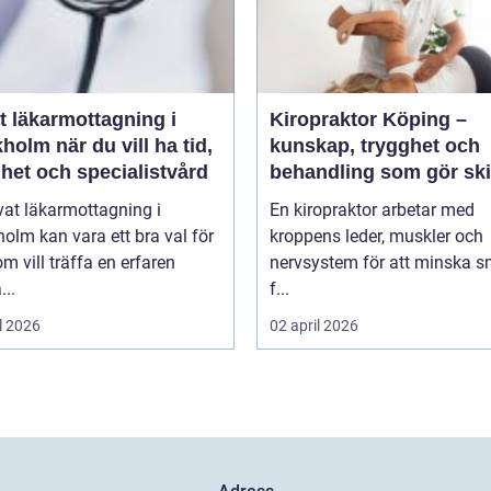
t läkarmottagning i
Kiropraktor Köping –
 du vill ha tid,
kunskap, trygghet och
het och specialistvård
behandling som gör ski
vat läkarmottagning i
En kiropraktor arbetar med
olm kan vara ett bra val för
kroppens leder, muskler och
m vill träffa en erfaren
nervsystem för att minska s
...
f...
l 2026
02 april 2026