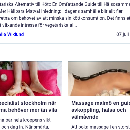
ariska Alternativ till Kött: En Omfattande Guide till Hälsosamm
er Hållbara Matval Inledning: I dagens samhälle blir allt fler
etna om behovet av att minska sin köttkonsumtion. Det finns et
t växande intresse för vegetariska al...
elle Wiklund
07 jul
ecialist stockholm när
Massage malmö en guide till
rna behöver mer än vila
avkoppling, hälsa och
välmående
na bär hela kroppens vikt,
 och dag in. När smärta,
Att boka massage i en stors