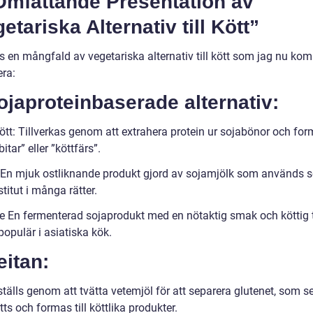
Omfattande Presentation av
etariska Alternativ till Kött”
s en mångfald av vegetariska alternativ till kött som jag nu kom
era:
ojaproteinbaserade alternativ:
ött: Tillverkas genom att extrahera protein ur sojabönor och for
tbitar” eller ”köttfärs”.
 En mjuk ostliknande produkt gjord av sojamjölk som används 
titut i många rätter.
 En fermenterad sojaprodukt med en nötaktig smak och köttig 
opulär i asiatiska kök.
eitan:
tälls genom att tvätta vetemjöl för att separera glutenet, som 
s och formas till köttlika produkter.