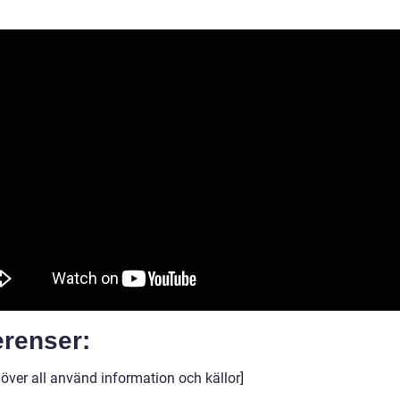
erenser:
 över all använd information och källor]