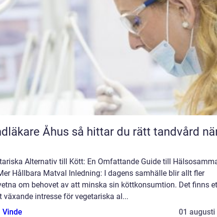
e Åhus så hittar du rätt tandvård nära
ariska Alternativ till Kött: En Omfattande Guide till Hälsosamm
er Hållbara Matval Inledning: I dagens samhälle blir allt fler
etna om behovet av att minska sin köttkonsumtion. Det finns et
t växande intresse för vegetariska al...
 Vinde
01 augusti