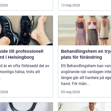
i 2026
12 maj 2026
ide till professionell
Behandlingshem en trygg
rd i Helsingborg
plats för förändring
d är en ofta förbisedd del av
Ett Behandlingshem kan var
rsonliga hälsa, trots att
avgörande när vardagen inte
.
längre går att hantera på eg
hand. För mån...
 2026
05 maj 2026