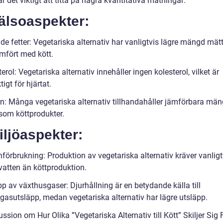
t är det viktigt att titta på några kvantitativa mätningar:
älsoaspekter:
de fetter: Vegetariska alternativ har vanligtvis lägre mängd mät
ämfört med kött.
erol: Vegetariska alternativ innehåller ingen kolesterol, vilket är
tigt för hjärtat.
in: Många vegetariska alternativ tillhandahåller jämförbara mä
 som köttprodukter.
iljöaspekter:
förbrukning: Produktion av vegetariska alternativ kräver vanligt
vatten än köttproduktion.
p av växthusgaser: Djurhållning är en betydande källa till
gasutsläpp, medan vegetariska alternativ har lägre utsläpp.
ssion om Hur Olika ”Vegetariska Alternativ till Kött” Skiljer Sig 