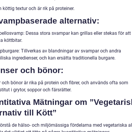
 köttig textur och är rik på proteiner.
Svampbaserade alternativ:
bellosvamp: Dessa stora svampar kan grillas eller stekas för att
na köttbitar.
burgare: Tillverkas av blandningar av svampar och andra
liska ingredienser, och kan ersätta traditionella burgare.
inser och bönor:
r och bönor är rika på protein och fibrer, och används ofta som
titut i grytor, soppor och färsrätter.
titativa Mätningar om ”Vegetaris
rnativ till Kött”
 förstå de hälso- och miljömässiga fördelarna med vegetariska al