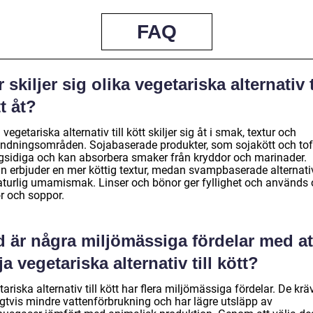
FAQ
 skiljer sig olika vegetariska alternativ t
t åt?
 vegetariska alternativ till kött skiljer sig åt i smak, textur och
ndningsområden. Sojabaserade produkter, som sojakött och tof
sidiga och kan absorbera smaker från kryddor och marinader.
an erbjuder en mer köttig textur, medan svampbaserade alternati
aturlig umamismak. Linser och bönor ger fyllighet och används o
or och soppor.
d är några miljömässiga fördelar med at
ja vegetariska alternativ till kött?
ariska alternativ till kött har flera miljömässiga fördelar. De krä
igtvis mindre vattenförbrukning och har lägre utsläpp av