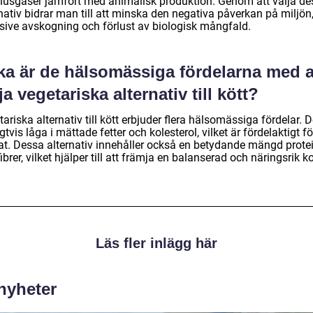
husgaser jämfört med animalisk produktion. Genom att välja de
nativ bidrar man till att minska den negativa påverkan på miljön
usive avskogning och förlust av biologisk mångfald.
ka är de hälsomässiga fördelarna med a
ja vegetariska alternativ till kött?
ariska alternativ till kött erbjuder flera hälsomässiga fördelar. D
gtvis låga i mättade fetter och kolesterol, vilket är fördelaktigt fö
tat. Dessa alternativ innehåller också en betydande mängd prote
ibrer, vilket hjälper till att främja en balanserad och näringsrik ko
Läs fler inlägg här
 nyheter