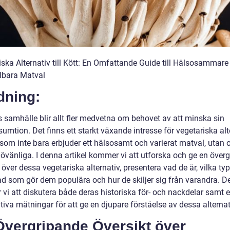
iska Alternativ till Kött: En Omfattande Guide till Hälsosammare
lbara Matval
dning:
s samhälle blir allt fler medvetna om behovet av att minska sin
umtion. Det finns ett starkt växande intresse för vegetariska alt
t, som inte bara erbjuder ett hälsosamt och varierat matval, utan 
jövänliga. I denna artikel kommer vi att utforska och ge en över
 över dessa vegetariska alternativ, presentera vad de är, vilka t
vad som gör dem populära och hur de skiljer sig från varandra. 
vi att diskutera både deras historiska för- och nackdelar samt 
tiva mätningar för att ge en djupare förståelse av dessa alternat
Övergripande Översikt över