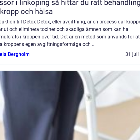
 linköping så hittar du rätt behandling
 kropp och hälsa
duktion till Detox Detox, eller avgiftning, är en process där kropp
ar ut och eliminera toxiner och skadliga ämnen som kan ha
ulerats i kroppen över tid. Det är en metod som används för at
ja kroppens egen avgiftningsförmåga och ...
ela Bergholm
31 jul