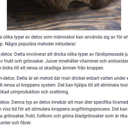
ns olika typer av detox som människor kan använda sig av för at
pp. Några populära metoder inkluderar:
-detox: Detta involverar att dricka olika typer av färskpressade j
v frukt och grönsaker. Juicer innehåller vitaminer och antioxida
 bidra till att rensa ut skadliga ämnen från kroppen.
en-detox: Detta är en metod där man dricker enbart vatten under 
att rensa ut kroppens system. Det kan hjälpa till att eliminera tox
kad urinproduktion och svettning.
detox: Denna typ av detox innebär att man äter specifika livsmed
 viss tid för att stimulera kroppens avgiftningsprocess. Det kan
a grönsaker, frukt, fullkorn och gröna bladgrönsaker som är rika
anter och fibrer.