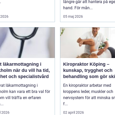
.
längre går att hantera på eg
hand. För mån...
 2026
05 maj 2026
t läkarmottagning i
Kiropraktor Köping –
 du vill ha tid,
kunskap, trygghet och
het och specialistvård
behandling som gör ski
vat läkarmottagning i
En kiropraktor arbetar med
olm kan vara ett bra val för
kroppens leder, muskler och
m vill träffa en erfaren
nervsystem för att minska s
...
f...
l 2026
02 april 2026