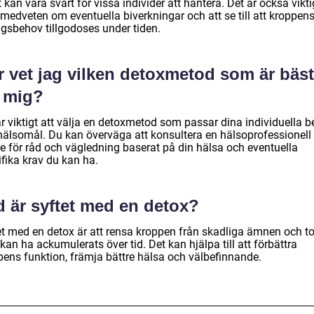
t kan vara svårt för vissa individer att hantera. Det är också vikti
 medveten om eventuella biverkningar och att se till att kroppen
ngsbehov tillgodoses under tiden.
r vet jag vilken detoxmetod som är bäst
r mig?
är viktigt att välja en detoxmetod som passar dina individuella 
hälsomål. Du kan överväga att konsultera en hälsoprofessionell 
re för råd och vägledning baserat på din hälsa och eventuella
fika krav du kan ha.
d är syftet med en detox?
et med en detox är att rensa kroppen från skadliga ämnen och to
an ha ackumulerats över tid. Det kan hjälpa till att förbättra
pens funktion, främja bättre hälsa och välbefinnande.