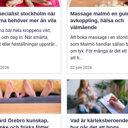
ecialist stockholm när
Massage malmö en guide till
rna behöver mer än vila
avkoppling, hälsa och
välmående
na bär hela kroppens vikt,
 och dag in. När smärta,
Att boka massage i en stors
t eller felställningar uppstår...
som Malmö handlar sällan 
om lyx. För många är det ett 
att h...
i 2026
02 juni 2026
 Örebro kunskap,
Vad är kärleksberoende oc
ke och friska fötter
hur går det att bryta