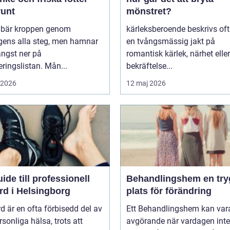
runt
mönstret?
r bär kroppen genom
kärleksberoende beskrivs of
gens alla steg, men hamnar
en tvångsmässig jakt på
ängst ner på
romantisk kärlek, närhet eller
teringslistan. Mån...
bekräftelse...
i 2026
12 maj 2026
ide till professionell
Behandlingshem en trygg
rd i Helsingborg
plats för förändring
d är en ofta förbisedd del av
Ett Behandlingshem kan var
rsonliga hälsa, trots att
avgörande när vardagen inte