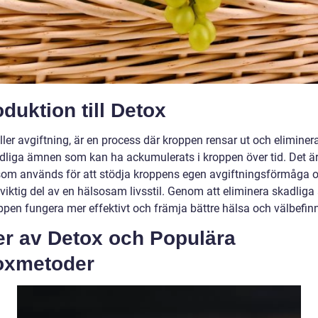
oduktion till Detox
ller avgiftning, är en process där kroppen rensar ut och eliminer
dliga ämnen som kan ha ackumulerats i kroppen över tid. Det ä
om används för att stödja kroppens egen avgiftningsförmåga 
 viktig del av en hälsosam livsstil. Genom att eliminera skadlig
ppen fungera mer effektivt och främja bättre hälsa och välbefin
er av Detox och Populära
oxmetoder