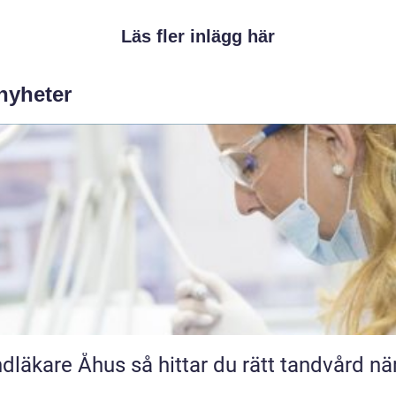
Läs fler inlägg här
 nyheter
e Åhus så hittar du rätt tandvård nära