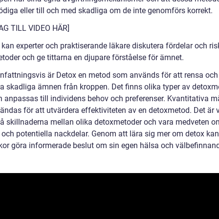
ödiga eller till och med skadliga om de inte genomförs korrekt.
AG TILL VIDEO HÄR]
 kan experter och praktiserande läkare diskutera fördelar och ri
toder och ge tittarna en djupare förståelse för ämnet.
attningsvis är Detox en metod som används för att rensa och
ra skadliga ämnen från kroppen. Det finns olika typer av detoxm
 anpassas till individens behov och preferenser. Kvantitativa m
ndas för att utvärdera effektiviteten av en detoxmetod. Det är v
stå skillnaderna mellan olika detoxmetoder och vara medveten 
r och potentiella nackdelar. Genom att lära sig mer om detox kan
or göra informerade beslut om sin egen hälsa och välbefinnan