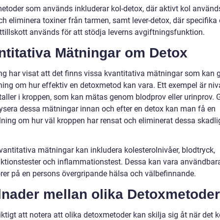
etoder som används inkluderar kol-detox, där aktivt kol används
h eliminera toxiner från tarmen, samt lever-detox, där specifika 
tillskott används för att stödja leverns avgiftningsfunktion.
ntitativa Mätningar om Detox
ng har visat att det finns vissa kvantitativa mätningar som kan 
ning om hur effektiv en detoxmetod kan vara. Ett exempel är niv
aller i kroppen, som kan mätas genom blodprov eller urinprov.
lysera dessa mätningar innan och efter en detox kan man få en
llning om hur väl kroppen har rensat och eliminerat dessa skadli
antitativa mätningar kan inkludera kolesterolnivåer, blodtryck,
nktionstester och inflammationstest. Dessa kan vara användbar
orer på en persons övergripande hälsa och välbefinnande.
lnader mellan olika Detoxmetoder
iktigt att notera att olika detoxmetoder kan skilja sig åt när de