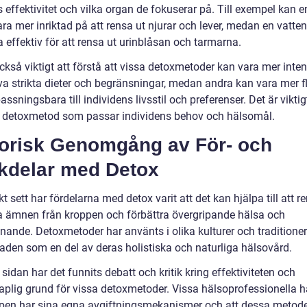
as effektivitet och vilka organ de fokuserar på. Till exempel kan en
ra mer inriktad på att rensa ut njurar och lever, medan en vatte
 effektiv för att rensa ut urinblåsan och tarmarna.
ckså viktigt att förstå att vissa detoxmetoder kan vara mer inte
va strikta dieter och begränsningar, medan andra kan vara mer f
ssningsbara till individens livsstil och preferenser. Det är viktig
n detoxmetod som passar individens behov och hälsomål.
torisk Genomgång av För- och
kdelar med Detox
kt sett har fördelarna med detox varit att det kan hjälpa till att r
a ämnen från kroppen och förbättra övergripande hälsa och
nande. Detoxmetoder har använts i olika kulturer och traditioner
aden som en del av deras holistiska och naturliga hälsovård.
sidan har det funnits debatt och kritik kring effektiviteten och
aplig grund för vissa detoxmetoder. Vissa hälsoprofessionella 
ppen har sina egna avgiftningsmekanismer och att dessa metod