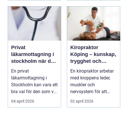
Privat
Kiropraktor
läkarmottagning i
Köping – kunskap,
stockholm när du
trygghet och
vill ha tid, trygghet
behandling som
En privat
En kiropraktor arbetar
och specialistvård
gör skillnad
läkarmottagning i
med kroppens leder,
Stockholm kan vara ett
muskler och
bra val för den som vill
nervsystem för att
träffa en erfaren
minska smärta, f...
04 april 2026
02 april 2026
specia...