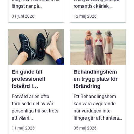
längst ner på
romantisk kärlek,
prioriteringslistan.
närhet eller
01 juni 2026
12 maj 2026
Mån...
bekräftelse...
En guide till
Behandlingshem
professionell
en trygg plats för
fotvård i
förändring
Helsingborg
Fotvård är en ofta
Ett Behandlingshem
förbisedd del av vår
kan vara avgörande
personliga hälsa, trots
när vardagen inte
att v&ari...
längre går att hantera
på egen hand. För
11 maj 2026
05 maj 2026
mån...