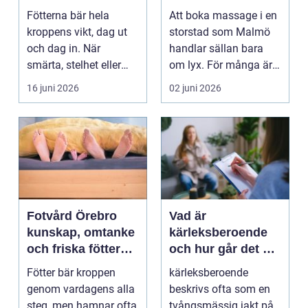
mer än vila
och välmående
Fötterna bär hela
Att boka massage i en
kroppens vikt, dag ut
storstad som Malmö
och dag in. När
handlar sällan bara
smärta, stelhet eller
om lyx. För många är
felställningar uppstår...
det ett sätt att h...
16 juni 2026
02 juni 2026
Fotvård Örebro
Vad är
kunskap, omtanke
kärleksberoende
och friska fötter
och hur går det att
året runt
bryta mönstret?
Fötter bär kroppen
kärleksberoende
genom vardagens alla
beskrivs ofta som en
steg, men hamnar ofta
tvångsmässig jakt på