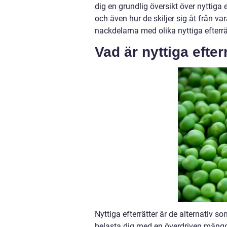
dig en grundlig översikt över nyttiga e
och även hur de skiljer sig åt från v
nackdelarna med olika nyttiga efterrät
Vad är nyttiga efter
Nyttiga efterrätter är de alternativ s
belasta dig med en överdriven mängd s