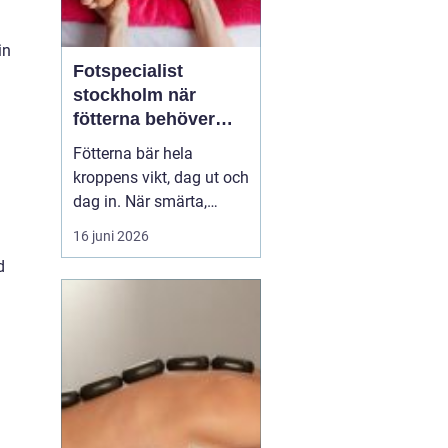
in
Fotspecialist
stockholm när
fötterna behöver
mer än vila
Fötterna bär hela
kroppens vikt, dag ut och
dag in. När smärta,
stelhet eller
16 juni 2026
felställningar uppstår
d
märks det ofta direkt i
vardagen vid varje steg, i
varje trappa, under varje
promenad. Många
väntar länge innan de
söker hjälp, trots att tidig
utre...