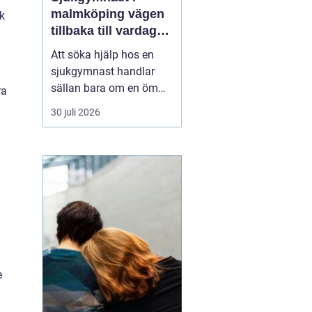
malmköping vägen
ak
tillbaka till vardag
och rörelse
Att söka hjälp hos en
sjukgymnast handlar
sällan bara om en öm
ra
muskel eller en stel
30 juli 2026
nacke. För många
handlar det om att
kunna arbeta, orka med
vardagen, fortsätta med
sin idrott eller behålla
självständighet efter en
skada eller sjukdom. I en
mindre ...
e