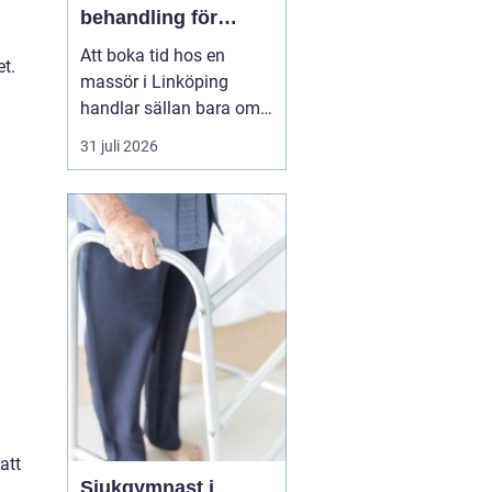
behandling för
kropp och hälsa
Att boka tid hos en
et.
massör i Linköping
handlar sällan bara om
att unna sig något skönt.
31 juli 2026
För många är massage
ett viktigt stöd i
vardagen för att orka
arbeta, träna och leva ett
aktivt liv utan ständig
värk. En genomtänkt
massage kan minska
spänningar...
att
Sjukgymnast i