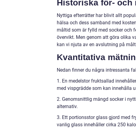
Historiska för- och
Nyttiga efterrätter har blivit allt po
hälsa och dess samband med kosten. His
måltid som är fylld med socker och fe
övervikt. Men genom att göra olika 
kan vi njuta av en avslutning på mål
Kvantitativa mätnin
Nedan finner du några intressanta fak
1. En medelstor fruktsallad innehåller
med vispgrädde som kan innehålla up
2. Genomsnittlig mängd socker i nytti
alternativ.
3. Ett portionsstor glass gjord med f
vanlig glass innehåller cirka 250 kalor