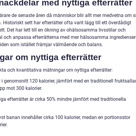
 nackdelar med nyttiga efterrätter
pulärare de senaste åren då människor blir allt mer medvetna om s
toriskt sett har efterrätter ofta varit lägg till ett överdådigt
tt. Det har lett till en ökning av ohälsosamma livsstilar och
val och anpassa efterrätterna med mer hälsosamma ingredienser
tiden som istället främjar välmående och balans.
gar om nyttiga efterrätter
ta och kvantitativa mätningar om nyttiga efterrätter:
 i genomsnitt 120 kalorier, jämfört med en traditionell fruktsalla
p mot 300 kalorier.
ga efterrätter är cirka 50% mindre jämfört med traditionella
ryst banan innehåller cirka 100 kalorier, medan en portionsstor
ier.