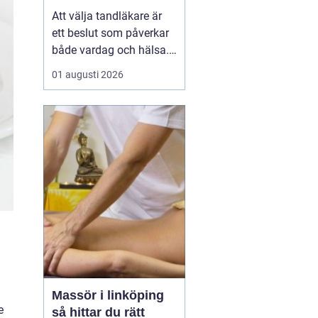
Att välja tandläkare är
ett beslut som påverkar
både vardag och hälsa.
Den som söker
01 augusti 2026
tandläkare åhus
vill ofta
ha mer än bara någon
som lagar hål. En trygg
kontakt, rimliga
väntetider och en lugn
miljö ...
Massör i linköping
e
så hittar du rätt