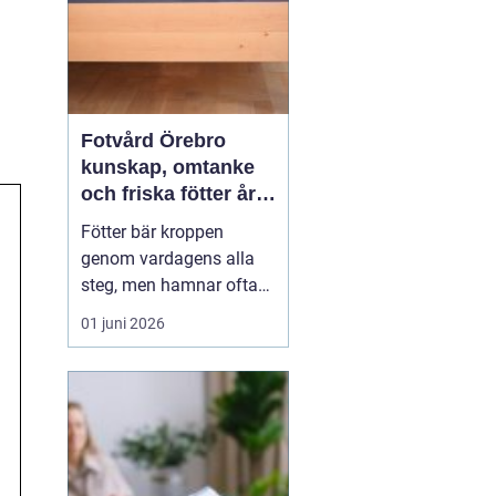
Fotvård Örebro
kunskap, omtanke
och friska fötter året
runt
Fötter bär kroppen
genom vardagens alla
steg, men hamnar ofta
längst ner på
01 juni 2026
prioriteringslistan.
Många söker hjälp först
när problemen redan gör
ont, skaver eller
begränsar vardagen.
Med
genomtänkt fotvård