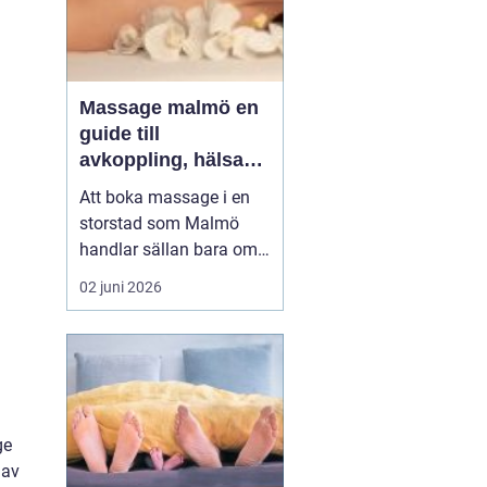
Massage malmö en
guide till
avkoppling, hälsa
och välmående
Att boka massage i en
storstad som Malmö
handlar sällan bara om
lyx. För många är det ett
02 juni 2026
sätt att hantera
stillasittande jobb,
långvarig smärta eller
stress som aldrig verkar
ge med sig. Samtidigt
växer intresset för både
ge
klassisk svensk
 av
massage och...