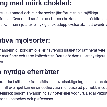
ning med mörk choklad:
re kakaoandel och mindre socker jämfört med sin mjölkiga
ördelar. Genom att smälta och forma chokladen till små bitar ell
frukt, kan man njuta av en lyxig chokladupplevelse utan att överdri
tiva mjölsorter:
delmjöl, kokosmjöl eller havremjöl istället för raffinerat vete
er fibrer och färre kolhydrater. Detta gör dem till ett nyttigare
en.
nyttiga efterrätter
n varandra i sättet de framställs, de huvudsakliga ingredienserna d
er. Till exempel kan en smoothie vara mer baserad på frukt, med
teinkick genom användning av nötter eller yoghurt. Det är viktig
 egna kostbehov och preferenser.