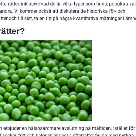
fterrätter, inklusive vad de är, vilka typer som finns, populära val
arandra. Vi kommer också att diskutera de historiska för- och
ter och till sist, ta en titt på några kvantitativa mätningar i ämn
rätter?
om erbjuder en hälsosammare avslutning på måltiden. Istället för 
ocker, fett och kalorier, är dessa efterrätter fyllda med nyttiga