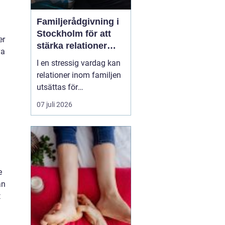
Familjerådgivning i
Stockholm för att
er
stärka relationer
va
och hantera
I en stressig vardag kan
utmaningar
relationer inom familjen
utsättas för
påfrestningar och
07 juli 2026
konflikter.
Familjerådgivning
Stockholm
erbjuder stöd
och verktyg för a...
e
an
t