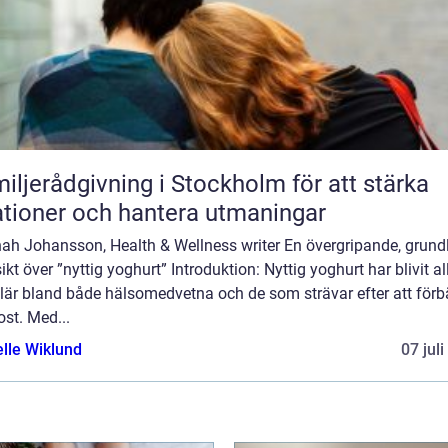
iljerådgivning i Stockholm för att stärka
ationer och hantera utmaningar
ah Johansson, Health & Wellness writer En övergripande, grund
ikt över ”nyttig yoghurt” Introduktion: Nyttig yoghurt har blivit a
lär bland både hälsomedvetna och de som strävar efter att förb
ost. Med...
elle Wiklund
07 jul