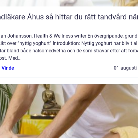
e Åhus så hittar du rätt tandvård nära
ah Johansson, Health & Wellness writer En övergripande, grund
ikt över ”nyttig yoghurt” Introduktion: Nyttig yoghurt har blivit a
lär bland både hälsomedvetna och de som strävar efter att förb
ost. Med...
 Vinde
01 augusti