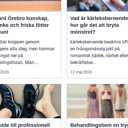
 Örebro kunskap,
Vad är kärleksberoende oc
ke och friska fötter
hur går det att bryta
runt
mönstret?
r bär kroppen genom
kärleksberoende beskrivs of
gens alla steg, men hamnar
en tvångsmässig jakt på
ängst ner på
romantisk kärlek, närhet eller
teringslistan. Mån...
bekräftelse...
i 2026
12 maj 2026
ide till professionell
Behandlingshem en trygg