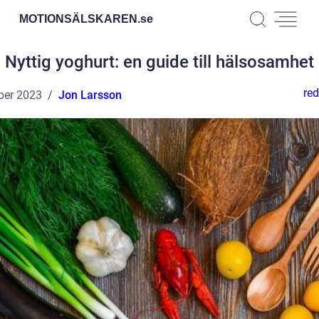
MOTIONSÄLSKAREN.
se
Nyttig yoghurt: en guide till hälsosamhet
red
ber 2023
Jon Larsson