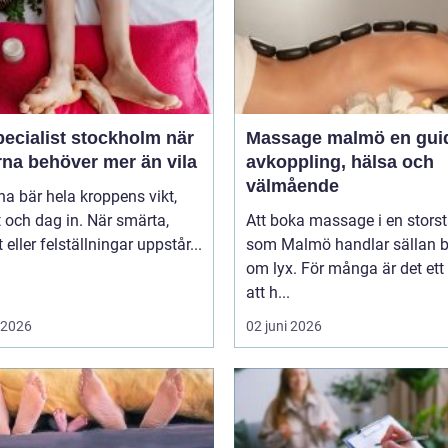
ecialist stockholm när
Massage malmö en guide till
rna behöver mer än vila
avkoppling, hälsa och
välmående
na bär hela kroppens vikt,
 och dag in. När smärta,
Att boka massage i en stors
t eller felställningar uppstår...
som Malmö handlar sällan 
om lyx. För många är det ett 
att h...
i 2026
02 juni 2026