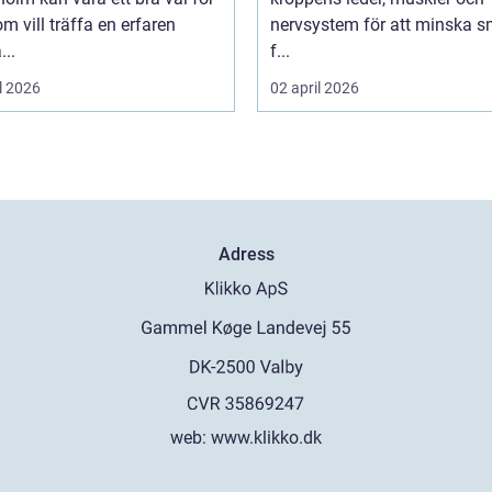
m vill träffa en erfaren
nervsystem för att minska s
...
f...
l 2026
02 april 2026
Adress
web:
www.klikko.dk