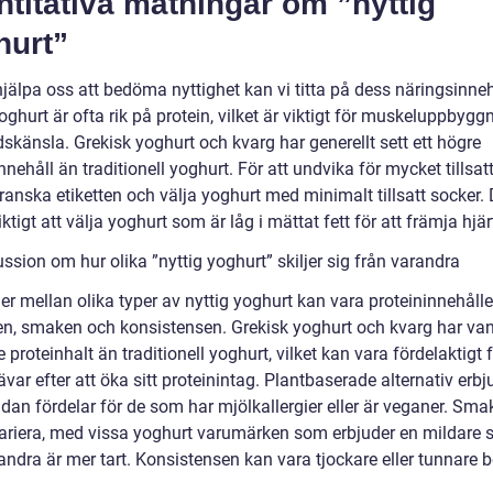
titativa mätningar om ”nyttig
hurt”
hjälpa oss att bedöma nyttighet kan vi titta på dess näringsinneh
oghurt är ofta rik på protein, vilket är viktigt för muskeluppbyg
skänsla. Grekisk yoghurt och kvarg har generellt sett ett högre
nnehåll än traditionell yoghurt. För att undvika för mycket tillsat
ranska etiketten och välja yoghurt med minimalt tillsatt socker. 
ktigt att välja yoghurt som är låg i mättat fett för att främja hjä
ssion om hur olika ”nyttig yoghurt” skiljer sig från varandra
er mellan olika typer av nyttig yoghurt kan vara proteininnehålle
ten, smaken och konsistensen. Grekisk yoghurt och kvarg har van
 proteinhalt än traditionell yoghurt, vilket kan vara fördelaktigt 
var efter att öka sitt proteinintag. Plantbaserade alternativ erbj
idan fördelar för de som har mjölkallergier eller är veganer. Sm
ariera, med vissa yoghurt varumärken som erbjuder en mildare
ndra är mer tart. Konsistensen kan vara tjockare eller tunnare 