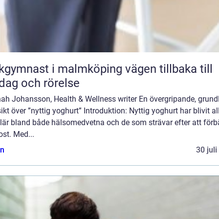
ymnast i malmköping vägen tillbaka till
dag och rörelse
ah Johansson, Health & Wellness writer En övergripande, grund
ikt över ”nyttig yoghurt” Introduktion: Nyttig yoghurt har blivit a
lär bland både hälsomedvetna och de som strävar efter att förb
ost. Med...
n
30 jul