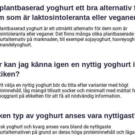
plantbaserad yoghurt ett bra alternativ 
m som är laktosintoleranta eller vegane
plantbaserad yoghurt är ett utmärkt alternativ för dem som är
osintoleranta eller veganer. Det finns många olika plantbaserade
urtalternativ på marknaden, till exempel sojayoghurt, havreyogh
mandelyoghurt.
 kan jag känna igen en nyttig yoghurt i
tiken?
tt välja en nyttig yoghurt bör du titta efter varianter med högt
ininnehåll, låg mängd tillsatt socker och minimalt med mättat fe
oggrant på etiketten för att få all nödvändig information.
ken typ av yoghurt anses vara nyttigas
isk yoghurt och kvarg anses vara bland de nyttigaste
urtalternativen på grund av deras höga proteininnehåll och låga