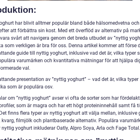
oduktion:
yoghurt har blivit alltmer populär bland både hälsomedvetna oc
efter att förbättra sin kost. Med ett överflöd av alternativ på m
 vara svårt att navigera genom det breda utbudet av ”nyttig yogh
lka som verkligen är bra för oss. Denna artikel kommer att förse
tande guide till nyttig yoghurt, inklusive vad det är, vilka typer
opulära varumärken och kvantitativa mätningar för att hjälpa dig
formerade val.
ttande presentation av ”nyttig yoghurt” – vad det är, vilka type
ilka som är populära osv.
alar om ”nyttig yoghurt” avser vi ofta de sorter som har fördelak
rofiler, som är magra och har ett högt proteininnehåll samt få til
Det finns flera typer av nyttig yoghurt att välja mellan, inklusive 
, kvarg, filmjölk och plantbaserade alternativ. Populära varumä
 nyttig yoghurt inkluderar Oatly, Alpro Soya, Arla och Fage Total