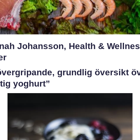
nah Johansson, Health & Wellne
er
vergripande, grundlig översikt ö
tig yoghurt”