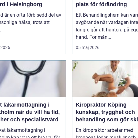
rd i Helsingborg
plats för förändring
d är en ofta förbisedd del av
Ett Behandlingshem kan var
rsonliga hälsa, trots att
avgörande när vardagen inte
.
längre går att hantera på eg
hand. För mån...
 2026
05 maj 2026
t läkarmottagning i
Kiropraktor Köping –
 du vill ha tid,
kunskap, trygghet och
het och specialistvård
behandling som gör ski
vat läkarmottagning i
En kiropraktor arbetar med
olm kan vara ett bra val för
kroppens leder, muskler och