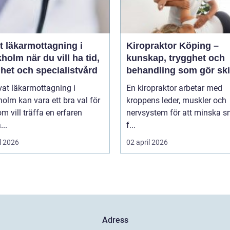
t läkarmottagning i
Kiropraktor Köping –
 du vill ha tid,
kunskap, trygghet och
het och specialistvård
behandling som gör ski
vat läkarmottagning i
En kiropraktor arbetar med
olm kan vara ett bra val för
kroppens leder, muskler och
m vill träffa en erfaren
nervsystem för att minska s
...
f...
l 2026
02 april 2026
Adress