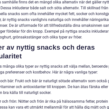
 samhälle finns det en mängd olika alternativ när det gäller nytt
Dessa inkluderar både salt och söta alternativ. Till skillnad från
onella snacks som ofta innehåller mycket fett, socker och konstg
er, är nyttig snacks vanligtvis naturliga och innehåller näringsrika
nser. De är utformade för att tillfredsställa dina smaksinnen sa
er fördelar för din kropp. Exempel på nyttiga snacks inkluderar 
yoghurt, grönsaksstänger och olika typer av fröer.
r av nyttig snacks och deras
laritet
ns många olika typer av nyttig snacks att välja mellan, beroende
iga preferenser och kostbehov. Här är några vanliga typer:
 och bär: Frukt och bär är naturligt sötade alternativ som också 
vitaminer och antioxidanter till kroppen. De kan ätas färska eller
n bra källa till naturligt socker.
r och frön: Nötter och frön är rika på hälsosamma fetter, protein
Dessa kan vara ett utmärkt mellanmål för att hålla dig mätt och 