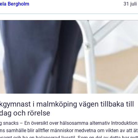
ela Bergholm
31 jul
ymnast i malmköping vägen tillbaka till
dag och rörelse
g snacks – En översikt over hälsosamma alternativ Introduktion:
s samhälle blir alltfler människor medvetna om vikten av att ä
samt och ha en balanserad livsstil. Som en del av detta har nyt