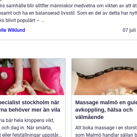
s samhälle blir alltfler människor medvetna om vikten av att ä
samt och ha en balanserad livsstil. Som en del av detta har nyt
s blivit populärt – ...
elle Wiklund
07 jul
ecialist stockholm när
Massage malmö en guide till
rna behöver mer än vila
avkoppling, hälsa och
välmående
na bär hela kroppens vikt,
 och dag in. När smärta,
Att boka massage i en stors
t eller felställningar uppstår...
som Malmö handlar sällan 