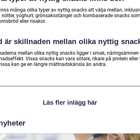
inns många olika typer av nyttig snacks att välja mellan, inklusi
t, nötter, yoghurt, grönsaksstänger och kornbaserade snacks so
ornsbröd eller risakor.
 är skillnaden mellan olika nyttig snac
lnaderna mellan olika nyttig snacks ligger i smak, näringsämnen
adseffekt. Vissa snacks kan vara sötare, rikare på protein eller f
vissa kan ge en längre mättnadskänsla än andra.
Läs fler inlägg här
 nyheter