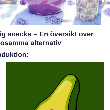
ig snacks – En översikt over
sosamma alternativ
oduktion: