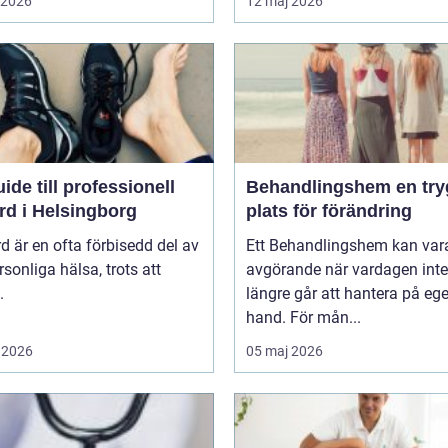
i 2026
12 maj 2026
ide till professionell
Behandlingshem en trygg
rd i Helsingborg
plats för förändring
d är en ofta förbisedd del av
Ett Behandlingshem kan var
rsonliga hälsa, trots att
avgörande när vardagen inte
.
längre går att hantera på eg
hand. För mån...
 2026
05 maj 2026