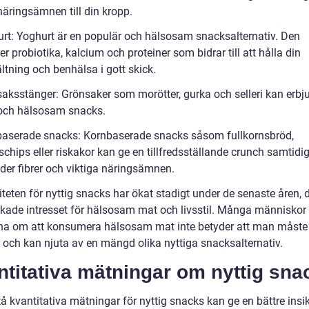
näringsämnen till din kropp.
urt: Yoghurt är en populär och hälsosam snacksalternativ. Den
er probiotika, kalcium och proteiner som bidrar till att hålla din
tning och benhälsa i gott skick.
saksstänger: Grönsaker som morötter, gurka och selleri kan erbj
 och hälsosam snacks.
baserade snacks: Kornbaserade snacks såsom fullkornsbröd,
schips eller riskakor kan ge en tillfredsställande crunch samtidi
uder fibrer och viktiga näringsämnen.
teten för nyttig snacks har ökat stadigt under de senaste åren, 
ökade intresset för hälsosam mat och livsstil. Många människor 
a om att konsumera hälsosam mat inte betyder att man måste 
och kan njuta av en mängd olika nyttiga snacksalternativ.
titativa mätningar om nyttig sna
tå kvantitativa mätningar för nyttig snacks kan ge en bättre insik