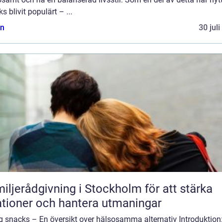
s blivit populärt – ...
n
30 jul
iljerådgivning i Stockholm för att stärka
ationer och hantera utmaningar
g snacks – En översikt over hälsosamma alternativ Introduktion: