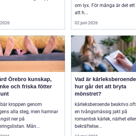
om lyx. För många är det ett 
att h...
i 2026
02 juni 2026
 Örebro kunskap,
Vad är kärleksberoende oc
ke och friska fötter
hur går det att bryta
runt
mönstret?
r bär kroppen genom
kärleksberoende beskrivs of
gens alla steg, men hamnar
en tvångsmässig jakt på
ängst ner på
romantisk kärlek, närhet eller
teringslistan. Mån...
bekräftelse...