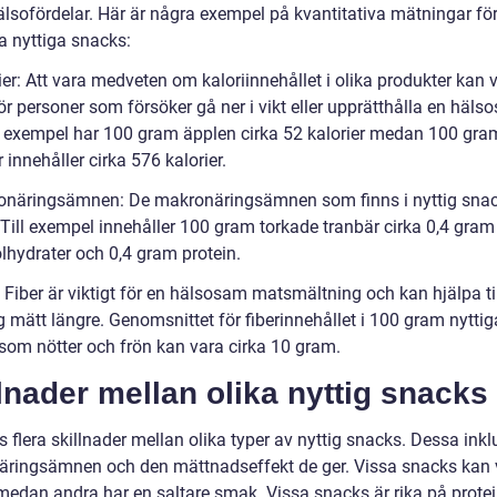
älsofördelar. Här är några exempel på kvantitativa mätningar fö
a nyttiga snacks:
ier: Att vara medveten om kaloriinnehållet i olika produkter kan 
för personer som försöker gå ner i vikt eller upprätthålla en häl
ill exempel har 100 gram äpplen cirka 52 kalorier medan 100 gra
innehåller cirka 576 kalorier.
onäringsämnen: De makronäringsämnen som finns i nyttig sna
 Till exempel innehåller 100 gram torkade tranbär cirka 0,4 gram 
lhydrater och 0,4 gram protein.
: Fiber är viktigt för en hälsosam matsmältning och kan hjälpa til
g mätt längre. Genomsnittet för fiberinnehållet i 100 gram nyttig
som nötter och frön kan vara cirka 10 gram.
lnader mellan olika nyttig snacks
s flera skillnader mellan olika typer av nyttig snacks. Dessa inkl
äringsämnen och den mättnadseffekt de ger. Vissa snacks kan 
 medan andra har en saltare smak. Vissa snacks är rika på protei