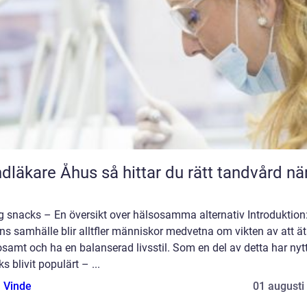
e Åhus så hittar du rätt tandvård nära
g snacks – En översikt over hälsosamma alternativ Introduktion:
s samhälle blir alltfler människor medvetna om vikten av att ä
samt och ha en balanserad livsstil. Som en del av detta har nyt
s blivit populärt – ...
 Vinde
01 augusti