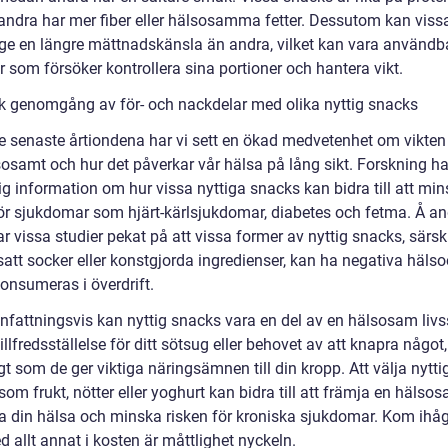
ndra har mer fiber eller hälsosamma fetter. Dessutom kan viss
ge en längre mättnadskänsla än andra, vilket kan vara användba
 som försöker kontrollera sina portioner och hantera vikt.
sk genomgång av för- och nackdelar med olika nyttig snacks
e senaste årtiondena har vi sett en ökad medvetenhet om vikten 
sosamt och hur det påverkar vår hälsa på lång sikt. Forskning ha
ig information om hur vissa nyttiga snacks kan bidra till att mi
för sjukdomar som hjärt-kärlsjukdomar, diabetes och fetma. Å a
r vissa studier pekat på att vissa former av nyttig snacks, särski
satt socker eller konstgjorda ingredienser, kan ha negativa hälso
onsumeras i överdrift.
attningsvis kan nyttig snacks vara en del av en hälsosam livss
illfredsställelse för ditt sötsug eller behovet av att knapra något,
t som de ger viktiga näringsämnen till din kropp. Att välja nytti
om frukt, nötter eller yoghurt kan bidra till att främja en hälsos
a din hälsa och minska risken för kroniska sjukdomar. Kom ihåg
 allt annat i kosten är måttlighet nyckeln.