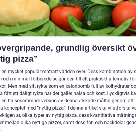
vergripande, grundlig översikt ö
tig pizza”
r en mycket populär maträtt världen över. Dess kombination av 
n och minimal förberedelse gör den till ett praktiskt alternativ f
or. Men med sitt rykte som en kaloribomb full av kolhydrater och
a fått ett dåligt rykte när det gäller hälsa och kost. Lyckligtvis ka
v en hälsosammare version av denna älskade måltid genom att
 konceptet med ”nyttig pizza”. I denna artikel ska vi utforska v
rkligen är, olika typer av nyttig pizza, dess kvantitativa mätninga
der mellan olika nyttiga pizzor, samt dess för- och nackdelar ge
n.