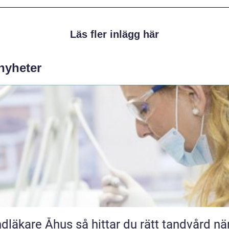
Läs fler inlägg här
 nyheter
e Åhus så hittar du rätt tandvård nära