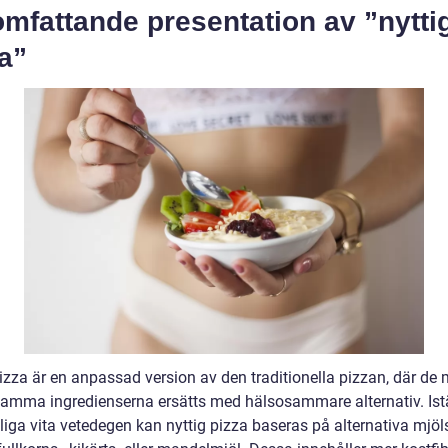
mfattande presentation av ”nytti
a”
izza är en anpassad version av den traditionella pizzan, där de 
amma ingredienserna ersätts med hälsosammare alternativ. Istäl
liga vita vetedegen kan nyttig pizza baseras på alternativa mjöl