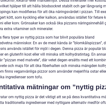
llkorns-, kikärts- eller mandelmjöl. Dessa innehåller mer kostfi
 vilket hjälper till att hålla blodsockret stabilt och ger långvarig 
ppings kan modifieras för att öka näringsvärdet i pizzan. Till e
rt kött, som kyckling eller kalkon, användas istället för fetare 
ni eller korv. Grönsaker kan också öka pizzans näringsinnehåll
föra extra vitaminer och mineraler.
s flera typer av nyttig pizza som har blivit populära bland
dvetna människor. En av de mest kända är ”blomkålspizzan”, d
sris används istället för mjöl i degen. Denna pizza är populär b
er en glutenfri kost eller vill minska sitt kolhydratintag. En anna
 är ”pizzan med matvete”, där vetet degen ersätts med ett kombi
 vete och majs för att öka fiberhalten och minska mängden kolhy
m finns veganvänliga pizzor som använder mejerifria ostar elle
ika ingredienser som tofu.
titativa mätningar om ”nyttig piz
ratar om nyttig pizza är det viktigt att se på dess kvantitativa m
tta traditionella ingredienser med nyttigare alternativ medför oft