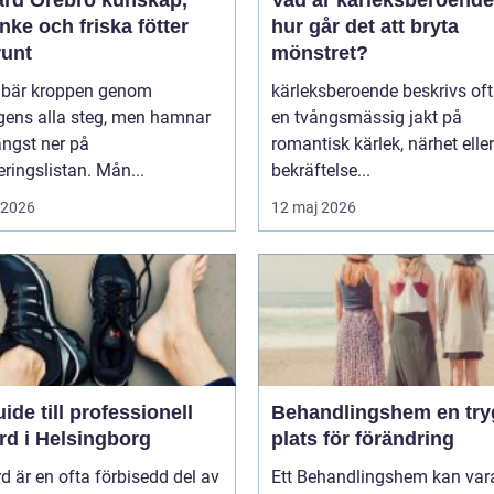
 Örebro kunskap,
Vad är kärleksberoende oc
ke och friska fötter
hur går det att bryta
runt
mönstret?
r bär kroppen genom
kärleksberoende beskrivs of
gens alla steg, men hamnar
en tvångsmässig jakt på
ängst ner på
romantisk kärlek, närhet eller
teringslistan. Mån...
bekräftelse...
i 2026
12 maj 2026
ide till professionell
Behandlingshem en trygg
rd i Helsingborg
plats för förändring
d är en ofta förbisedd del av
Ett Behandlingshem kan var