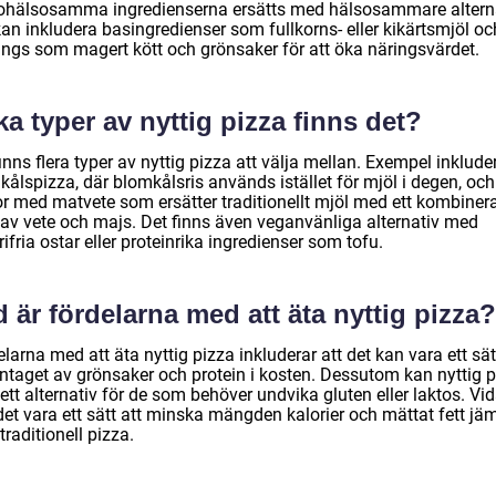
ohälsosamma ingredienserna ersätts med hälsosammare alterna
an inkludera basingredienser som fullkorns- eller kikärtsmjöl oc
ings som magert kött och grönsaker för att öka näringsvärdet.
ka typer av nyttig pizza finns det?
inns flera typer av nyttig pizza att välja mellan. Exempel inklude
ålspizza, där blomkålsris används istället för mjöl i degen, och
or med matvete som ersätter traditionellt mjöl med ett kombiner
 av vete och majs. Det finns även veganvänliga alternativ med
ifria ostar eller proteinrika ingredienser som tofu.
 är fördelarna med att äta nyttig pizza?
larna med att äta nyttig pizza inkluderar att det kan vara ett sät
intaget av grönsaker och protein i kosten. Dessutom kan nyttig 
ett alternativ för de som behöver undvika gluten eller laktos. Vi
et vara ett sätt att minska mängden kalorier och mättat fett jäm
raditionell pizza.