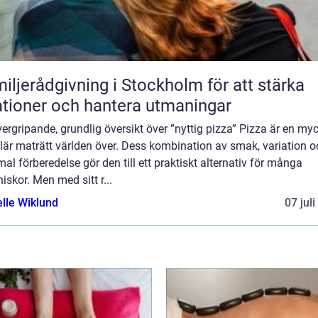
iljerådgivning i Stockholm för att stärka
ationer och hantera utmaningar
ergripande, grundlig översikt över ”nyttig pizza” Pizza är en my
lär maträtt världen över. Dess kombination av smak, variation o
al förberedelse gör den till ett praktiskt alternativ för många
skor. Men med sitt r...
elle Wiklund
07 jul