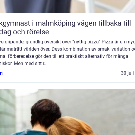
ymnast i malmköping vägen tillbaka till
dag och rörelse
ergripande, grundlig översikt över ”nyttig pizza” Pizza är en my
lär maträtt världen över. Dess kombination av smak, variation o
al förberedelse gör den till ett praktiskt alternativ för många
skor. Men med sitt r...
n
30 jul