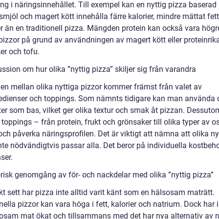
ng i näringsinnehållet. Till exempel kan en nyttig pizza baserad
smjöl och magert kött innehålla färre kalorier, mindre mättat fet
r än en traditionell pizza. Mängden protein kan också vara högre
 pizzor på grund av användningen av magert kött eller proteinrik
er och tofu.
ssion om hur olika ”nyttig pizza” skiljer sig från varandra
den mellan olika nyttiga pizzor kommer främst från valet av
edienser och toppings. Som nämnts tidigare kan man använda o
ter som bas, vilket ger olika textur och smak åt pizzan. Dessut
 toppings – från protein, frukt och grönsaker till olika typer av o
och påverka näringsprofilen. Det är viktigt att nämna att olika ny
nte nödvändigtvis passar alla. Det beror på individuella kostbeh
ser.
orisk genomgång av för- och nackdelar med olika ”nyttig pizza”
kt sett har pizza inte alltid varit känt som en hälsosam maträtt.
nella pizzor kan vara höga i fett, kalorier och natrium. Dock har 
sosam mat ökat och tillsammans med det har nya alternativ av n