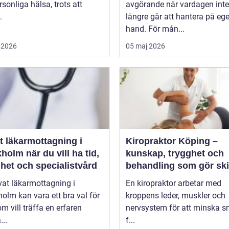
rsonliga hälsa, trots att
avgörande när vardagen inte
.
längre går att hantera på eg
hand. För mån...
 2026
05 maj 2026
t läkarmottagning i
Kiropraktor Köping –
 du vill ha tid,
kunskap, trygghet och
het och specialistvård
behandling som gör ski
vat läkarmottagning i
En kiropraktor arbetar med
olm kan vara ett bra val för
kroppens leder, muskler och
m vill träffa en erfaren
nervsystem för att minska s
...
f...