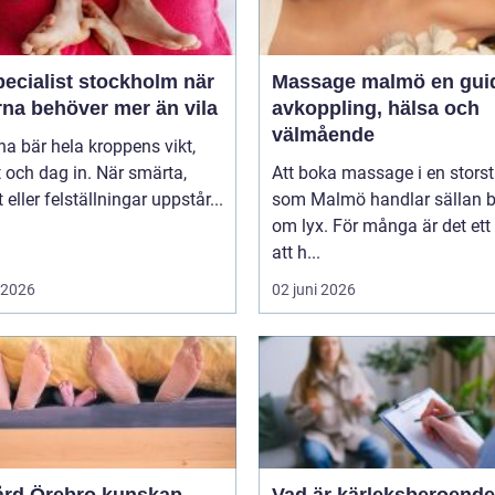
ecialist stockholm när
Massage malmö en guide till
rna behöver mer än vila
avkoppling, hälsa och
välmående
na bär hela kroppens vikt,
 och dag in. När smärta,
Att boka massage i en stors
t eller felställningar uppstår...
som Malmö handlar sällan 
om lyx. För många är det ett 
att h...
i 2026
02 juni 2026