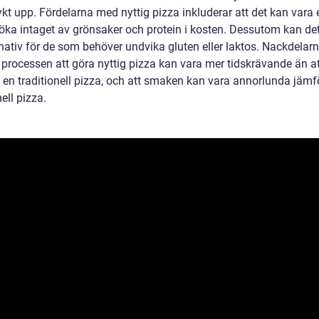
kt upp. Fördelarna med nyttig pizza inkluderar att det kan vara e
t öka intaget av grönsaker och protein i kosten. Dessutom kan de
rnativ för de som behöver undvika gluten eller laktos. Nackdelar
 processen att göra nyttig pizza kan vara mer tidskrävande än at
a en traditionell pizza, och att smaken kan vara annorlunda jäm
nell pizza.