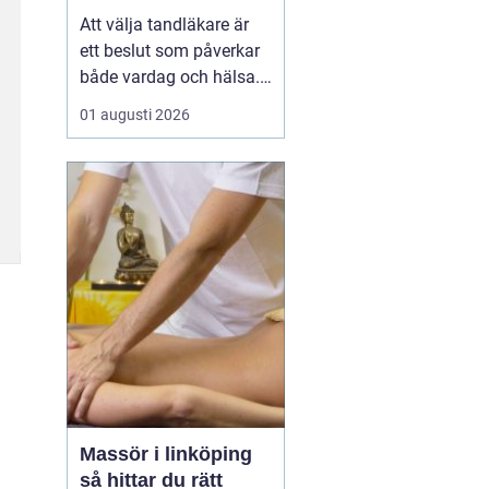
Att välja tandläkare är
ett beslut som påverkar
både vardag och hälsa.
Den som söker
01 augusti 2026
tandläkare åhus
vill ofta
ha mer än bara någon
som lagar hål. En trygg
kontakt, rimliga
väntetider och en lugn
miljö ...
Massör i linköping
så hittar du rätt