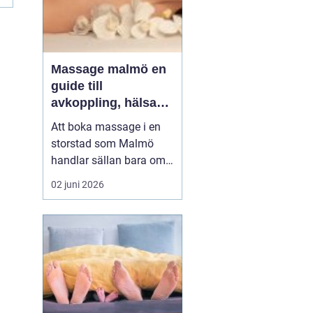
Massage malmö en
guide till
avkoppling, hälsa
och välmående
Att boka massage i en
storstad som Malmö
handlar sällan bara om
lyx. För många är det ett
02 juni 2026
sätt att hantera
stillasittande jobb,
långvarig smärta eller
stress som aldrig verkar
ge med sig. Samtidigt
växer intresset för både
klassisk svensk
massage och...