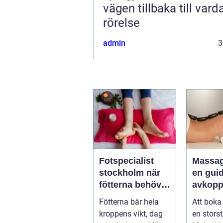
vägen tillbaka till var
rörelse
admin
3
Fotspecialist
Massa
stockholm när
en guide
fötterna behöver
avkopp
mer än vila
hälsa 
Fötterna bär hela
Att boka
välmåe
kroppens vikt, dag
en stors