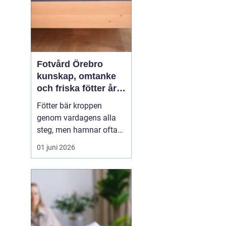
Fotvård Örebro
kunskap, omtanke
och friska fötter året
runt
Fötter bär kroppen
genom vardagens alla
steg, men hamnar ofta
längst ner på
01 juni 2026
prioriteringslistan.
Många söker hjälp först
när problemen redan gör
ont, skaver eller
begränsar vardagen.
Med
genomtänkt fotvård