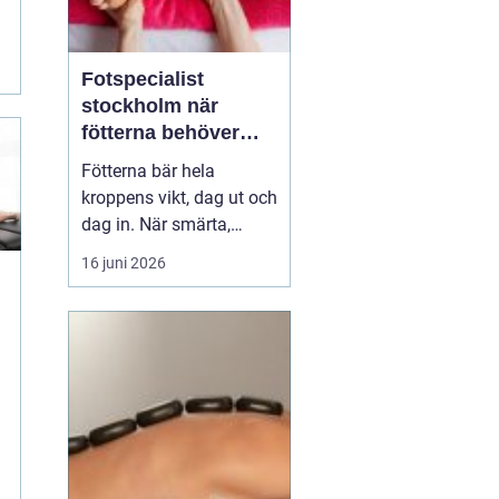
Fotspecialist
stockholm när
fötterna behöver
mer än vila
Fötterna bär hela
kroppens vikt, dag ut och
dag in. När smärta,
stelhet eller
16 juni 2026
felställningar uppstår
märks det ofta direkt i
vardagen vid varje steg, i
varje trappa, under varje
m
promenad. Många
väntar länge innan de
söker hjälp, trots att tidig
utre...