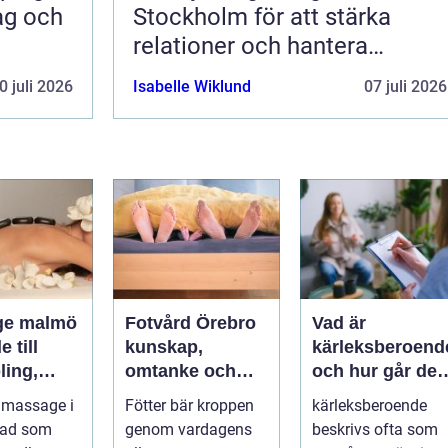
dag och
Stockholm för att stärka
relationer och hantera
utmaningar
0 juli 2026
Isabelle Wiklund
07 juli 2026
ge malmö
Fotvård Örebro
Vad är
 till
kunskap,
kärleksberoend
ling,
omtanke och
och hur går det
och
friska fötter året
att bryta
 massage i
Fötter bär kroppen
kärleksberoende
nde
runt
mönstret?
tad som
genom vardagens
beskrivs ofta som