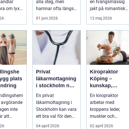
andlar
alla steg, men
en tvångsmässig
ara om lyx.
hamnar ofta längst
jakt på romantisk
a är det ett
ner på
kärlek, närhet eller
026
01 juni 2026
12 maj 2026
...
prioriteringslistan.
bekräftelse...
Mån...
lingshe
Privat
Kiropraktor
läkarmottagning
Köping –
ändring
i stockholm när
kunskap,
du vill ha tid,
trygghet och
andlingshem
En privat
En kiropraktor
trygghet och
behandling so
a avgörande
läkarmottagning i
arbetar med
specialistvård
gör skillnad
agen inte
Stockholm kan vara
kroppens leder,
r att
ett bra val för den
muskler och
på egen
som vill träffa en
nervsystem för att
026
04 april 2026
02 april 2026