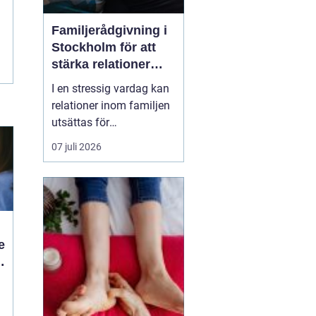
Familjerådgivning i
Stockholm för att
stärka relationer
och hantera
I en stressig vardag kan
utmaningar
relationer inom familjen
utsättas för
påfrestningar och
07 juli 2026
konflikter.
Familjerådgivning
Stockholm
erbjuder stöd
och verktyg för a...
e