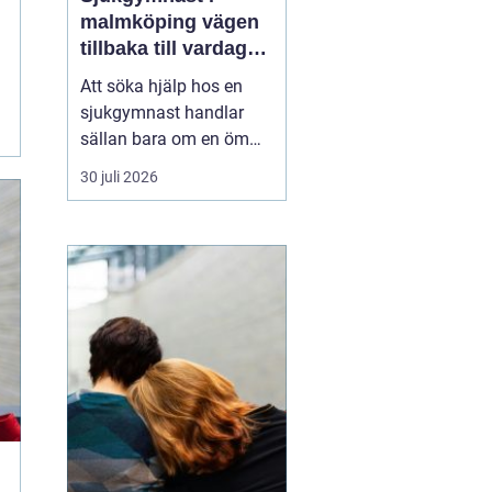
malmköping vägen
tillbaka till vardag
och rörelse
Att söka hjälp hos en
sjukgymnast handlar
sällan bara om en öm
muskel eller en stel
30 juli 2026
nacke. För många
handlar det om att
kunna arbeta, orka med
vardagen, fortsätta med
sin idrott eller behålla
självständighet efter en
skada eller sjukdom. I en
mindre ...