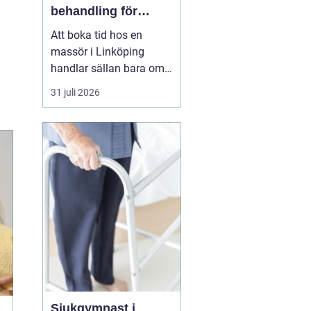
behandling för
kropp och hälsa
Att boka tid hos en
massör i Linköping
handlar sällan bara om
att unna sig något skönt.
31 juli 2026
För många är massage
ett viktigt stöd i
vardagen för att orka
arbeta, träna och leva ett
aktivt liv utan ständig
värk. En genomtänkt
massage kan minska
spänningar...
Sjukgymnast i