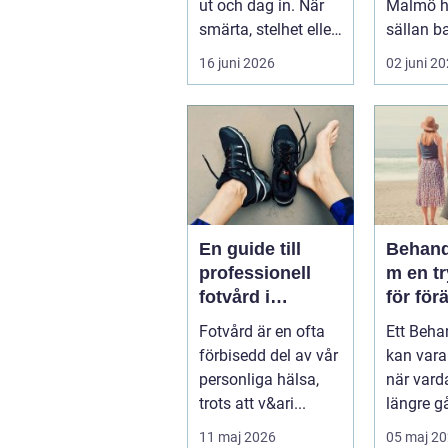
ut och dag in. När
Malmö h
smärta, stelhet eller
sällan b
felställningar
För mång
16 juni 2026
02 juni 2
uppstår...
sätt att h
En guide till
Behand
professionell
m en trygg plats
fotvård i
för för
Helsingborg
Fotvård är en ofta
Ett Beh
förbisedd del av vår
kan var
personliga hälsa,
när vard
trots att v&ari...
längre gå
hantera 
11 maj 2026
05 maj 2