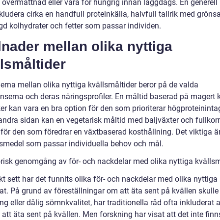
övermättnad eller vara för hungrig innan läggdags. En generell r
nkludera cirka en handfull proteinkälla, halvfull tallrik med gröns
d kolhydrater och fetter som passar individen.
lnader mellan olika nyttiga
lsmåltider
erna mellan olika nyttiga kvällsmåltider beror på de valda
enserna och deras näringsprofiler. En måltid baserad på magert 
er kan vara en bra option för den som prioriterar högproteininta
 andra sidan kan en vegetarisk måltid med baljväxter och fullkor
för den som föredrar en växtbaserad kosthållning. Det viktiga är
ivsmedel som passar individuella behov och mål.
orisk genomgång av för- och nackdelar med olika nyttiga kvälls
kt sett har det funnits olika för- och nackdelar med olika nyttiga
t. På grund av föreställningar om att äta sent på kvällen skulle l
ng eller dålig sömnkvalitet, har traditionella råd ofta inkluderat a
att äta sent på kvällen. Men forskning har visat att det inte fin