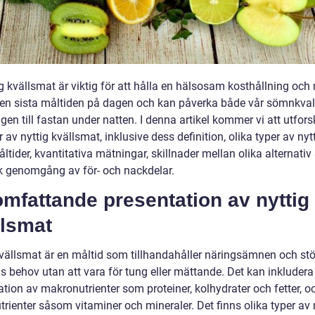
g kvällsmat är viktig för att hålla en hälsosam kosthållning och
den sista måltiden på dagen och kan påverka både vår sömnkval
en till fastan under natten. I denna artikel kommer vi att utfors
 av nyttig kvällsmat, inklusive dess definition, olika typer av nyt
ltider, kvantitativa mätningar, skillnader mellan olika alternati
sk genomgång av för- och nackdelar.
mfattande presentation av nyttig
llsmat
kvällsmat är en måltid som tillhandahåller näringsämnen och stö
s behov utan att vara för tung eller mättande. Det kan inkludera
tion av makronutrienter som proteiner, kolhydrater och fetter, o
rienter såsom vitaminer och mineraler. Det finns olika typer av 