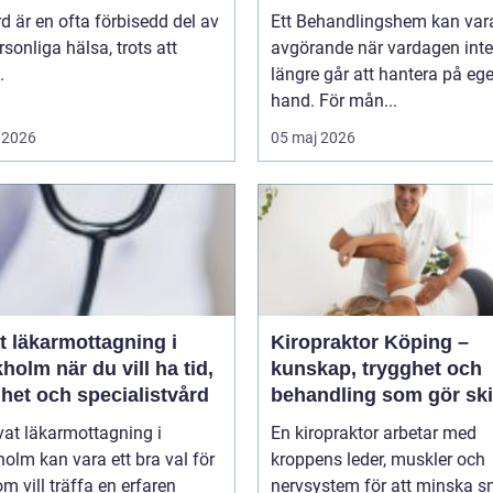
d är en ofta förbisedd del av
Ett Behandlingshem kan var
rsonliga hälsa, trots att
avgörande när vardagen inte
.
längre går att hantera på eg
hand. För mån...
 2026
05 maj 2026
t läkarmottagning i
Kiropraktor Köping –
 du vill ha tid,
kunskap, trygghet och
het och specialistvård
behandling som gör ski
vat läkarmottagning i
En kiropraktor arbetar med
olm kan vara ett bra val för
kroppens leder, muskler och
m vill träffa en erfaren
nervsystem för att minska s