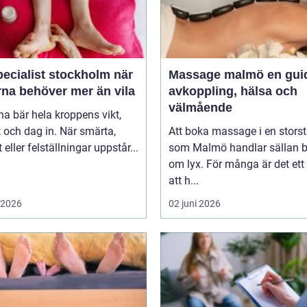
ecialist stockholm när
Massage malmö en guide till
rna behöver mer än vila
avkoppling, hälsa och
välmående
na bär hela kroppens vikt,
 och dag in. När smärta,
Att boka massage i en stors
t eller felställningar uppstår...
som Malmö handlar sällan 
om lyx. För många är det ett 
att h...
i 2026
02 juni 2026