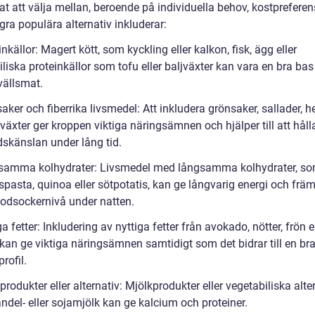
t att välja mellan, beroende på individuella behov, kostpreferen
ra populära alternativ inkluderar:
inkällor: Magert kött, som kyckling eller kalkon, fisk, ägg eller
liska proteinkällor som tofu eller baljväxter kan vara en bra bas
vällsmat.
aker och fiberrika livsmedel: Att inkludera grönsaker, sallader, h
växter ger kroppen viktiga näringsämnen och hjälper till att håll
skänslan under lång tid.
samma kolhydrater: Livsmedel med långsamma kolhydrater, s
spasta, quinoa eller sötpotatis, kan ge långvarig energi och frä
blodsockernivå under natten.
ga fetter: Inkludering av nyttiga fetter från avokado, nötter, frön e
 kan ge viktiga näringsämnen samtidigt som det bidrar till en br
profil.
produkter eller alternativ: Mjölkprodukter eller vegetabiliska alte
del- eller sojamjölk kan ge kalcium och proteiner.