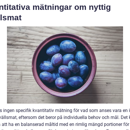
titativa mätningar om nyttig
llsmat
ns ingen specifik kvantitativ mätning för vad som anses vara en 
kvällsmat, eftersom det beror på individuella behov och mål. Det
a att ha en balanserad måltid med en rimlig mängd portioner för 