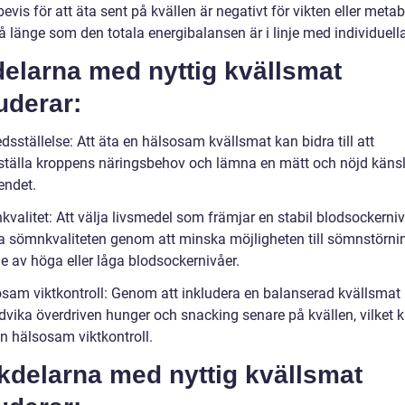
bevis för att äta sent på kvällen är negativt för vikten eller metab
å länge som den totala energibalansen är i linje med individuell
elarna med nyttig kvällsmat
uderar:
redsställelse: Att äta en hälsosam kvällsmat kan bidra till att
dsställa kroppens näringsbehov och lämna en mätt och nöjd känsl
ndet.
kvalitet: Att välja livsmedel som främjar en stabil blodsockerni
ra sömnkvaliteten genom att minska möjligheten till sömnstörni
e av höga eller låga blodsockernivåer.
osam viktkontroll: Genom att inkludera en balanserad kvällsmat
vika överdriven hunger och snacking senare på kvällen, vilket 
en hälsosam viktkontroll.
kdelarna med nyttig kvällsmat