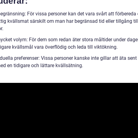
uderar:
egränsning: För vissa personer kan det vara svårt att förbereda e
ttig kvällsmat särskilt om man har begränsad tid eller tillgång til
r.
mycket volym: För dem som redan äter stora måltider under dage
ligare kvällsmål vara överflödig och leda till viktökning.
iduella preferenser: Vissa personer kanske inte gillar att äta sent 
d en tidigare och lättare kvällsätning.