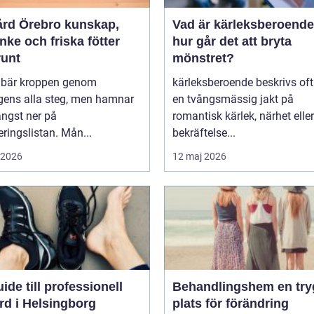
 Örebro kunskap,
Vad är kärleksberoende oc
ke och friska fötter
hur går det att bryta
runt
mönstret?
r bär kroppen genom
kärleksberoende beskrivs of
gens alla steg, men hamnar
en tvångsmässig jakt på
ängst ner på
romantisk kärlek, närhet eller
teringslistan. Mån...
bekräftelse...
i 2026
12 maj 2026
ide till professionell
Behandlingshem en trygg
rd i Helsingborg
plats för förändring