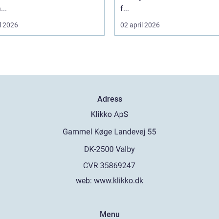
...
f...
l 2026
02 april 2026
Adress
web:
www.klikko.dk
Menu