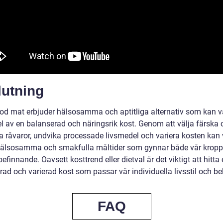
lutning
god mat erbjuder hälsosamma och aptitliga alternativ som kan v
el av en balanserad och näringsrik kost. Genom att välja färska 
ga råvaror, undvika processade livsmedel och variera kosten kan 
älsosamma och smakfulla måltider som gynnar både vår kropp
befinnande. Oavsett kosttrend eller dietval är det viktigt att hitta
ad och varierad kost som passar vår individuella livsstil och be
FAQ