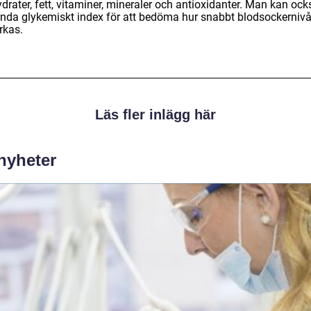
drater, fett, vitaminer, mineraler och antioxidanter. Man kan ock
nda glykemiskt index för att bedöma hur snabbt blodsockerniv
rkas.
Läs fler inlägg här
 nyheter