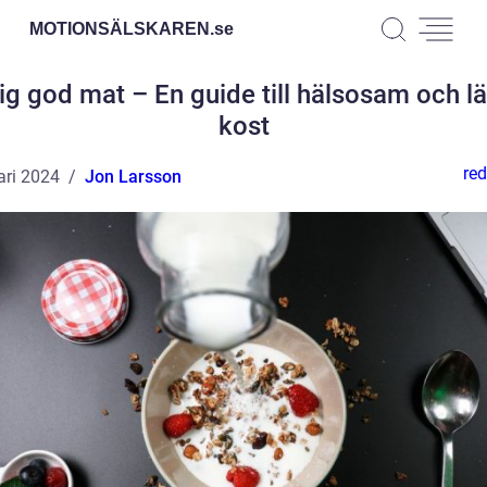
MOTIONSÄLSKAREN.
se
ig god mat – En guide till hälsosam och l
kost
red
ari 2024
Jon Larsson