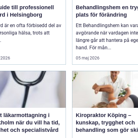
ide till professionell
Behandlingshem en trygg
rd i Helsingborg
plats för förändring
d är en ofta förbisedd del av
Ett Behandlingshem kan var
rsonliga hälsa, trots att
avgörande när vardagen inte
.
längre går att hantera på eg
hand. För mån...
 2026
05 maj 2026
t läkarmottagning i
Kiropraktor Köping –
 du vill ha tid,
kunskap, trygghet och
het och specialistvård
behandling som gör ski