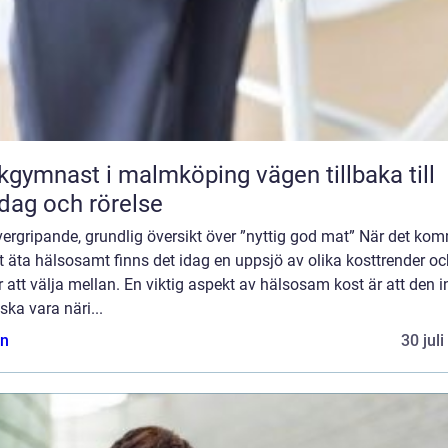
ymnast i malmköping vägen tillbaka till
dag och rörelse
ergripande, grundlig översikt över ”nyttig god mat” När det ko
att äta hälsosamt finns det idag en uppsjö av olika kosttrender o
r att välja mellan. En viktig aspekt av hälsosam kost är att den i
ska vara näri...
n
30 jul