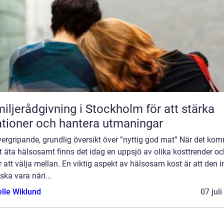
iljerådgivning i Stockholm för att stärka
ationer och hantera utmaningar
ergripande, grundlig översikt över ”nyttig god mat” När det ko
att äta hälsosamt finns det idag en uppsjö av olika kosttrender o
r att välja mellan. En viktig aspekt av hälsosam kost är att den i
ska vara näri...
elle Wiklund
07 jul