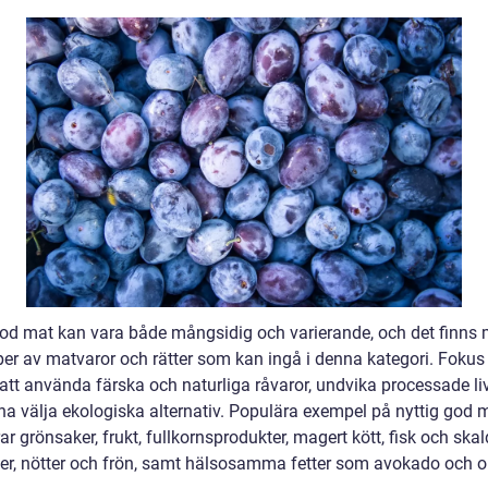
god mat kan vara både mångsidig och varierande, och det finns
per av matvaror och rätter som kan ingå i denna kategori. Fokus 
 att använda färska och naturliga råvaror, undvika processade l
na välja ekologiska alternativ. Populära exempel på nyttig god 
ar grönsaker, frukt, fullkornsprodukter, magert kött, fisk och skald
ter, nötter och frön, samt hälsosamma fetter som avokado och ol