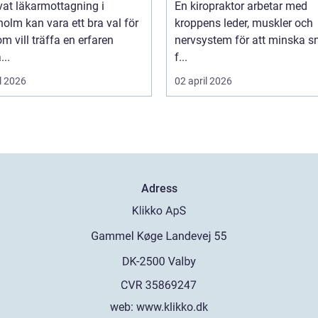
vat läkarmottagning i
En kiropraktor arbetar med
olm kan vara ett bra val för
kroppens leder, muskler och
m vill träffa en erfaren
nervsystem för att minska s
...
f...
l 2026
02 april 2026
Adress
web:
www.klikko.dk