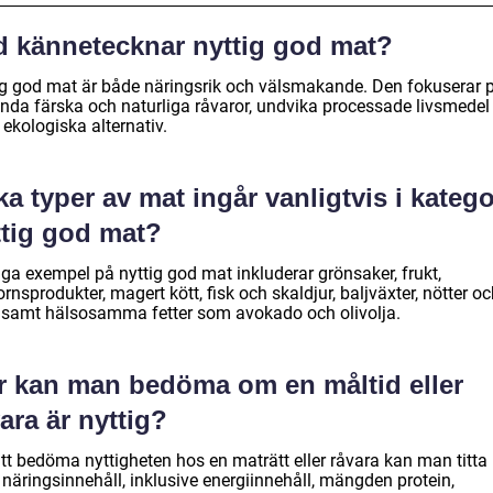
d kännetecknar nyttig god mat?
ig god mat är både näringsrik och välsmakande. Den fokuserar p
nda färska och naturliga råvaror, undvika processade livsmedel
 ekologiska alternativ.
ka typer av mat ingår vanligtvis i kateg
ttig god mat?
iga exempel på nyttig god mat inkluderar grönsaker, frukt,
ornsprodukter, magert kött, fisk och skaldjur, baljväxter, nötter o
, samt hälsosamma fetter som avokado och olivolja.
r kan man bedöma om en måltid eller
ara är nyttig?
att bedöma nyttigheten hos en maträtt eller råvara kan man titta
näringsinnehåll, inklusive energiinnehåll, mängden protein,