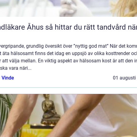
e Åhus så hittar du rätt tandvård nära
ergripande, grundlig översikt över ”nyttig god mat” När det ko
att äta hälsosamt finns det idag en uppsjö av olika kosttrender o
r att välja mellan. En viktig aspekt av hälsosam kost är att den i
ska vara näri...
 Vinde
01 augusti