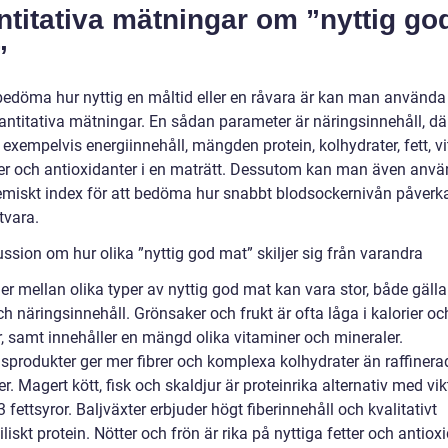
titativa mätningar om ”nyttig go
”
 bedöma hur nyttig en måltid eller en råvara är kan man använda
vantitativa mätningar. En sådan parameter är näringsinnehåll, d
å exempelvis energiinnehåll, mängden protein, kolhydrater, fett, v
er och antioxidanter i en maträtt. Dessutom kan man även anvä
emiskt index för att bedöma hur snabbt blodsockernivån påverk
tvara.
ssion om hur olika ”nyttig god mat” skiljer sig från varandra
er mellan olika typer av nyttig god mat kan vara stor, både gäll
 näringsinnehåll. Grönsaker och frukt är ofta låga i kalorier oc
r, samt innehåller en mängd olika vitaminer och mineraler.
nsprodukter ger mer fibrer och komplexa kolhydrater än raffinera
r. Magert kött, fisk och skaldjur är proteinrika alternativ med vik
fettsyror. Baljväxter erbjuder högt fiberinnehåll och kvalitativt
liskt protein. Nötter och frön är rika på nyttiga fetter och antioxi