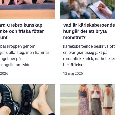
 Örebro kunskap,
Vad är kärleksberoende oc
ke och friska fötter
hur går det att bryta
runt
mönstret?
r bär kroppen genom
kärleksberoende beskrivs of
gens alla steg, men hamnar
en tvångsmässig jakt på
ängst ner på
romantisk kärlek, närhet eller
teringslistan. Mån...
bekräftelse...
i 2026
12 maj 2026