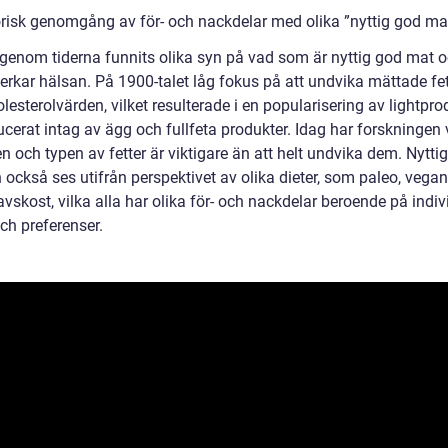
orisk genomgång av för- och nackdelar med olika ”nyttig god ma
 genom tiderna funnits olika syn på vad som är nyttig god mat o
erkar hälsan. På 1900-talet låg fokus på att undvika mättade fe
lesterolvärden, vilket resulterade i en popularisering av lightpro
cerat intag av ägg och fullfeta produkter. Idag har forskningen v
 och typen av fetter är viktigare än att helt undvika dem. Nytti
 också ses utifrån perspektivet av olika dieter, som paleo, vega
vskost, vilka alla har olika för- och nackdelar beroende på indi
ch preferenser.