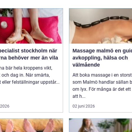
ecialist stockholm när
Massage malmö en guide till
rna behöver mer än vila
avkoppling, hälsa och
välmående
na bär hela kroppens vikt,
 och dag in. När smärta,
Att boka massage i en stors
t eller felställningar uppstår...
som Malmö handlar sällan 
om lyx. För många är det ett 
att h...
i 2026
02 juni 2026