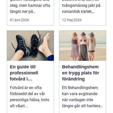
steg, men hamnar ofta
tvångsmässig jakt på
längst ner på
romantisk kärlek,
prioriteringslistan.
närhet eller
01 juni 2026
12 maj 2026
Mån...
bekräftelse...
En guide till
Behandlingshem
professionell
en trygg plats för
fotvård i
förändring
Helsingborg
Fotvård är en ofta
Ett Behandlingshem
förbisedd del av vår
kan vara avgörande
personliga hälsa, trots
när vardagen inte
att v&ari...
längre går att hantera
på egen hand. För