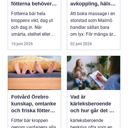
fötterna behöver
avkoppling, hälsa
mer än vila
och välmående
Fötterna bär hela
Att boka massage i en
kroppens vikt, dag ut
storstad som Malmö
och dag in. När
handlar sällan bara
smärta, stelhet eller
om lyx. För många är
felställningar uppstår...
det ett sätt att h...
16 juni 2026
02 juni 2026
Fotvård Örebro
Vad är
kunskap, omtanke
kärleksberoende
och friska fötter
och hur går det att
året runt
bryta mönstret?
Fötter bär kroppen
kärleksberoende
genom vardagens alla
beskrivs ofta som en