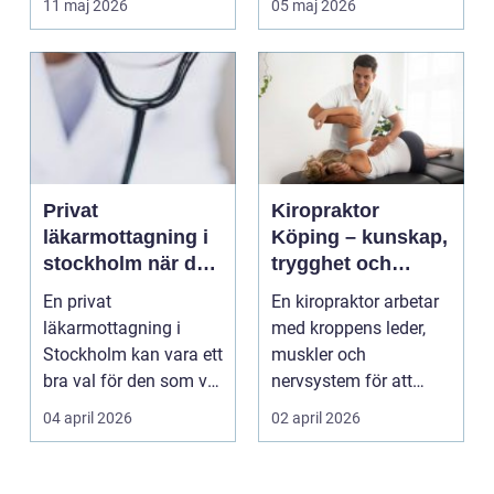
11 maj 2026
05 maj 2026
mån...
Privat
Kiropraktor
läkarmottagning i
Köping – kunskap,
stockholm när du
trygghet och
vill ha tid, trygghet
behandling som
En privat
En kiropraktor arbetar
och specialistvård
gör skillnad
läkarmottagning i
med kroppens leder,
Stockholm kan vara ett
muskler och
bra val för den som vill
nervsystem för att
träffa en erfaren
minska smärta, f...
04 april 2026
02 april 2026
specia...