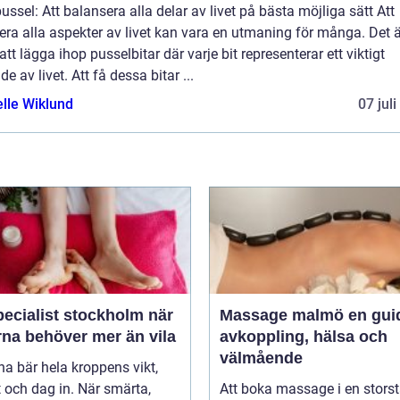
ussel: Att balansera alla delar av livet på bästa möjliga sätt Att
era alla aspekter av livet kan vara en utmaning för många. Det ä
tt lägga ihop pusselbitar där varje bit representerar ett viktigt
e av livet. Att få dessa bitar ...
elle Wiklund
07 jul
ecialist stockholm när
Massage malmö en guide till
rna behöver mer än vila
avkoppling, hälsa och
välmående
na bär hela kroppens vikt,
 och dag in. När smärta,
Att boka massage i en stors