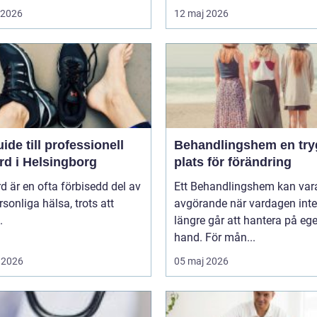
i 2026
12 maj 2026
ide till professionell
Behandlingshem en trygg
rd i Helsingborg
plats för förändring
d är en ofta förbisedd del av
Ett Behandlingshem kan var
rsonliga hälsa, trots att
avgörande när vardagen inte
.
längre går att hantera på eg
hand. För mån...
 2026
05 maj 2026