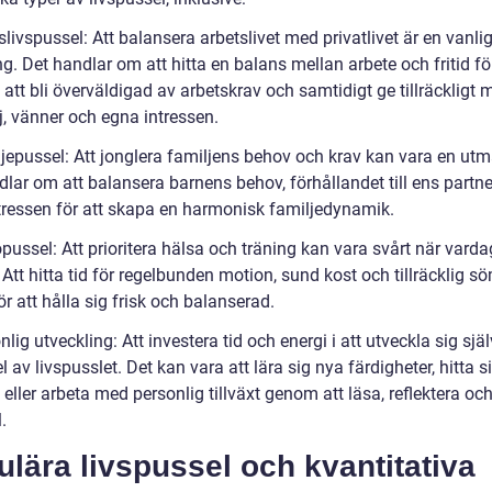
slivspussel: Att balansera arbetslivet med privatlivet är en vanli
. Det handlar om att hitta en balans mellan arbete och fritid för
att bli överväldigad av arbetskrav och samtidigt ge tillräckligt 
j, vänner och egna intressen.
ljepussel: Att jonglera familjens behov och krav kan vara en ut
dlar om att balansera barnens behov, förhållandet till ens partn
tressen för att skapa en harmonisk familjedynamik.
pussel: Att prioritera hälsa och träning kan vara svårt när varda
 Att hitta tid för regelbunden motion, sund kost och tillräcklig s
för att hålla sig frisk och balanserad.
nlig utveckling: Att investera tid och energi i att utveckla sig själ
el av livspusslet. Det kan vara att lära sig nya färdigheter, hitta s
eller arbeta med personlig tillväxt genom att läsa, reflektera oc
.
lära livspussel och kvantitativa