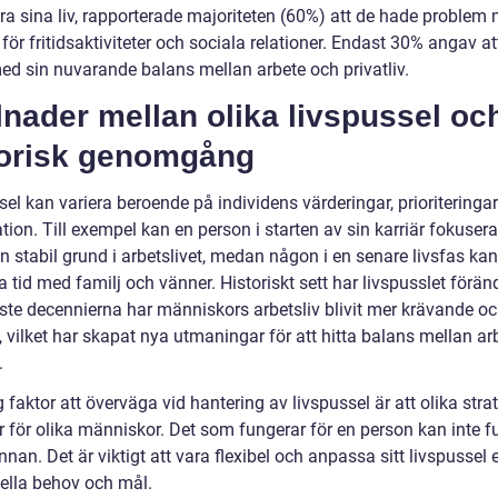
ra sina liv, rapporterade majoriteten (60%) att de hade problem 
d för fritidsaktiviteter och sociala relationer. Endast 30% angav at
ed sin nuvarande balans mellan arbete och privatliv.
lnader mellan olika livspussel oc
torisk genomgång
el kan variera beroende på individens värderingar, prioriteringa
ation. Till exempel kan en person i starten av sin karriär fokusera
 stabil grund i arbetslivet, medan någon i en senare livsfas kan
ra tid med familj och vänner. Historiskt sett har livspusslet föränd
ste decennierna har människors arbetsliv blivit mer krävande o
t, vilket har skapat nya utmaningar för att hitta balans mellan a
.
g faktor att överväga vid hantering av livspussel är att olika stra
r för olika människor. Det som fungerar för en person kan inte 
nnan. Det är viktigt att vara flexibel och anpassa sitt livspussel 
uella behov och mål.