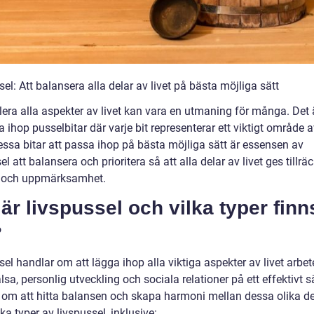
el: Att balansera alla delar av livet på bästa möjliga sätt
glera alla aspekter av livet kan vara en utmaning för många. Det
a ihop pusselbitar där varje bit representerar ett viktigt område av
essa bitar att passa ihop på bästa möjliga sätt är essensen av
el att balansera och prioritera så att alla delar av livet ges tillräc
 och uppmärksamhet.
är livspussel och vilka typer finn
?
el handlar om att lägga ihop alla viktiga aspekter av livet arbete
hälsa, personlig utveckling och sociala relationer på ett effektivt s
 om att hitta balansen och skapa harmoni mellan dessa olika de
ika typer av livspussel, inklusive: