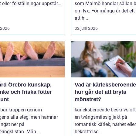
t eller felställningar uppstår...
som Malmö handlar sällan 
om lyx. För många är det ett 
att h...
i 2026
02 juni 2026
 Örebro kunskap,
Vad är kärleksberoende oc
ke och friska fötter
hur går det att bryta
runt
mönstret?
r bär kroppen genom
kärleksberoende beskrivs of
gens alla steg, men hamnar
en tvångsmässig jakt på
ängst ner på
romantisk kärlek, närhet eller
teringslistan. Mån...
bekräftelse...