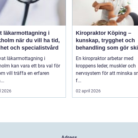
t läkarmottagning i
Kiropraktor Köping –
 du vill ha tid,
kunskap, trygghet och
het och specialistvård
behandling som gör ski
vat läkarmottagning i
En kiropraktor arbetar med
olm kan vara ett bra val för
kroppens leder, muskler och
m vill träffa en erfaren
nervsystem för att minska s
...
f...
l 2026
02 april 2026
Adress