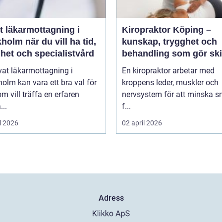
t läkarmottagning i
Kiropraktor Köping –
 du vill ha tid,
kunskap, trygghet och
het och specialistvård
behandling som gör ski
vat läkarmottagning i
En kiropraktor arbetar med
olm kan vara ett bra val för
kroppens leder, muskler och
m vill träffa en erfaren
nervsystem för att minska s
...
f...
l 2026
02 april 2026
Adress