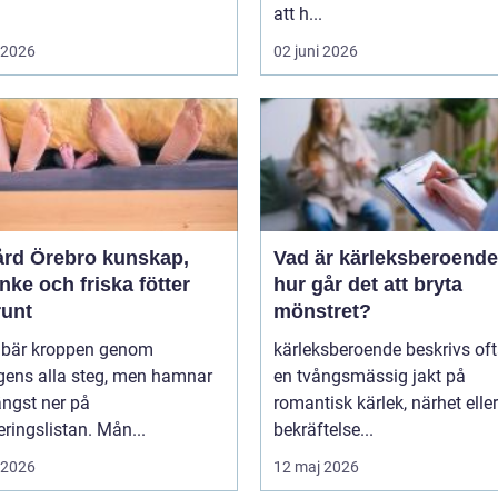
att h...
i 2026
02 juni 2026
 Örebro kunskap,
Vad är kärleksberoende oc
ke och friska fötter
hur går det att bryta
runt
mönstret?
r bär kroppen genom
kärleksberoende beskrivs of
gens alla steg, men hamnar
en tvångsmässig jakt på
ängst ner på
romantisk kärlek, närhet eller
teringslistan. Mån...
bekräftelse...
i 2026
12 maj 2026