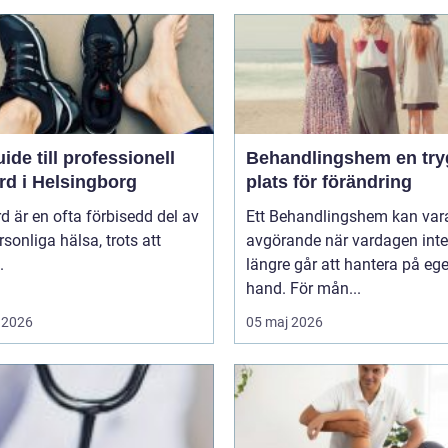
ide till professionell
Behandlingshem en trygg
rd i Helsingborg
plats för förändring
d är en ofta förbisedd del av
Ett Behandlingshem kan var
rsonliga hälsa, trots att
avgörande när vardagen inte
.
längre går att hantera på eg
hand. För mån...
 2026
05 maj 2026