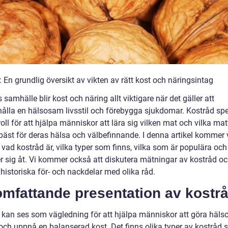
 En grundlig översikt av vikten av rätt kost och näringsintag
 samhälle blir kost och näring allt viktigare när det gäller att
hålla en hälsosam livsstil och förebygga sjukdomar. Kostråd spe
roll för att hjälpa människor att lära sig vilken mat och vilka ma
bäst för deras hälsa och välbefinnande. I denna artikel kommer v
 vad kostråd är, vilka typer som finns, vilka som är populära och
jer sig åt. Vi kommer också att diskutera mätningar av kostråd o
historiska för- och nackdelar med olika råd.
omfattande presentation av kostr
 kan ses som vägledning för att hjälpa människor att göra hä
och uppnå en balanserad kost. Det finns olika typer av kostråd