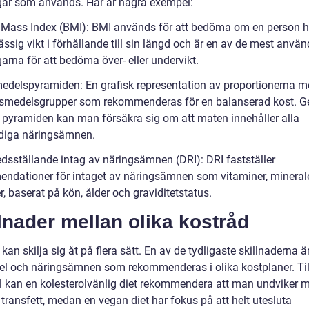
ar som används. Här är några exempel:
 Mass Index (BMI): BMI används för att bedöma om en person h
ssig vikt i förhållande till sin längd och är en av de mest anvä
arna för att bedöma över- eller undervikt.
medelspyramiden: En grafisk representation av proportionerna m
ivsmedelsgrupper som rekommenderas för en balanserad kost. 
ja pyramiden kan man försäkra sig om att maten innehåller alla
diga näringsämnen.
redsställande intag av näringsämnen (DRI): DRI fastställer
ndationer för intaget av näringsämnen som vitaminer, mineral
r, baserat på kön, ålder och graviditetstatus.
lnader mellan olika kostråd
kan skilja sig åt på flera sätt. En av de tydligaste skillnaderna är
el och näringsämnen som rekommenderas i olika kostplaner. Til
 kan en kolesterolvänlig diet rekommendera att man undviker m
 transfett, medan en vegan diet har fokus på att helt utesluta