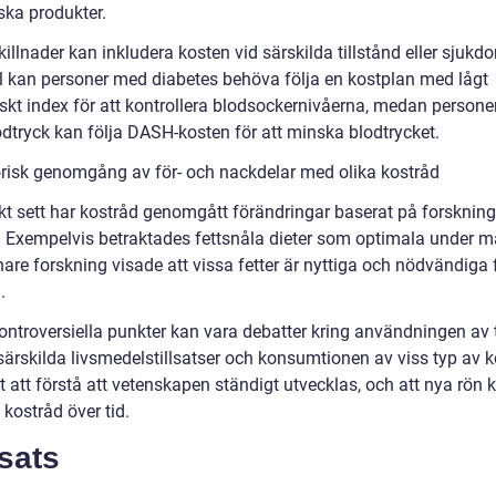
ska produkter.
illnader kan inkludera kosten vid särskilda tillstånd eller sjukdo
 kan personer med diabetes behöva följa en kostplan med lågt
skt index för att kontrollera blodsockernivåerna, medan person
odtryck kan följa DASH-kosten för att minska blodtrycket.
orisk genomgång av för- och nackdelar med olika kostråd
skt sett har kostråd genomgått förändringar baserat på forsknin
. Exempelvis betraktades fettsnåla dieter som optimala under m
are forskning visade att vissa fetter är nyttiga och nödvändiga 
.
ntroversiella punkter kan vara debatter kring användningen av ti
särskilda livsmedelstillsatser och konsumtionen av viss typ av k
gt att förstå att vetenskapen ständigt utvecklas, och att nya rön 
kostråd över tid.
sats