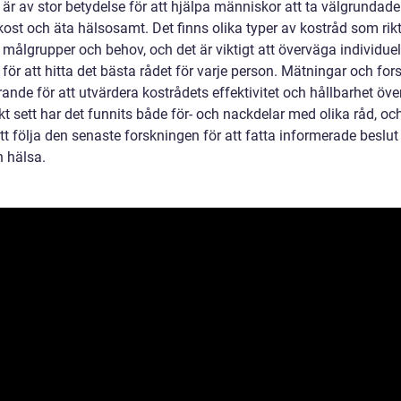
är av stor betydelse för att hjälpa människor att ta välgrundade
ost och äta hälsosamt. Det finns olika typer av kostråd som rikt
ka målgrupper och behov, och det är viktigt att överväga individuel
 för att hitta det bästa rådet för varje person. Mätningar och for
ande för att utvärdera kostrådets effektivitet och hållbarhet över
kt sett har det funnits både för- och nackdelar med olika råd, och
att följa den senaste forskningen för att fatta informerade beslu
h hälsa.