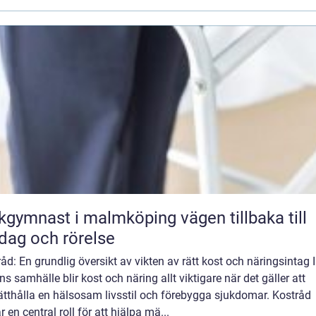
ymnast i malmköping vägen tillbaka till
dag och rörelse
åd: En grundlig översikt av vikten av rätt kost och näringsintag I
s samhälle blir kost och näring allt viktigare när det gäller att
ätthålla en hälsosam livsstil och förebygga sjukdomar. Kostråd
r en central roll för att hjälpa mä...