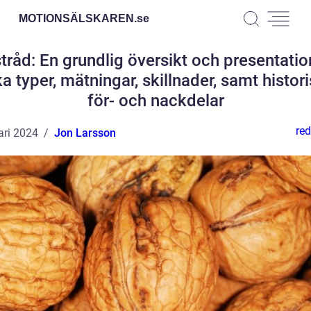
MOTIONSÄLSKAREN.
se
tråd: En grundlig översikt och presentatio
ka typer, mätningar, skillnader, samt histor
för- och nackdelar
red
ari 2024
Jon Larsson