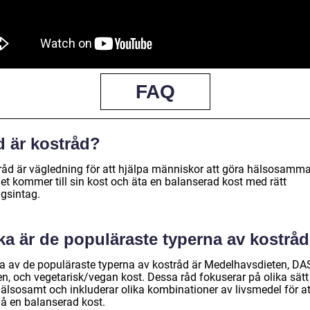
FAQ
d är kostråd?
råd är vägledning för att hjälpa människor att göra hälsosamma
det kommer till sin kost och äta en balanserad kost med rätt
ngsintag.
ka är de populäraste typerna av kostrå
a av de populäraste typerna av kostråd är Medelhavsdieten, DA
n, och vegetarisk/vegan kost. Dessa råd fokuserar på olika sätt 
hälsosamt och inkluderar olika kombinationer av livsmedel för at
å en balanserad kost.