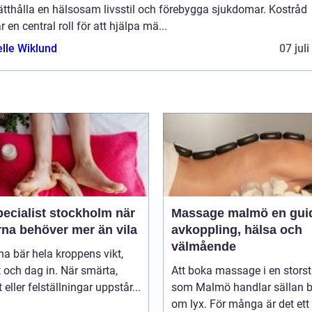
ätthålla en hälsosam livsstil och förebygga sjukdomar. Kostråd
r en central roll för att hjälpa mä...
elle Wiklund
07 jul
ecialist stockholm när
Massage malmö en guide till
rna behöver mer än vila
avkoppling, hälsa och
välmående
na bär hela kroppens vikt,
 och dag in. När smärta,
Att boka massage i en stors
t eller felställningar uppstår...
som Malmö handlar sällan 
om lyx. För många är det ett 