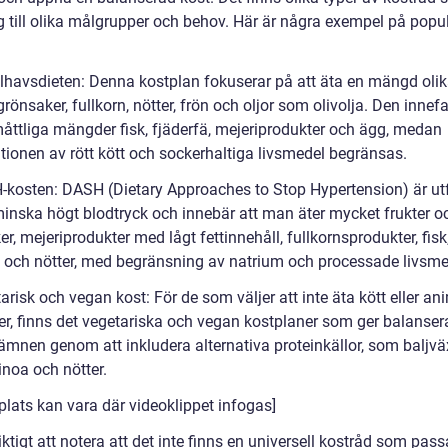
ig till olika målgrupper och behov. Här är några exempel på popu
:
lhavsdieten: Denna kostplan fokuserar på att äta en mängd oli
 grönsaker, fullkorn, nötter, frön och oljor som olivolja. Den innefa
åttliga mängder fisk, fjäderfä, mejeriprodukter och ägg, medan
ionen av rött kött och sockerhaltiga livsmedel begränsas.
-kosten: DASH (Dietary Approaches to Stop Hypertension) är u
 minska högt blodtryck och innebär att man äter mycket frukter o
r, mejeriprodukter med lågt fettinnehåll, fullkornsprodukter, fisk
ä och nötter, med begränsning av natrium och processade livsme
arisk och vegan kost: För de som väljer att inte äta kött eller an
er, finns det vegetariska och vegan kostplaner som ger balanse
ämnen genom att inkludera alternativa proteinkällor, som baljväx
inoa och nötter.
plats kan vara där videoklippet infogas]
iktigt att notera att det inte finns en universell kostråd som passa