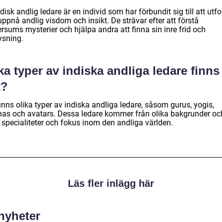
disk andlig ledare är en individ som har förbundit sig till att utf
ppnå andlig visdom och insikt. De strävar efter att förstå
rsums mysterier och hjälpa andra att finna sin inre frid och
ysning.
ka typer av indiska andliga ledare finns
t?
inns olika typer av indiska andliga ledare, såsom gurus, yogis,
has och avatars. Dessa ledare kommer från olika bakgrunder oc
 specialiteter och fokus inom den andliga världen.
Läs fler inlägg här
 nyheter