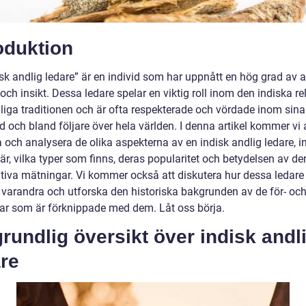
oduktion
sk andlig ledare” är en individ som har uppnått en hög grad av a
ch insikt. Dessa ledare spelar en viktig roll inom den indiska re
liga traditionen och är ofta respekterade och vördade inom sina
 och bland följare över hela världen. I denna artikel kommer vi 
 och analysera de olika aspekterna av en indisk andlig ledare, i
är, vilka typer som finns, deras popularitet och betydelsen av de
tiva mätningar. Vi kommer också att diskutera hur dessa ledare s
n varandra och utforska den historiska bakgrunden av de för- oc
ar som är förknippade med dem. Låt oss börja.
rundlig översikt över indisk andl
re