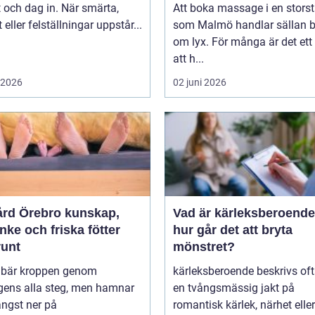
 och dag in. När smärta,
Att boka massage i en stors
t eller felställningar uppstår...
som Malmö handlar sällan 
om lyx. För många är det ett 
att h...
i 2026
02 juni 2026
 Örebro kunskap,
Vad är kärleksberoende oc
ke och friska fötter
hur går det att bryta
runt
mönstret?
r bär kroppen genom
kärleksberoende beskrivs of
gens alla steg, men hamnar
en tvångsmässig jakt på
ängst ner på
romantisk kärlek, närhet eller