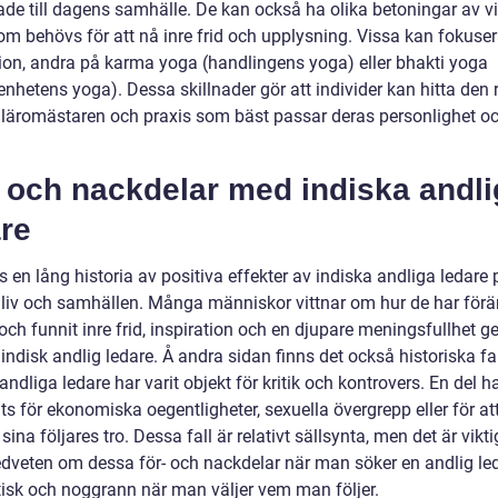
de till dagens samhälle. De kan också ha olika betoningar av vi
om behövs för att nå inre frid och upplysning. Vissa kan fokuse
ion, andra på karma yoga (handlingens yoga) eller bhakti yoga
nhetens yoga). Dessa skillnader gör att individer kan hitta den 
 läromästaren och praxis som bäst passar deras personlighet o
 och nackdelar med indiska andli
re
s en lång historia av positiva effekter av indiska andliga ledare
s liv och samhällen. Många människor vittnar om hur de har förä
 och funnit inre frid, inspiration och en djupare meningsfullhet 
 indisk andlig ledare. Å andra sidan finns det också historiska fa
andliga ledare har varit objekt för kritik och kontrovers. En del h
s för ekonomiska oegentligheter, sexuella övergrepp eller för at
 sina följares tro. Dessa fall är relativt sällsynta, men det är vikti
dveten om dessa för- och nackdelar när man söker en andlig le
itisk och noggrann när man väljer vem man följer.