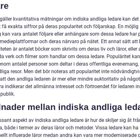
re
 gäller kvantitativa mätningar om indiska andliga ledare kan det
t få exakta siffror på deras popularitet och följarskap. En möjlig
 kan vara antalet följare eller anhängare som dessa ledare har 
 medieplattformar och deras närvaro på nätet. Ett annat sätt at
teten är antalet böcker som skrivits om deras liv och läror, eller 
da verk och filmer som handlar om dessa ledare. Populäritet ka
enom antalet personer som deltar i deras offentliga evenemang, r
dliga resor. Men det bör noteras att popularitet inte nödvändigtvi
att den andliga ledaren är mer eller mindre auktoritativ på något 
ra indikerar det allmänna intresset och förtroendet för ledaren 
publik.
lnader mellan indiska andliga led
ssant aspekt av indiska andliga ledare är hur de skiljer sig åt frå
a, både i termer av deras läror och metoder. Vissa ledare kan ha
onellt influerade läror medan andra kan vara mer moderniserade 