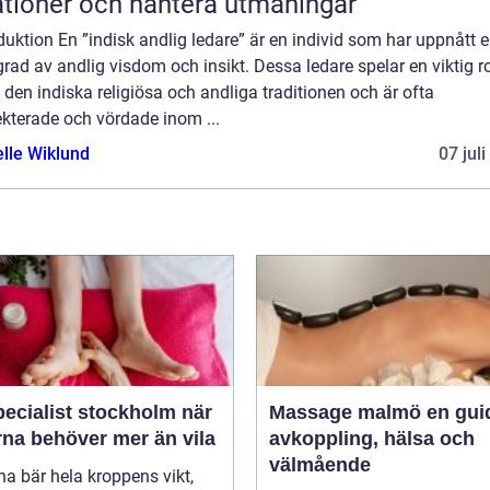
ationer och hantera utmaningar
duktion En ”indisk andlig ledare” är en individ som har uppnått 
rad av andlig visdom och insikt. Dessa ledare spelar en viktig ro
den indiska religiösa och andliga traditionen och är ofta
kterade och vördade inom ...
elle Wiklund
07 jul
ecialist stockholm när
Massage malmö en guide till
rna behöver mer än vila
avkoppling, hälsa och
välmående
na bär hela kroppens vikt,