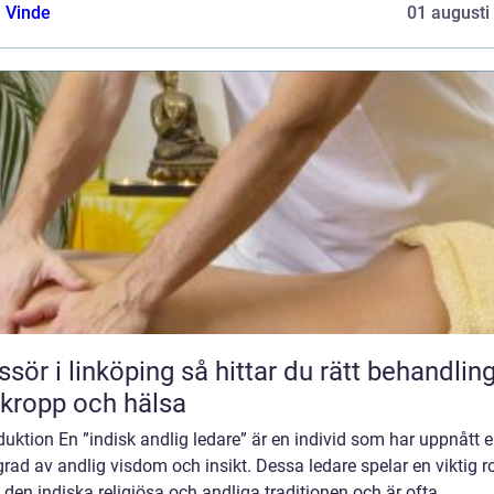
 Vinde
01 augusti
 linköping så hittar du rätt behandling
 kropp och hälsa
duktion En ”indisk andlig ledare” är en individ som har uppnått 
rad av andlig visdom och insikt. Dessa ledare spelar en viktig ro
den indiska religiösa och andliga traditionen och är ofta