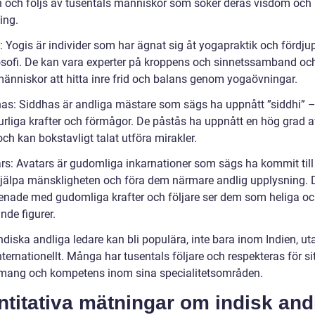
on och följs av tusentals människor som söker deras visdom och
ing.
: Yogis är individer som har ägnat sig åt yogapraktik och fördjup
osofi. De kan vara experter på kroppens och sinnetssamband oc
människor att hitta inre frid och balans genom yogaövningar.
has: Siddhas är andliga mästare som sägs ha uppnått ”siddhi” 
urliga krafter och förmågor. De påstås ha uppnått en hög grad a
och kan bokstavligt talat utföra mirakler.
ars: Avatars är gudomliga inkarnationer som sägs ha kommit till
 hjälpa mänskligheten och föra dem närmare andlig upplysning. 
renade med gudomliga krafter och följare ser dem som heliga o
nde figurer.
diska andliga ledare kan bli populära, inte bara inom Indien, ut
ternationellt. Många har tusentals följare och respekteras för si
ang och kompetens inom sina specialitetsområden.
titativa mätningar om indisk and