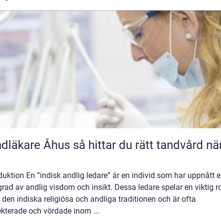
e Åhus så hittar du rätt tandvård nära
duktion En ”indisk andlig ledare” är en individ som har uppnått 
rad av andlig visdom och insikt. Dessa ledare spelar en viktig ro
den indiska religiösa och andliga traditionen och är ofta
kterade och vördade inom ...