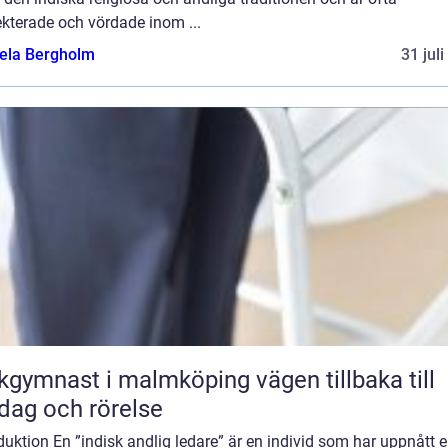
kterade och vördade inom ...
ela Bergholm
31 jul
ymnast i malmköping vägen tillbaka till
dag och rörelse
duktion En ”indisk andlig ledare” är en individ som har uppnått 