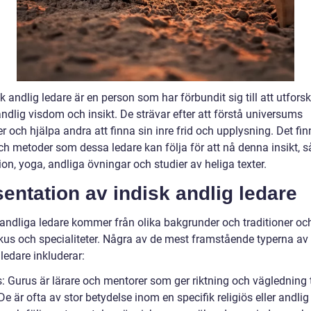
k andlig ledare är en person som har förbundit sig till att utfors
ndlig visdom och insikt. De strävar efter att förstå universums
r och hjälpa andra att finna sin inre frid och upplysning. Det fin
ch metoder som dessa ledare kan följa för att nå denna insikt, 
on, yoga, andliga övningar och studier av heliga texter.
entation av indisk andlig ledare
 andliga ledare kommer från olika bakgrunder och traditioner oc
okus och specialiteter. Några av de mest framstående typerna av
ledare inkluderar:
: Gurus är lärare och mentorer som ger riktning och vägledning t
 De är ofta av stor betydelse inom en specifik religiös eller andlig