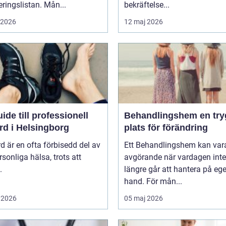
teringslistan. Mån...
bekräftelse...
i 2026
12 maj 2026
ide till professionell
Behandlingshem en trygg
rd i Helsingborg
plats för förändring
d är en ofta förbisedd del av
Ett Behandlingshem kan var
rsonliga hälsa, trots att
avgörande när vardagen inte
.
längre går att hantera på eg
hand. För mån...
 2026
05 maj 2026