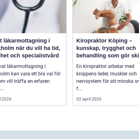
t läkarmottagning i
Kiropraktor Köping –
 du vill ha tid,
kunskap, trygghet och
het och specialistvård
behandling som gör ski
vat läkarmottagning i
En kiropraktor arbetar med
olm kan vara ett bra val för
kroppens leder, muskler och
m vill träffa en erfaren
nervsystem för att minska s
...
f...
l 2026
02 april 2026