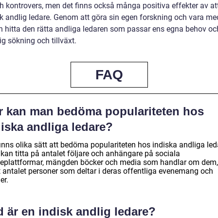
ch kontrovers, men det finns också många positiva effekter av att
sk andlig ledare. Genom att göra sin egen forskning och vara m
 hitta den rätta andliga ledaren som passar ens egna behov oc
ig sökning och tillväxt.
FAQ
r kan man bedöma populariteten hos
iska andliga ledare?
inns olika sätt att bedöma populariteten hos indiska andliga led
kan titta på antalet följare och anhängare på sociala
eplattformar, mängden böcker och media som handlar om dem,
 antalet personer som deltar i deras offentliga evenemang och
er.
 är en indisk andlig ledare?