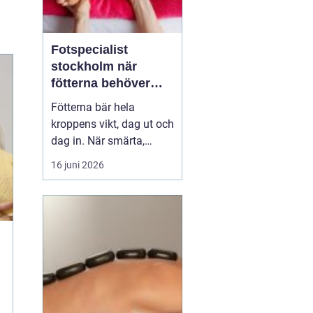
Fotspecialist
stockholm när
fötterna behöver
mer än vila
Fötterna bär hela
kroppens vikt, dag ut och
dag in. När smärta,
stelhet eller
16 juni 2026
felställningar uppstår
märks det ofta direkt i
vardagen vid varje steg, i
varje trappa, under varje
promenad. Många
väntar länge innan de
söker hjälp, trots att tidig
utre...