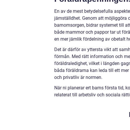
En av de mest betydelsefulla aspekter
jämställdhet. Genom att möjliggöra o
barnomsorgen, bidrar systemet till 
både mammor och pappor tar ut föräldr
en mer jämlik fördelning av obetalt 
Det är därför av yttersta vikt att sam
förmån. Med rätt information och med
föräldraledighet, vilket i längden gag
båda föräldrarna kan leda till ett me
och privatliv är normen.
När ni planerar ert barns första tid,
relaterat till arbetsliv och sociala rä