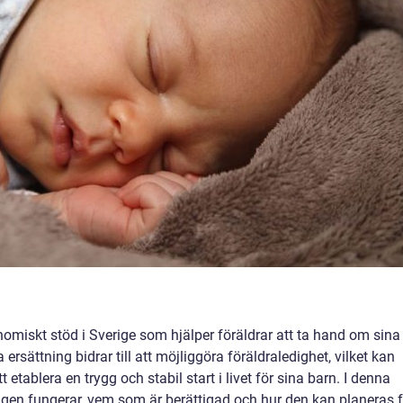
onomiskt stöd i Sverige som hjälper föräldrar att ta hand om sina
rsättning bidrar till att möjliggöra föräldraledighet, vilket kan
etablera en trygg och stabil start i livet för sina barn. I denna
ingen fungerar, vem som är berättigad och hur den kan planeras f