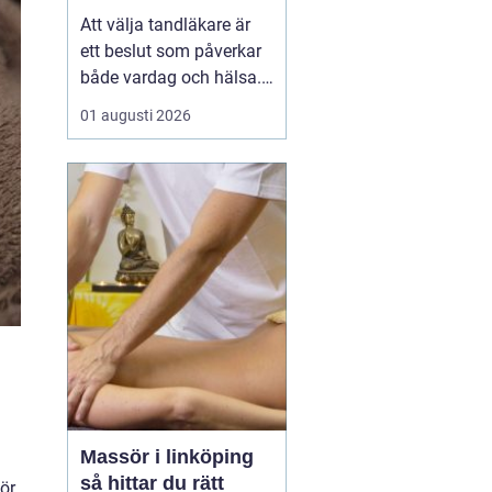
Att välja tandläkare är
ett beslut som påverkar
både vardag och hälsa.
Den som söker
01 augusti 2026
tandläkare åhus
vill ofta
ha mer än bara någon
som lagar hål. En trygg
kontakt, rimliga
väntetider och en lugn
miljö ...
Massör i linköping
så hittar du rätt
ör