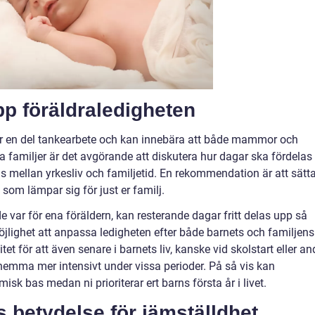
pp föräldraledigheten
ver en del tankearbete och kan innebära att både mammor och
 familjer är det avgörande att diskutera hur dagar ska fördelas
ns mellan yrkesliv och familjetid. En rekommendation är att sätt
som lämpar sig för just er familj.
 var för ena föräldern, kan resterande dagar fritt delas upp så
öjlighet att anpassa ledigheten efter både barnets och familjens
et för att även senare i barnets liv, kanske vid skolstart eller an
 hemma mer intensivt under vissa perioder. På så vis kan
sk bas medan ni prioriterar ert barns första år i livet.
 betydelse för jämställdhet