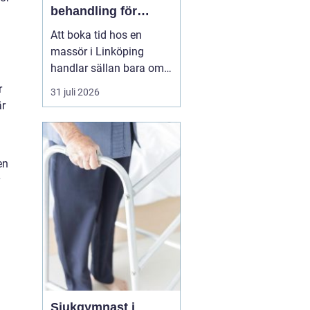
behandling för
kropp och hälsa
Att boka tid hos en
massör i Linköping
handlar sällan bara om
att unna sig något skönt.
r
31 juli 2026
För många är massage
är
ett viktigt stöd i
vardagen för att orka
arbeta, träna och leva ett
en
aktivt liv utan ständig
värk. En genomtänkt
massage kan minska
spänningar...
Sjukgymnast i