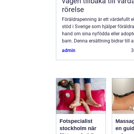
vägen tillbaka till var
rörelse
Föräldrapenning är ett värdefullt
stöd i Sverige som hjälper föräldra
hand om sina nyfödda eller adopt
barn. Denna ersättning bidrar till a
möjliggöra förä...
admin
3
Fotspecialist
Massa
stockholm när
en guide