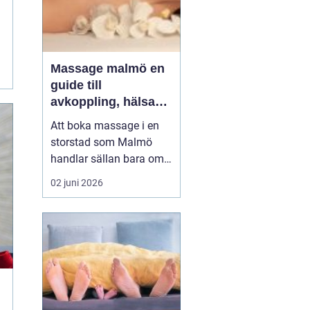
Massage malmö en
guide till
avkoppling, hälsa
och välmående
Att boka massage i en
storstad som Malmö
handlar sällan bara om
lyx. För många är det ett
02 juni 2026
sätt att hantera
stillasittande jobb,
långvarig smärta eller
stress som aldrig verkar
ge med sig. Samtidigt
växer intresset för både
klassisk svensk
massage och...