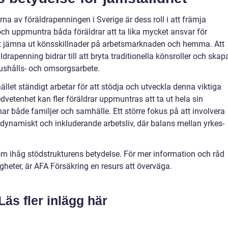
na av föräldrapenningen i Sverige är dess roll i att främja
ch uppmuntra båda föräldrar att ta lika mycket ansvar för
att jämna ut könsskillnader på arbetsmarknaden och hemma. Att
apenning bidrar till att bryta traditionella könsroller och skap
hushålls- och omsorgsarbete.
hället ständigt arbetar för att stödja och utveckla denna viktiga
vetenhet kan fler föräldrar uppmuntras att ta ut hela sin
nar både familjer och samhälle. Ett större fokus på att involvera
r dynamiskt och inkluderande arbetsliv, där balans mellan yrkes-
 kom ihåg stödstrukturens betydelse. För mer information och råd
ttigheter, är AFA Försäkring en resurs att överväga.
Läs fler inlägg här