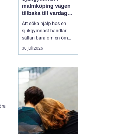
malmköping vägen
tillbaka till vardag
och rörelse
Att söka hjälp hos en
sjukgymnast handlar
sällan bara om en öm
muskel eller en stel
30 juli 2026
nacke. För många
handlar det om att
kunna arbeta, orka med
vardagen, fortsätta med
a
sin idrott eller behålla
självständighet efter en
skada eller sjukdom. I en
mindre ...
dra