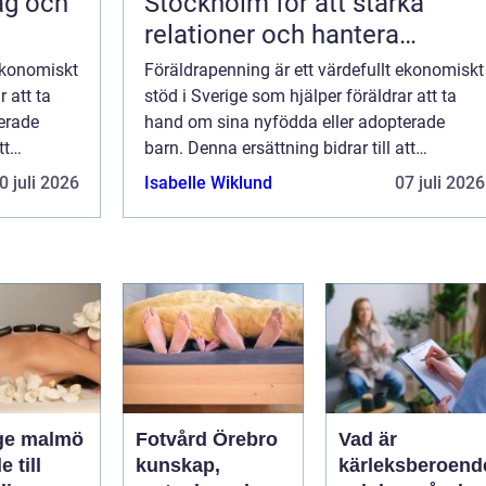
dag och
Stockholm för att stärka
relationer och hantera
utmaningar
 ekonomiskt
Föräldrapenning är ett värdefullt ekonomiskt
r att ta
stöd i Sverige som hjälper föräldrar att ta
erade
hand om sina nyfödda eller adopterade
tt
barn. Denna ersättning bidrar till att
möjliggöra förä...
0 juli 2026
Isabelle Wiklund
07 juli 2026
ge malmö
Fotvård Örebro
Vad är
 till
kunskap,
kärleksberoend