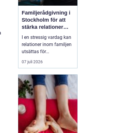
Familjerådgivning i
Stockholm för att
stärka relationer
a
och hantera
I en stressig vardag kan
utmaningar
relationer inom familjen
utsättas för
påfrestningar och
07 juli 2026
konflikter.
Familjerådgivning
Stockholm
erbjuder stöd
och verktyg för a...