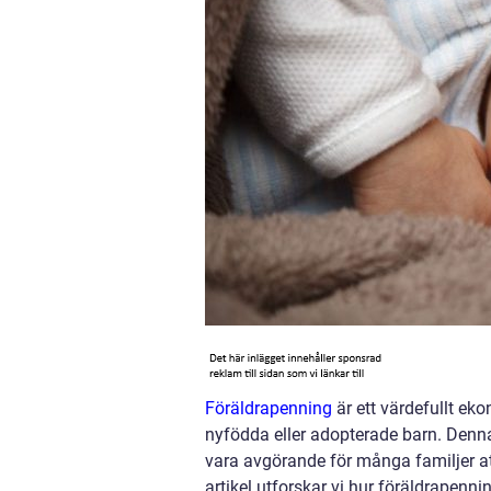
Föräldrapenning
är ett värdefullt ek
nyfödda eller adopterade barn. Denna e
vara avgörande för många familjer att 
artikel utforskar vi hur föräldrapenn