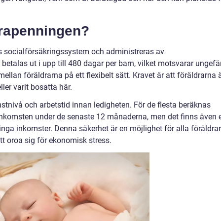
drapenningen?
s socialförsäkringssystem och administreras av
etalas ut i upp till 480 dagar per barn, vilket motsvarar ungefä
lan föräldrarna på ett flexibelt sätt. Kravet är att föräldrarna 
ler varit bosatta här.
stnivå och arbetstid innan ledigheten. För de flesta beräknas
inkomsten under de senaste 12 månaderna, men det finns även 
 inga inkomster. Denna säkerhet är en möjlighet för alla föräldrar
att oroa sig för ekonomisk stress.