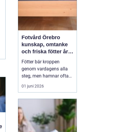
Fotvård Örebro
kunskap, omtanke
och friska fötter året
runt
Fötter bär kroppen
genom vardagens alla
steg, men hamnar ofta
längst ner på
01 juni 2026
prioriteringslistan.
Många söker hjälp först
när problemen redan gör
ont, skaver eller
begränsar vardagen.
Med
genomtänkt fotvård
e