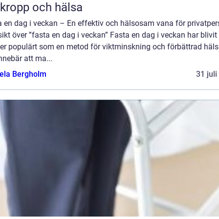
 kropp och hälsa
a en dag i veckan – En effektiv och hälsosam vana för privatper
ikt över ”fasta en dag i veckan” Fasta en dag i veckan har blivit
er populärt som en metod för viktminskning och förbättrad häls
nnebär att ma...
ela Bergholm
31 jul