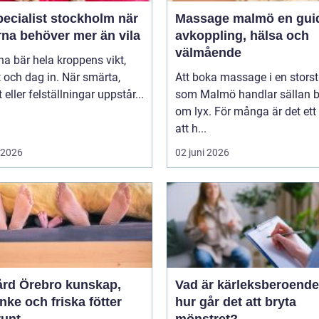
ecialist stockholm när
Massage malmö en guide till
rna behöver mer än vila
avkoppling, hälsa och
välmående
na bär hela kroppens vikt,
 och dag in. När smärta,
Att boka massage i en stors
t eller felställningar uppstår...
som Malmö handlar sällan 
om lyx. För många är det ett 
att h...
i 2026
02 juni 2026
 Örebro kunskap,
Vad är kärleksberoende oc
ke och friska fötter
hur går det att bryta
runt
mönstret?