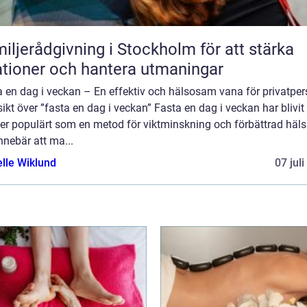
iljerådgivning i Stockholm för att stärka
ationer och hantera utmaningar
a en dag i veckan – En effektiv och hälsosam vana för privatper
ikt över ”fasta en dag i veckan” Fasta en dag i veckan har blivit
er populärt som en metod för viktminskning och förbättrad häls
nnebär att ma...
elle Wiklund
07 jul