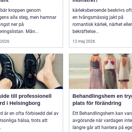
r bär kroppen genom
kärleksberoende beskrivs of
gens alla steg, men hamnar
en tvångsmässig jakt på
ängst ner på
romantisk kärlek, närhet eller
teringslistan. Mån...
bekräftelse...
i 2026
12 maj 2026
ide till professionell
Behandlingshem en trygg
rd i Helsingborg
plats för förändring
d är en ofta förbisedd del av
Ett Behandlingshem kan var
rsonliga hälsa, trots att
avgörande när vardagen inte
.
längre går att hantera på eg