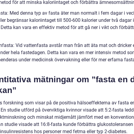
metod för att minska kaloriintaget och förbättra ämnesomsättni
fasta: Med denna typ av fasta äter man normalt i fem dagar i ve
ller begränsar kaloriintaget till 500-600 kalorier under två dagar i
Detta kan vara en effektiv metod för att gå ner i vikt och förbätt
enfasta: Vid vattenfasta avstår man från att äta mat och dricker
under hela fastedagen. Detta kan vara en mer intensiv metod s
nderas under medicinsk övervakning eller för mer erfarna fast
.
titativa mätningar om ”fasta en d
kan”
ns forskning som visar på de positiva hälsoeffekterna av fasta e
En studie utförd på överviktiga kvinnor visade att 5:2-fasta ledde
viktminskning och minskat midjemått jämfört med en konventionel
n studie visade att 16:8-fasta kunde förbättra glukostoleransen
insulinresistens hos personer med fetma eller typ 2-diabetes.