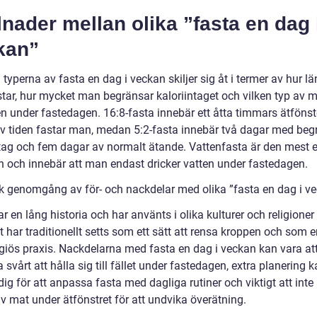
lnader mellan olika ”fasta en dag 
kan”
 typerna av fasta en dag i veckan skiljer sig åt i termer av hur l
tar, hur mycket man begränsar kaloriintaget och vilken typ av 
ten under fastedagen. 16:8-fasta innebär ett åtta timmars ätföns
av tiden fastar man, medan 5:2-fasta innebär två dagar med beg
ntag och fem dagar av normalt ätande. Vattenfasta är den mest 
 och innebär att man endast dricker vatten under fastedagen.
sk genomgång av för- och nackdelar med olika ”fasta en dag i v
r en lång historia och har använts i olika kulturer och religioner
t har traditionellt setts som ett sätt att rensa kroppen och som 
ligiös praxis. Nackdelarna med fasta en dag i veckan kan vara at
 svårt att hålla sig till fället under fastedagen, extra planering 
g för att anpassa fasta med dagliga rutiner och viktigt att inte b
v mat under ätfönstret för att undvika överätning.