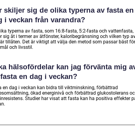
 skiljer sig de olika typerna av fasta en
g i veckan från varandra?
ika typerna av fasta, som 16:8-fasta, 5:2-fasta och vattenfasta,
er sig åt i termer av ätfönster, kaloribegränsning och vilken typ 
r tillåten. Det är viktigt att välja den metod som passar bäst fö
mål och livsstil.
ka hälsofördelar kan jag förvänta mig a
 fasta en dag i veckan?
 en dag i veckan kan bidra till viktminskning, förbättrad
somsättning, ökad energinivå och förbättrad glukostolerans o
inresistens. Studier har visat att fasta kan ha positiva effekter p
an.