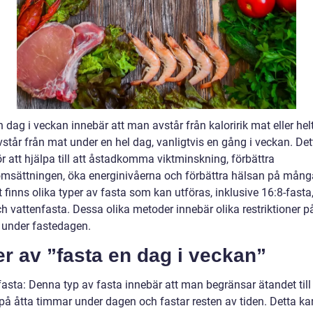
 dag i veckan innebär att man avstår från kaloririk mat eller hel
vstår från mat under en hel dag, vanligtvis en gång i veckan. De
r att hjälpa till att åstadkomma viktminskning, förbättra
sättningen, öka energinivåerna och förbättra hälsan på många
t finns olika typer av fasta som kan utföras, inklusive 16:8-fasta,
h vattenfasta. Dessa olika metoder innebär olika restriktioner p
 under fastedagen.
r av ”fasta en dag i veckan”
fasta: Denna typ av fasta innebär att man begränsar ätandet till 
 på åtta timmar under dagen och fastar resten av tiden. Detta ka