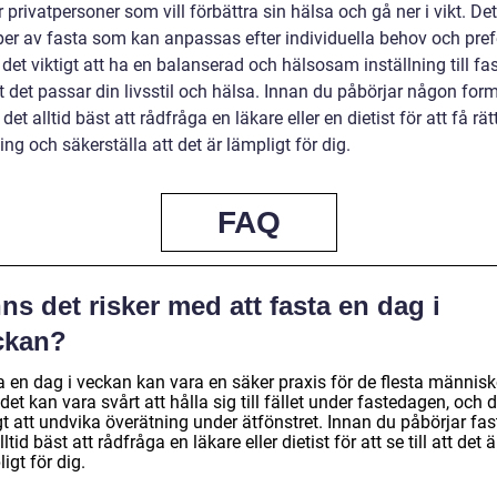
 privatpersoner som vill förbättra sin hälsa och gå ner i vikt. Det
yper av fasta som kan anpassas efter individuella behov och pref
det viktigt att ha en balanserad och hälsosam inställning till fa
att det passar din livsstil och hälsa. Innan du påbörjar någon for
 det alltid bäst att rådfråga en läkare eller en dietist för att få rät
ng och säkerställa att det är lämpligt för dig.
FAQ
ns det risker med att fasta en dag i
ckan?
a en dag i veckan kan vara en säker praxis för de flesta människ
et kan vara svårt att hålla sig till fället under fastedagen, och d
gt att undvika överätning under ätfönstret. Innan du påbörjar fas
lltid bäst att rådfråga en läkare eller dietist för att se till att det ä
igt för dig.