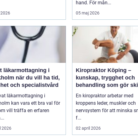
hand. För mån...
 2026
05 maj 2026
t läkarmottagning i
Kiropraktor Köping –
 du vill ha tid,
kunskap, trygghet och
het och specialistvård
behandling som gör ski
vat läkarmottagning i
En kiropraktor arbetar med
olm kan vara ett bra val för
kroppens leder, muskler och
m vill träffa en erfaren
nervsystem för att minska s
...
f...
l 2026
02 april 2026