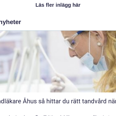
Läs fler inlägg här
 nyheter
e Åhus så hittar du rätt tandvård nära