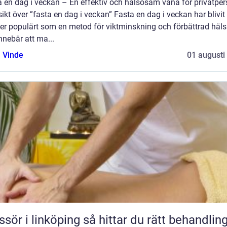
a en dag i veckan – En effektiv och hälsosam vana för privatper
ikt över ”fasta en dag i veckan” Fasta en dag i veckan har blivit
er populärt som en metod för viktminskning och förbättrad häls
nnebär att ma...
 Vinde
01 augusti
 linköping så hittar du rätt behandling