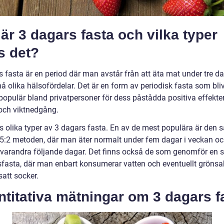
är 3 dagars fasta och vilka typer
s det?
 fasta är en period där man avstår från att äta mat under tre da
å olika hälsofördelar. Det är en form av periodisk fasta som bliv
 populär bland privatpersoner för dess påstådda positiva effekte
och viktnedgång.
s olika typer av 3 dagars fasta. En av de mest populära är den s
 5:2 metoden, där man äter normalt under fem dagar i veckan oc
å varandra följande dagar. Det finns också de som genomför en st
fasta, där man enbart konsumerar vatten och eventuellt grönsa
lsatt socker.
titativa mätningar om 3 dagars f