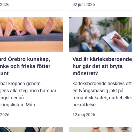
i 2026
02 juni 2026
 Örebro kunskap,
Vad är kärleksberoende oc
ke och friska fötter
hur går det att bryta
runt
mönstret?
r bär kroppen genom
kärleksberoende beskrivs of
gens alla steg, men hamnar
en tvångsmässig jakt på
ängst ner på
romantisk kärlek, närhet eller
teringslistan. Mån...
bekräftelse...
i 2026
12 maj 2026