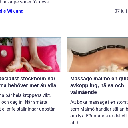
 privatpersoner för dess...
elle Wiklund
07 jul
ecialist stockholm när
Massage malmö en guide till
rna behöver mer än vila
avkoppling, hälsa och
välmående
na bär hela kroppens vikt,
 och dag in. När smärta,
Att boka massage i en stors
t eller felställningar uppstår...
som Malmö handlar sällan 
om lyx. För många är det ett 
att h...