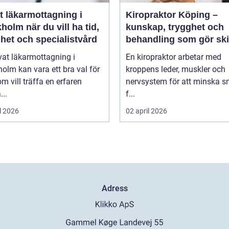
t läkarmottagning i
Kiropraktor Köping –
 du vill ha tid,
kunskap, trygghet och
het och specialistvård
behandling som gör ski
vat läkarmottagning i
En kiropraktor arbetar med
olm kan vara ett bra val för
kroppens leder, muskler och
m vill träffa en erfaren
nervsystem för att minska s
...
f...
l 2026
02 april 2026
Adress