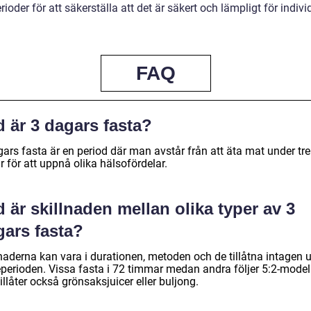
rioder för att säkerställa att det är säkert och lämpligt för indivi
FAQ
 är 3 dagars fasta?
ars fasta är en period där man avstår från att äta mat under tre
 för att uppnå olika hälsofördelar.
 är skillnaden mellan olika typer av 3
gars fasta?
lnaderna kan vara i durationen, metoden och de tillåtna intagen 
eperioden. Vissa fasta i 72 timmar medan andra följer 5:2-model
illåter också grönsaksjuicer eller buljong.