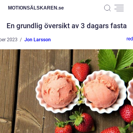
MOTIONSÄLSKAREN.
se
En grundlig översikt av 3 dagars fasta
red
ber 2023
Jon Larsson