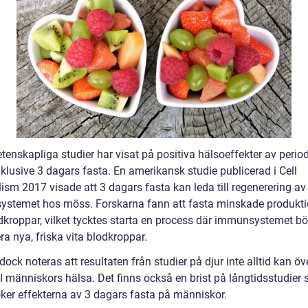
tenskapliga studier har visat på positiva hälsoeffekter av perio
nklusive 3 dagars fasta. En amerikansk studie publicerad i Cell
ism 2017 visade att 3 dagars fasta kan leda till regenerering av
stemet hos möss. Forskarna fann att fasta minskade produkt
odkroppar, vilket tycktes starta en process där immunsystemet bö
a nya, friska vita blodkroppar.
dock noteras att resultaten från studier på djur inte alltid kan öv
ill människors hälsa. Det finns också en brist på långtidsstudier
ker effekterna av 3 dagars fasta på människor.