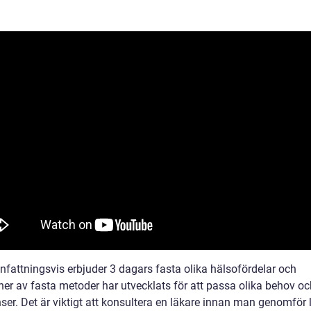
attningsvis erbjuder 3 dagars fasta olika hälsofördelar och
ner av fasta metoder har utvecklats för att passa olika behov oc
ser. Det är viktigt att konsultera en läkare innan man genomför 