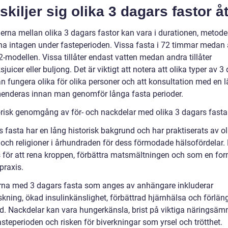
skiljer sig olika 3 dagars fastor å
derna mellan olika 3 dagars fastor kan vara i durationen, metod
åtna intagen under fasteperioden. Vissa fasta i 72 timmar medan
:2-modellen. Vissa tillåter endast vatten medan andra tillåter
juicer eller buljong. Det är viktigt att notera att olika typer av 3
n fungera olika för olika personer och att konsultation med en l
nderas innan man genomför långa fasta perioder.
orisk genomgång av för- och nackdelar med olika 3 dagars fasta
 fasta har en lång historisk bakgrund och har praktiserats av ol
 och religioner i århundraden för dess förmodade hälsofördelar. 
 för att rena kroppen, förbättra matsmältningen och som en fo
 praxis.
rna med 3 dagars fasta som anges av anhängare inkluderar
skning, ökad insulinkänslighet, förbättrad hjärnhälsa och förlän
gd. Nackdelar kan vara hungerkänsla, brist på viktiga näringsäm
steperioden och risken för biverkningar som yrsel och trötthet.