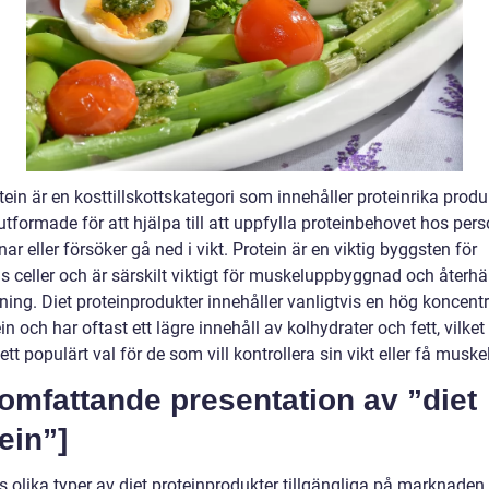
tein är en kosttillskottskategori som innehåller proteinrika produ
tformade för att hjälpa till att uppfylla proteinbehovet hos per
ar eller försöker gå ned i vikt. Protein är en viktig byggsten för
s celler och är särskilt viktigt för muskeluppbyggnad och återh
äning. Diet proteinprodukter innehåller vanligtvis en hög koncent
in och har oftast ett lägre innehåll av kolhydrater och fett, vilket
 ett populärt val för de som vill kontrollera sin vikt eller få mus
omfattande presentation av ”diet
ein”]
s olika typer av diet proteinprodukter tillgängliga på marknaden