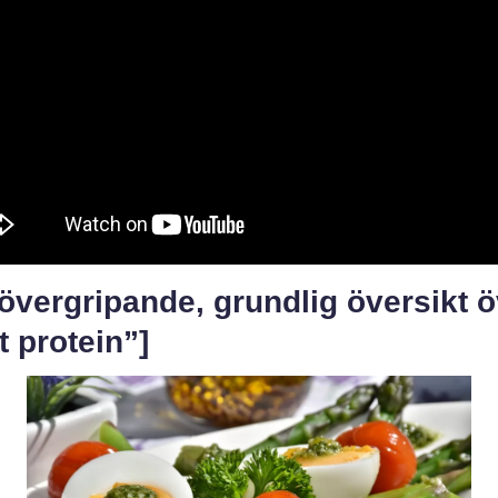
övergripande, grundlig översikt 
t protein”]