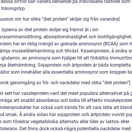
 dessa siffror kan variera beroende på individuella faktorer som 
 träningstyp.
ussion om hur olika ”diet protein” skiljer sig från varandra]
 typerna av diet protein skiljer sig främst åt i sin
rasammansättning, absorptionshastighet och biotillgänglighet
rotein har en riklig mängd av grenade aminosyror (BCAA) som h
 främja muskelåterhämtning och tillväxt. Kaseinprotein, å andra s
L-glutamin, en aminosyra som hjälper till att förbättra immunför
mja återhämtning. Sojaprotein och ärtprotein är båda kompletta
källor som innehåller alla essentiella aminosyror som kroppen b
torisk genomgång av för- och nackdelar med olika ”diet protein”]
kt sett har vassleprotein varit det mest populära alternativet på
rmåga att snabbt absorberas och bidra till effektiv muskelprotei
oteinprodukter har också varit kända för att vara lätta att blan
od smak. Å andra sidan har sojaprotein och ärtprotein vunnit pop
 som föredrar vegetabiliska alternativ eller lider av laktos- eller
ntolerans. Det finns dock också några potentiella nackdelar med