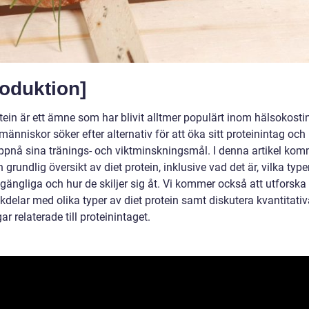
roduktion]
tein är ett ämne som har blivit alltmer populärt inom hälsokosti
nniskor söker efter alternativ för att öka sitt proteinintag och
 uppnå sina tränings- och viktminskningsmål. I denna artikel kom
n grundlig översikt av diet protein, inklusive vad det är, vilka typ
llgängliga och hur de skiljer sig åt. Vi kommer också att utforska
delar med olika typer av diet protein samt diskutera kvantitativ
r relaterade till proteinintaget.