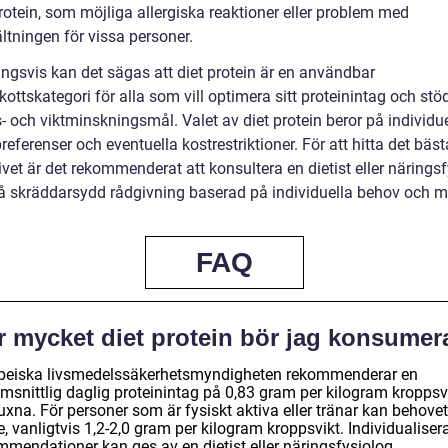
rotein, som möjliga allergiska reaktioner eller problem med
tningen för vissa personer.
ingsvis kan det sägas att diet protein är en användbar
skottskategori för alla som vill optimera sitt proteinintag och stö
- och viktminskningsmål. Valet av diet protein beror på individu
referenser och eventuella kostrestriktioner. För att hitta det bäst
ivet är det rekommenderat att konsultera en dietist eller närings
 få skräddarsydd rådgivning baserad på individuella behov och m
FAQ
r mycket diet protein bör jag konsumer
peiska livsmedelssäkerhetsmyndigheten rekommenderar en
msnittlig daglig proteinintag på 0,83 gram per kilogram kroppsv
uxna. För personer som är fysiskt aktiva eller tränar kan behove
, vanligtvis 1,2-2,0 gram per kilogram kroppsvikt. Individualiser
mmendationer kan ges av en dietist eller näringsfysiolog.