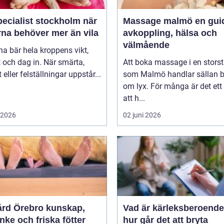
ecialist stockholm när
Massage malmö en guide till
rna behöver mer än vila
avkoppling, hälsa och
välmående
na bär hela kroppens vikt,
 och dag in. När smärta,
Att boka massage i en stors
t eller felställningar uppstår...
som Malmö handlar sällan 
om lyx. För många är det ett 
att h...
i 2026
02 juni 2026
 Örebro kunskap,
Vad är kärleksberoende oc
ke och friska fötter
hur går det att bryta