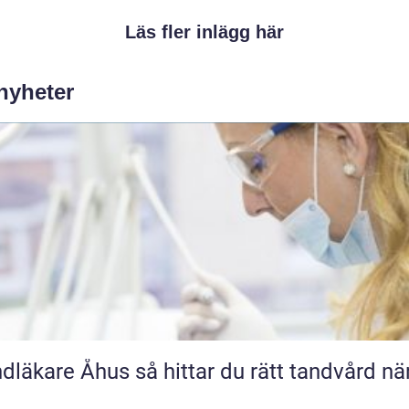
Läs fler inlägg här
 nyheter
e Åhus så hittar du rätt tandvård nära