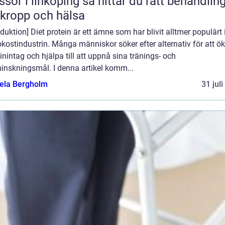
 linköping så hittar du rätt behandling
 kropp och hälsa
oduktion] Diet protein är ett ämne som har blivit alltmer populärt
kostindustrin. Många människor söker efter alternativ för att ök
inintag och hjälpa till att uppnå sina tränings- och
inskningsmål. I denna artikel komm...
ela Bergholm
31 jul