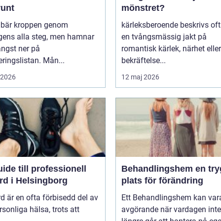
runt
mönstret?
r bär kroppen genom
kärleksberoende beskrivs of
gens alla steg, men hamnar
en tvångsmässig jakt på
ängst ner på
romantisk kärlek, närhet eller
teringslistan. Mån...
bekräftelse...
i 2026
12 maj 2026
ide till professionell
Behandlingshem en trygg
rd i Helsingborg
plats för förändring
d är en ofta förbisedd del av
Ett Behandlingshem kan var
rsonliga hälsa, trots att
avgörande när vardagen inte