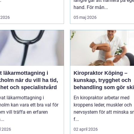
.
längre går att hantera på eg
hand. För mån...
 2026
05 maj 2026
t läkarmottagning i
Kiropraktor Köping –
 du vill ha tid,
kunskap, trygghet och
het och specialistvård
behandling som gör ski
vat läkarmottagning i
En kiropraktor arbetar med
olm kan vara ett bra val för
kroppens leder, muskler och
m vill träffa en erfaren
nervsystem för att minska s
...
f...
l 2026
02 april 2026