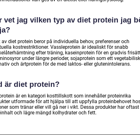
 vet jag vilken typ av diet protein jag b
ja?
 av diet protein beror på individuella behov, preferenser och
uella kostrestriktioner. Vassleprotein är idealiskt för snabb
låterhämtning efter träning, kaseinprotein för en gradvis frisät
inosyror under längre perioder, sojaprotein som ett vegetabilisk
nativ och ärtprotein för de med laktos- eller glutenintolerans.
 är diet protein?
protein är en kategori kosttillskott som innehåller proteinrika
kter utformade för att hjälpa till att uppfylla proteinbehovet ho
ner som tränar eller vill gå ner i vikt. Dessa produkter har oftas
einhalt och lägre mängd kolhydrater och fett.