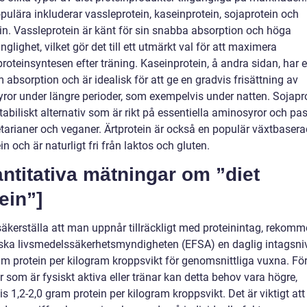
pulära inkluderar vassleprotein, kaseinprotein, sojaprotein och
ein. Vassleprotein är känt för sin snabba absorption och höga
änglighet, vilket gör det till ett utmärkt val för att maximera
roteinsyntesen efter träning. Kaseinprotein, å andra sidan, har 
absorption och är idealisk för att ge en gradvis frisättning av
ror under längre perioder, som exempelvis under natten. Sojapro
tabiliskt alternativ som är rikt på essentiella aminosyror och pa
etarianer och veganer. Ärtprotein är också en populär växtbasera
tein och är naturligt fri från laktos och gluten.
ntitativa mätningar om ”diet
ein”]
 säkerställa att man uppnår tillräckligt med proteinintag, rekom
ska livsmedelssäkerhetsmyndigheten (EFSA) en daglig intagsni
am protein per kilogram kroppsvikt för genomsnittliga vuxna. Fö
 som är fysiskt aktiva eller tränar kan detta behov vara högre,
is 1,2-2,0 gram protein per kilogram kroppsvikt. Det är viktigt a