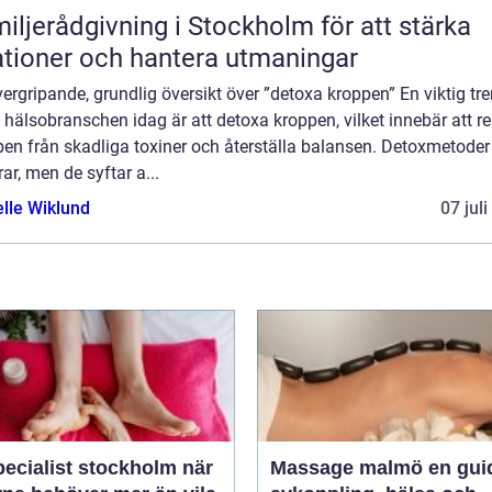
iljerådgivning i Stockholm för att stärka
ationer och hantera utmaningar
ergripande, grundlig översikt över ”detoxa kroppen” En viktig tr
hälsobranschen idag är att detoxa kroppen, vilket innebär att r
en från skadliga toxiner och återställa balansen. Detoxmetoder
rar, men de syftar a...
elle Wiklund
07 jul
ecialist stockholm när
Massage malmö en guide till