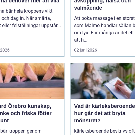
rna behöver mer än vila
avkoppling, hälsa och
välmående
na bär hela kroppens vikt,
 och dag in. När smärta,
Att boka massage i en stors
t eller felställningar uppstår...
som Malmö handlar sällan 
om lyx. För många är det ett 
att h...
i 2026
02 juni 2026
 Örebro kunskap,
Vad är kärleksberoende oc
ke och friska fötter
hur går det att bryta
runt
mönstret?
r bär kroppen genom
kärleksberoende beskrivs of