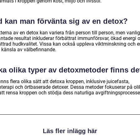
mlats i kroppen genom kost, miljö och livsstil.
d kan man förvänta sig av en detox?
terna av en detox kan variera från person till person, men vanli
äntade resultat inkluderar förbättrat immunförsvar, ökad energi 
ättrad hudkvalitet. Vissa kan också uppleva viktminskning och e
 känsla av välbefinnande.
ka olika typer av detoxmetoder finns de
inns flera olika sätt att detoxa kroppen, inklusive juicefasta,
nterapi och örtbaserade detoxer. Dessa metoder fokuserar på oli
 att rensa kroppen och stödja dess naturliga avgiftningsprocesse
Läs fler inlägg här