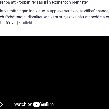
rer på att kroppen rensas från toxiner och orenheter.
ektiva mätningar: Individuella upplevelser av ökat välbefinnande
och förbättrad hudkvalitet kan vara subjektiva sätt att bedöma e
tet för varje individ.