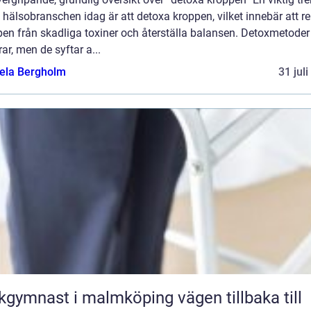
hälsobranschen idag är att detoxa kroppen, vilket innebär att r
en från skadliga toxiner och återställa balansen. Detoxmetoder
rar, men de syftar a...
ela Bergholm
31 jul
ymnast i malmköping vägen tillbaka till