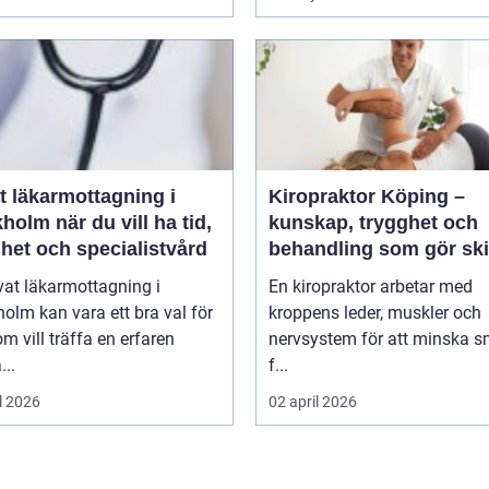
t läkarmottagning i
Kiropraktor Köping –
 du vill ha tid,
kunskap, trygghet och
het och specialistvård
behandling som gör ski
vat läkarmottagning i
En kiropraktor arbetar med
olm kan vara ett bra val för
kroppens leder, muskler och
m vill träffa en erfaren
nervsystem för att minska s
...
f...
l 2026
02 april 2026