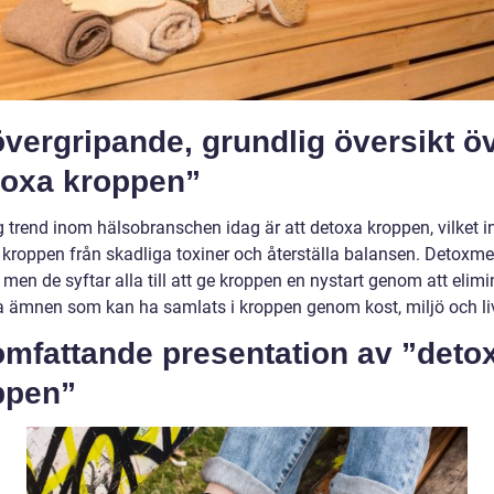
vergripande, grundlig översikt ö
toxa kroppen”
ig trend inom hälsobranschen idag är att detoxa kroppen, vilket 
a kroppen från skadliga toxiner och återställa balansen. Detoxm
, men de syftar alla till att ge kroppen en nystart genom att elim
a ämnen som kan ha samlats i kroppen genom kost, miljö och liv
omfattande presentation av ”deto
ppen”