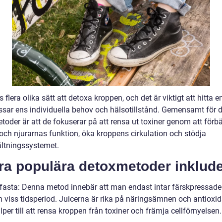
s flera olika sätt att detoxa kroppen, och det är viktigt att hitta 
sar ens individuella behov och hälsotillstånd. Gemensamt för d
oder är att de fokuserar på att rensa ut toxiner genom att förbä
 och njurarnas funktion, öka kroppens cirkulation och stödja
tningssystemet.
ra populära detoxmetoder inklude
efasta: Denna metod innebär att man endast intar färskpressade 
n viss tidsperiod. Juicerna är rika på näringsämnen och antioxid
per till att rensa kroppen från toxiner och främja cellförnyelsen.