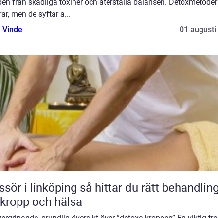
en från skadliga toxiner och återställa balansen. Detoxmetoder
rar, men de syftar a...
 Vinde
01 augusti
 linköping så hittar du rätt behandling
 kropp och hälsa
ergripande, grundlig översikt över ”detoxa kroppen” En viktig tr