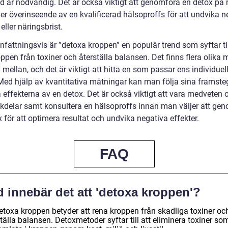
tid är nödvändig. Det är också viktigt att genomföra en detox på r
er överinseende av en kvalificerad hälsoproffs för att undvika n
 eller näringsbrist.
attningsvis är ”detoxa kroppen” en populär trend som syftar til
ppen från toxiner och återställa balansen. Det finns flera olika 
a mellan, och det är viktigt att hitta en som passar ens individuel
Med hjälp av kvantitativa mätningar kan man följa sina framste
effekterna av en detox. Det är också viktigt att vara medveten 
kdelar samt konsultera en hälsoproffs innan man väljer att ge
 för att optimera resultat och undvika negativa effekter.
FAQ
 innebär det att 'detoxa kroppen'?
detoxa kroppen betyder att rena kroppen från skadliga toxiner oc
tälla balansen. Detoxmetoder syftar till att eliminera toxiner so