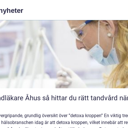
 nyheter
e Åhus så hittar du rätt tandvård nära
ergripande, grundlig översikt över ”detoxa kroppen” En viktig tr
hälsobranschen idag är att detoxa kroppen, vilket innebär att r