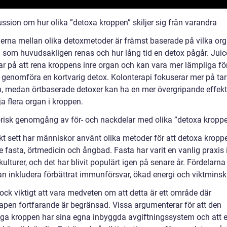
ussion om hur olika ”detoxa kroppen” skiljer sig från varandra
derna mellan olika detoxmetoder är främst baserade på vilka org
 som huvudsakligen renas och hur lång tid en detox pågår. Juic
ar på att rena kroppens inre organ och kan vara mer lämpliga f
l genomföra en kortvarig detox. Kolonterapi fokuserar mer på t
n, medan örtbaserade detoxer kan ha en mer övergripande effe
ja flera organ i kroppen.
orisk genomgång av för- och nackdelar med olika ”detoxa kropp
skt sett har människor använt olika metoder för att detoxa kropp
e fasta, örtmedicin och ångbad. Fasta har varit en vanlig praxis
lturer, och det har blivit populärt igen på senare år. Fördelarn
an inkludera förbättrat immunförsvar, ökad energi och viktminsk
ock viktigt att vara medveten om att detta är ett område där
apen fortfarande är begränsad. Vissa argumenterar för att den
ga kroppen har sina egna inbyggda avgiftningssystem och att 