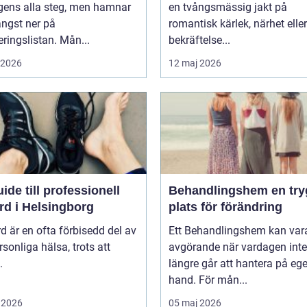
gens alla steg, men hamnar
en tvångsmässig jakt på
ängst ner på
romantisk kärlek, närhet eller
teringslistan. Mån...
bekräftelse...
i 2026
12 maj 2026
ide till professionell
Behandlingshem en trygg
rd i Helsingborg
plats för förändring
d är en ofta förbisedd del av
Ett Behandlingshem kan var
rsonliga hälsa, trots att
avgörande när vardagen inte
.
längre går att hantera på eg
hand. För mån...
 2026
05 maj 2026