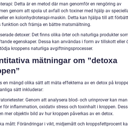
nterapi: Detta är en metod där man genomför en rengöring av
rmen genom att spola ut avfall och toxiner med hjälp av speciell
eller en kolonhydroterapi-maskin. Detta kan hjälpa till att förbät
 funktion och främja en bättre matsmältning.
serade detoxer: Det finns olika örter och naturliga produkter so
tande egenskaper. Dessa kan användas i form av tillskott eller ö
stödja kroppens naturliga avgiftningsprocesser.
ntitativa mätningar om ”detoxa
ppen”
ns en mängd olika sätt att mäta effekterna av en detox på kropp
nliga sätt inkluderar:
ratorietester: Genom att analysera blod- och urinprover kan man 
 för inflammation, oxidativ stress och toxinhalt i kroppen. Dess
en mer objektiv bild av hur kroppen påverkas av en detox.
ska mått: Förändringar i vikt, midjemått och kroppsfettprocent k