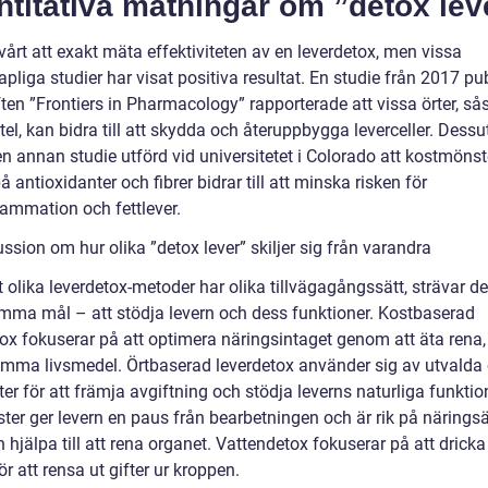
titativa mätningar om ”detox lev
vårt att exakt mäta effektiviteten av en leverdetox, men vissa
pliga studier har visat positiva resultat. En studie från 2017 pu
iften ”Frontiers in Pharmacology” rapporterade att vissa örter, s
tel, kan bidra till att skydda och återuppbygga leverceller. Dess
en annan studie utförd vid universitetet i Colorado att kostmöns
på antioxidanter och fibrer bidrar till att minska risken för
lammation och fettlever.
ssion om hur olika ”detox lever” skiljer sig från varandra
t olika leverdetox-metoder har olika tillvägagångssätt, strävar de
amma mål – att stödja levern och dess funktioner. Kostbaserad
tox fokuserar på att optimera näringsintaget genom att äta rena,
mma livsmedel. Örtbaserad leverdetox använder sig av utvalda 
er för att främja avgiftning och stödja leverns naturliga funktio
ster ger levern en paus från bearbetningen och är rik på näring
hjälpa till att rena organet. Vattendetox fokuserar på att drick
ör att rensa ut gifter ur kroppen.