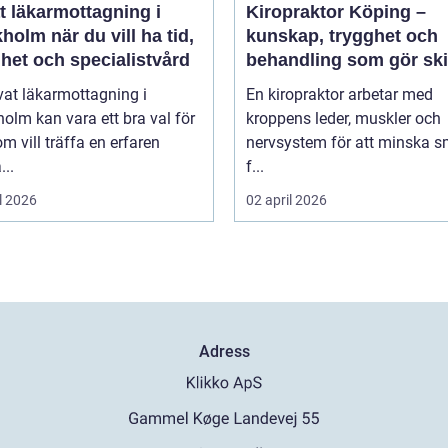
t läkarmottagning i
Kiropraktor Köping –
 du vill ha tid,
kunskap, trygghet och
het och specialistvård
behandling som gör ski
vat läkarmottagning i
En kiropraktor arbetar med
olm kan vara ett bra val för
kroppens leder, muskler och
m vill träffa en erfaren
nervsystem för att minska s
...
f...
l 2026
02 april 2026
Adress