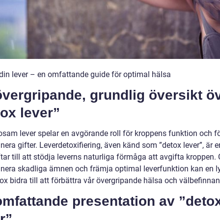
din lever – en omfattande guide för optimal hälsa
vergripande, grundlig översikt ö
ox lever”
osam lever spelar en avgörande roll för kroppens funktion och 
inera gifter. Leverdetoxifiering, även känd som ”detox lever”, är
ar till att stödja leverns naturliga förmåga att avgifta kroppen
minera skadliga ämnen och främja optimal leverfunktion kan en 
ox bidra till att förbättra vår övergripande hälsa och välbefinna
omfattande presentation av ”deto
r”