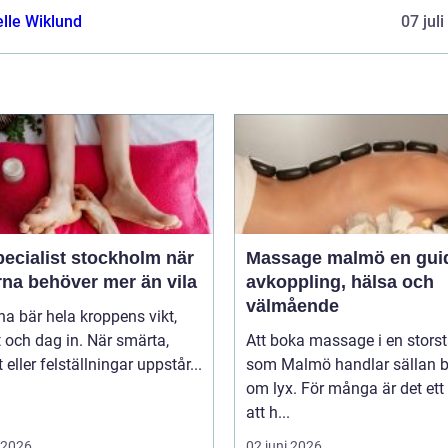
elle Wiklund
07 jul
ecialist stockholm när
Massage malmö en guide till
rna behöver mer än vila
avkoppling, hälsa och
välmående
na bär hela kroppens vikt,
 och dag in. När smärta,
Att boka massage i en stors
t eller felställningar uppstår...
som Malmö handlar sällan 
om lyx. För många är det ett 
att h...
i 2026
02 juni 2026