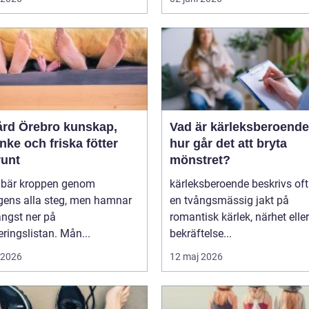
 Örebro kunskap,
Vad är kärleksberoende oc
ke och friska fötter
hur går det att bryta
runt
mönstret?
r bär kroppen genom
kärleksberoende beskrivs of
gens alla steg, men hamnar
en tvångsmässig jakt på
ängst ner på
romantisk kärlek, närhet eller
teringslistan. Mån...
bekräftelse...
i 2026
12 maj 2026