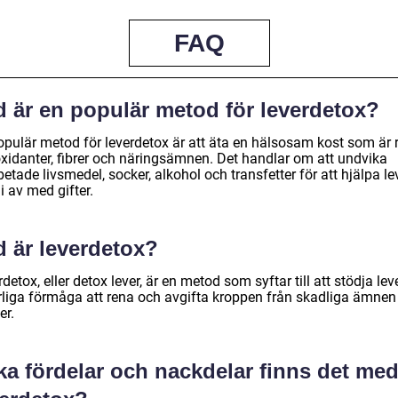
FAQ
d är en populär metod för leverdetox?
opulär metod för leverdetox är att äta en hälsosam kost som är r
oxidanter, fibrer och näringsämnen. Det handlar om att undvika
etade livsmedel, socker, alkohol och transfetter för att hjälpa le
li av med gifter.
d är leverdetox?
detox, eller detox lever, är en metod som syftar till att stödja lev
rliga förmåga att rena och avgifta kroppen från skadliga ämnen
er.
ka fördelar och nackdelar finns det me