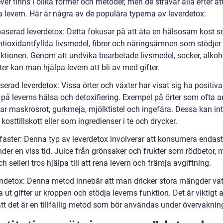
ver finns i olika former och metoder, men de strävar alla efter at
a levern. Här är några av de populära typerna av leverdetox:
baserad leverdetox: Detta fokusar på att äta en hälsosam kost s
antioxidantfyllda livsmedel, fibrer och näringsämnen som stödjer
nktionen. Genom att undvika bearbetade livsmedel, socker, alkoh
ter kan man hjälpa levern att bli av med gifter.
serad leverdetox: Vissa örter och växter har visat sig ha positiva
r på leverns hälsa och detoxifiering. Exempel på örter som ofta 
ar maskrosrot, gurkmeja, mjölktistel och ingefära. Dessa kan int
kosttillskott eller som ingredienser i te och drycker.
efaster: Denna typ av leverdetox involverar att konsumera endast
nder en viss tid. Juice från grönsaker och frukter som rödbetor, m
ch selleri tros hjälpa till att rena levern och främja avgiftning.
endetox: Denna metod innebär att man dricker stora mängder vat
a ut gifter ur kroppen och stödja leverns funktion. Det är viktigt a
att det är en tillfällig metod som bör användas under övervaknin