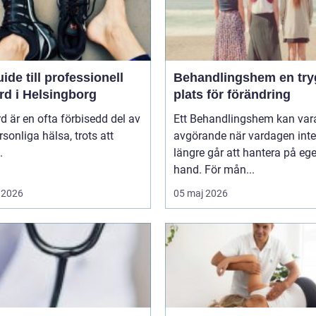
ide till professionell
Behandlingshem en trygg
rd i Helsingborg
plats för förändring
d är en ofta förbisedd del av
Ett Behandlingshem kan var
rsonliga hälsa, trots att
avgörande när vardagen inte
.
längre går att hantera på eg
hand. För mån...
 2026
05 maj 2026