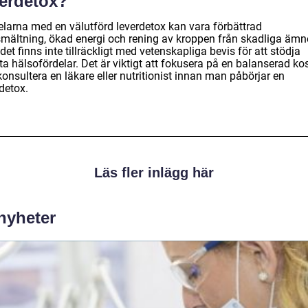
verdetox?
elarna med en välutförd leverdetox kan vara förbättrad
mältning, ökad energi och rening av kroppen från skadliga ämn
et finns inte tillräckligt med vetenskapliga bevis för att stödja
ta hälsofördelar. Det är viktigt att fokusera på en balanserad ko
onsultera en läkare eller nutritionist innan man påbörjar en
detox.
Läs fler inlägg här
 nyheter