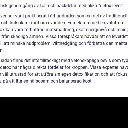
orisk genomgång av för- och nackdelar med olika ”detox lever”
ver har varit praktiserat i århundraden som en del av traditionell
 och hälsoläror runt om i världen. Fördelarna med en välutförd
tox kan vara förbättrad matsmältning, ökat energinivå och renin
 från skadliga ämnen. Vissa förespråkare hävdar att en leverde
till att minska hudproblem, viktnedgång och förbättra den menta
n.
sidan finns det inte tillräckligt med vetenskapliga bevis som ty
rdetox har några direkta fördelar för kroppen. Vissa experter häv
r väl utrustad för att utföra sin egen detoxifikation och att fokus 
ga på att äta en hälsosam och balanserad kost.