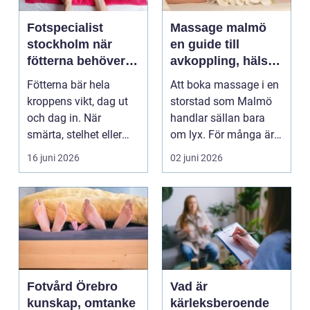
Fotspecialist
Massage malmö
stockholm när
en guide till
fötterna behöver
avkoppling, hälsa
mer än vila
och välmående
Fötterna bär hela
Att boka massage i en
kroppens vikt, dag ut
storstad som Malmö
och dag in. När
handlar sällan bara
smärta, stelhet eller
om lyx. För många är
felställningar uppstår...
det ett sätt att h...
16 juni 2026
02 juni 2026
Fotvård Örebro
Vad är
kunskap, omtanke
kärleksberoende