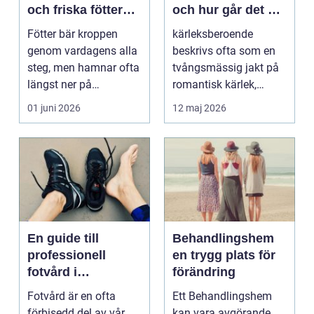
och friska fötter
och hur går det att
året runt
bryta mönstret?
Fötter bär kroppen
kärleksberoende
genom vardagens alla
beskrivs ofta som en
steg, men hamnar ofta
tvångsmässig jakt på
längst ner på
romantisk kärlek,
prioriteringslistan.
närhet eller
01 juni 2026
12 maj 2026
Mån...
bekräftelse...
En guide till
Behandlingshem
professionell
en trygg plats för
fotvård i
förändring
Helsingborg
Fotvård är en ofta
Ett Behandlingshem
förbisedd del av vår
kan vara avgörande