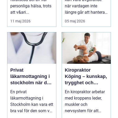
personliga hälsa, trots
när vardagen inte
att v&ari...
längre går att hantera
på egen hand. För
11 maj 2026
05 maj 2026
mån...
Privat
Kiropraktor
läkarmottagning i
Köping – kunskap,
stockholm när du
trygghet och
vill ha tid, trygghet
behandling som
En privat
En kiropraktor arbetar
och specialistvård
gör skillnad
läkarmottagning i
med kroppens leder,
Stockholm kan vara ett
muskler och
bra val för den som vill
nervsystem för att
träffa en erfaren
minska smärta, f...